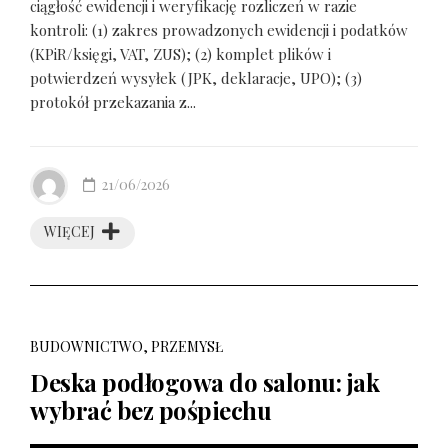
ciągłość ewidencji i weryfikację rozliczeń w razie
kontroli: (1) zakres prowadzonych ewidencji i podatków
(KPiR/księgi, VAT, ZUS); (2) komplet plików i
potwierdzeń wysyłek (JPK, deklaracje, UPO); (3)
protokół przekazania z...
21/06/2026
WIĘCEJ
BUDOWNICTWO, PRZEMYSŁ
Deska podłogowa do salonu: jak
wybrać bez pośpiechu