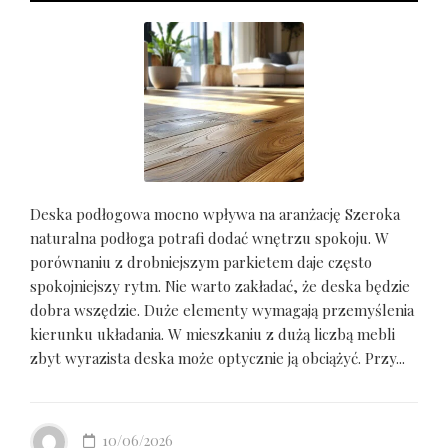
Deska podłogowa mocno wpływa na aranżację Szeroka
naturalna podłoga potrafi dodać wnętrzu spokoju. W
porównaniu z drobniejszym parkietem daje często
spokojniejszy rytm. Nie warto zakładać, że deska będzie
dobra wszędzie. Duże elementy wymagają przemyślenia
kierunku układania. W mieszkaniu z dużą liczbą mebli
zbyt wyrazista deska może optycznie ją obciążyć. Przy...
10/06/2026