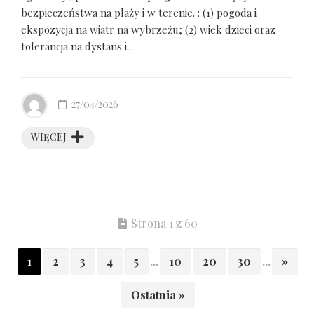
bezpieczeństwa na plaży i w terenie. : (1) pogoda i
ekspozycja na wiatr na wybrzeżu; (2) wiek dzieci oraz
tolerancja na dystans i...
27/04/2026
WIĘCEJ
Strona 1 z 60
1
2
3
4
5
...
10
20
30
...
»
Ostatnia »