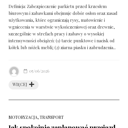
Definicja: Zabezpieczenie parkietu przed krzesłem
biurowym i zabawkami obejmuje dobór osłon oraz zasad
użytkowania, które ograniczają rysy, matowienie i
wgniecenia w warstwie wykończeniowej oraz drewnie,
szczególnie w strefach pracy i zabawy o wysokiej
intensywności obciążeń: (1) tarcie punktowe i nacisk od
kółek lub nóżek mebli; (2) ziarna piasku i zabrudzenia...
05/06/2026
WIĘCEJ
MOTORYZACJA, TRANSPORT
Jak spokojnie zaplanować przejazd