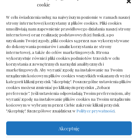
Ile kosztuje psychoterapeuta prywatnie: cena
cookie
sesji
W celu świadczenia usług na najwyższym poziomie w ramach naszej
strony internetowej korzystamy z plików cookies. Pliki cookies
umożliwiają nam zapewnienie prawidłowego działania naszej strony
internetowej oraz realizację podstawowych jej funkcji, a po
Dokumenty do odbioru przy zmianie biura
uzyskaniu Twojej zgody, pliki cookies są przez nas wykorzystywane
rachunkowego
do dokonywania pomiarów i analiz korzystania ze strony
internetowej, a także do celów marketingowych. Strona
wykorzystuje również pliki cookies podmiotów trzecich w celu
korzystania z zewnętrznych narzędzi analitycznych i
marketingowych. Aby wyrazić zgodę na instalowanie na Twoim
urządzeniu końcowym plików cookies wszystkich wskazanych wyżej
kategorii kliknij przycisk "Akceptuję". Poszczególne ustawienia plików
cookies możesz zmieniać po kliknięciu przycisku „Zobacz
preferencje”. Jeśli ustawienia odpowiadają Twoim preferencjom, aby
wyrazić zgodę na instalowanie plików cookies na Twoim urządzeniu
końcowym w wybranym przez Ciebie zakresie kliknij przycisk
"Akceptuję". Szczegółowe znajdziesz w
Polityce prywatności
.
Akceptuję
Wszelkie prawa zastrzezone