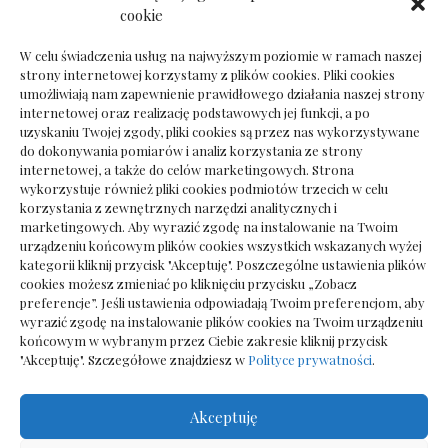
Ile kosztuje psychoterapeuta prywatnie: cena
cookie
sesji
W celu świadczenia usług na najwyższym poziomie w ramach naszej
strony internetowej korzystamy z plików cookies. Pliki cookies
umożliwiają nam zapewnienie prawidłowego działania naszej strony
internetowej oraz realizację podstawowych jej funkcji, a po
Dokumenty do odbioru przy zmianie biura
uzyskaniu Twojej zgody, pliki cookies są przez nas wykorzystywane
rachunkowego
do dokonywania pomiarów i analiz korzystania ze strony
internetowej, a także do celów marketingowych. Strona
wykorzystuje również pliki cookies podmiotów trzecich w celu
korzystania z zewnętrznych narzędzi analitycznych i
marketingowych. Aby wyrazić zgodę na instalowanie na Twoim
urządzeniu końcowym plików cookies wszystkich wskazanych wyżej
kategorii kliknij przycisk "Akceptuję". Poszczególne ustawienia plików
cookies możesz zmieniać po kliknięciu przycisku „Zobacz
preferencje”. Jeśli ustawienia odpowiadają Twoim preferencjom, aby
wyrazić zgodę na instalowanie plików cookies na Twoim urządzeniu
końcowym w wybranym przez Ciebie zakresie kliknij przycisk
"Akceptuję". Szczegółowe znajdziesz w
Polityce prywatności
.
Akceptuję
Wszelkie prawa zastrzezone