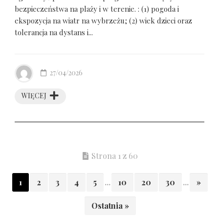
bezpieczeństwa na plaży i w terenie. : (1) pogoda i
ekspozycja na wiatr na wybrzeżu; (2) wiek dzieci oraz
tolerancja na dystans i...
27/04/2026
WIĘCEJ
Strona 1 z 60
1
2
3
4
5
...
10
20
30
...
»
Ostatnia »