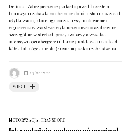
Definicja: Zabezpieczenie parkietu przed krzesłem
biurowym i zabawkami obejmuje dobór osłon oraz zasad
użytkowania, które ograniczają rysy, matowienie i
wgniecenia w warstwie wykończeniowej oraz drewnie,
szczególnie w strefach pracy i zabawy o wysokiej
intensywności obciążeń: (1) tarcie punktowe i nacisk od
kółek lub nóżek mebli; (2) ziarna piasku i zabrudzenia...
05/06/2026
WIĘCEJ
MOTORYZACJA, TRANSPORT
Jak spokojnie zaplanować przejazd