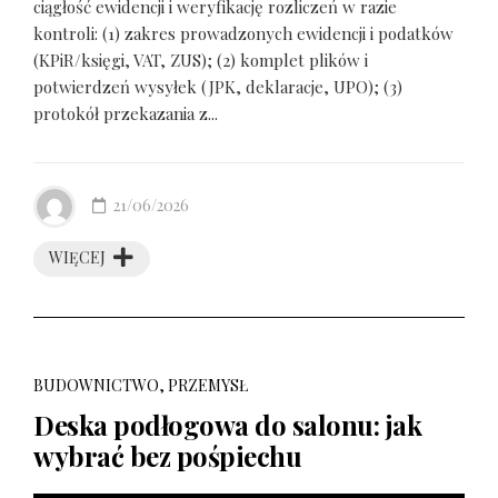
ciągłość ewidencji i weryfikację rozliczeń w razie
kontroli: (1) zakres prowadzonych ewidencji i podatków
(KPiR/księgi, VAT, ZUS); (2) komplet plików i
potwierdzeń wysyłek (JPK, deklaracje, UPO); (3)
protokół przekazania z...
21/06/2026
WIĘCEJ
BUDOWNICTWO, PRZEMYSŁ
Deska podłogowa do salonu: jak
wybrać bez pośpiechu