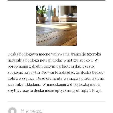
Deska podłogowa mocno wpływa na aranżację Szeroka
naturalna podłoga potrafi dodać wnętrzu spokoju. W
porównaniu z drobniejszym parkietem daje często
spokojniejszy rytm. Nie warto zakładać, że deska będzie
dobra wszędzie. Duże elementy wymagają przemyślenia
kierunku układania. W mieszkaniu z dużą liczbą mebli
zbyt wyrazista deska może optycznie ją obciążyć. Przy...
10/06/2026