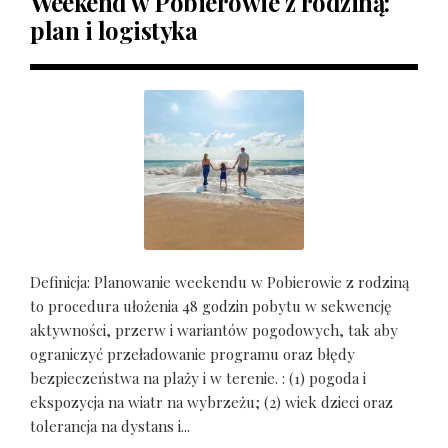
Weekend w Pobierowie z rodziną:
plan i logistyka
Definicja: Planowanie weekendu w Pobierowie z rodziną
to procedura ułożenia 48 godzin pobytu w sekwencję
aktywności, przerw i wariantów pogodowych, tak aby
ograniczyć przeładowanie programu oraz błędy
bezpieczeństwa na plaży i w terenie. : (1) pogoda i
ekspozycja na wiatr na wybrzeżu; (2) wiek dzieci oraz
tolerancja na dystans i...