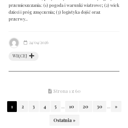
przemieszczania.: (1) pogoda i warunki wiatrowe; (2) wiek
dzieci i próg zmęczenia; (3) logistyka dojść oraz
przerwy...
24/04/2026
WIĘCEJ
Strona 1 z 60
1
2
3
4
5
...
10
20
30
...
»
Ostatnia »