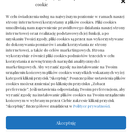
Dokumenty do odbioru przy zmianie biura
cookie
rachunkowego
W celu świadczenia usług na najwyższym poziomie w ramach naszej
strony internetowej korzystamy z plików cookies. Pliki cookies
umożliwiają nam zapewnienie prawidłowego działania naszej strony
internetowej oraz realizację podstawowych jej funkcji, a po
Deska podłogowa do salonu: jak wybrać bez
uzyskaniu Twojej zgody, pliki cookies są przez nas wykorzystywane
pośpiechu
do dokonywania pomiarów i analiz korzystania ze strony
internetowej, a także do celów marketingowych. Strona
wykorzystuje również pliki cookies podmiotów trzecich w celu
korzystania z zewnętrznych narzędzi analitycznych i
marketingowych. Aby wyrazić zgodę na instalowanie na Twoim
urządzeniu końcowym plików cookies wszystkich wskazanych wyżej
kategorii kliknij przycisk "Akceptuję". Poszczególne ustawienia plików
cookies możesz zmieniać po kliknięciu przycisku „Zobacz
preferencje”. Jeśli ustawienia odpowiadają Twoim preferencjom, aby
wyrazić zgodę na instalowanie plików cookies na Twoim urządzeniu
końcowym w wybranym przez Ciebie zakresie kliknij przycisk
"Akceptuję". Szczegółowe znajdziesz w
Polityce prywatności
.
Akceptuję
Wszelkie prawa zastrzezone