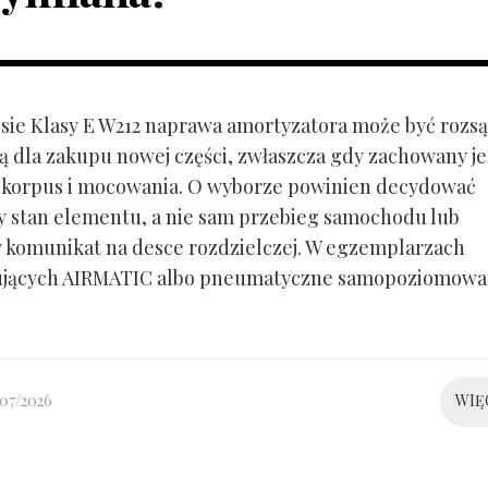
ie Klasy E W212 naprawa amortyzatora może być rozs
ą dla zakupu nowej części, zwłaszcza gdy zachowany je
 korpus i mocowania. O wyborze powinien decydować
y stan elementu, a nie sam przebieg samochodu lub
 komunikat na desce rozdzielczej. W egzemplarzach
ujących AIRMATIC albo pneumatyczne samopoziomowa
/07/2026
WIĘ