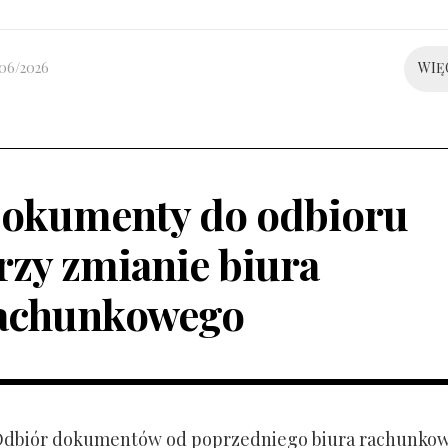
/06/2026
WIĘ
okumenty do odbioru
rzy zmianie biura
achunkowego
 Odbiór dokumentów od poprzedniego biura rachunko