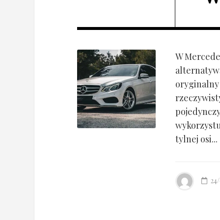
W Mercedes
alternatyw
oryginalny
rzeczywist
pojedynczy
wykorzyst
tylnej osi...
24