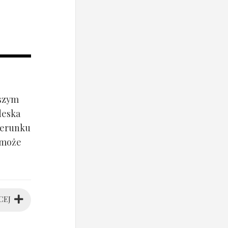
jszym
deska
ierunku
 może
CEJ