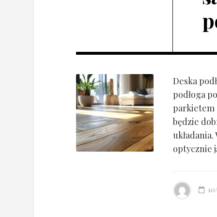
p
Deska podł
podłoga po
parkietem d
będzie dob
układania.
optycznie ją
10