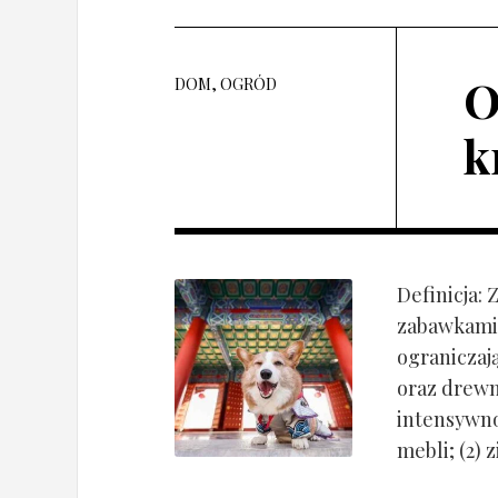
O
DOM, OGRÓD
k
Definicja:
zabawkami 
ograniczaj
oraz drewn
intensywnoś
mebli; (2) 