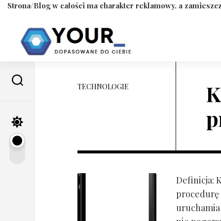
Strona/Blog w całości ma charakter reklamowy, a zamieszcz
Skip
to
content
K
TECHNOLOGIE
p
Definicja:
procedurę 
uruchamia s