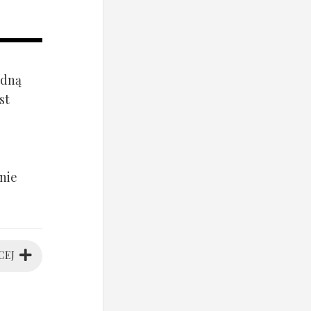
ądną
st
nie
CEJ