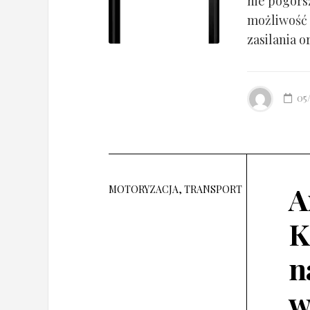
nie pogorsz
możliwość 
zasilania o
05
A
MOTORYZACJA, TRANSPORT
K
n
w