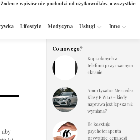
. Żaden z wpisów nie pochodzi od użytkowników, a wszystkie
rywka
Lifestyle
Medycyna
Usługi
Inne
Motoryzacja,
Turystyka,
Co nowego?
Transport
Sport
Kopia danych z
Technologie
telefonu przy czarnym
ekranie
Amortyzator Mercedes
Klasy E W212 – kiedy
naprawa jest lepsza niż
wymiana?
Ile kosztuje
, aby
psychoterapeuta
prywatnie: cena sesji