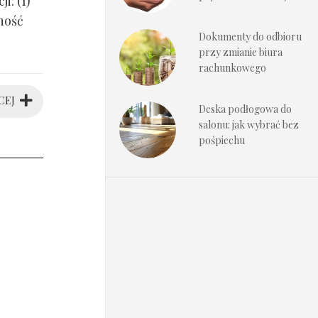
i: (1)
ność
Dokumenty do odbioru
przy zmianie biura
rachunkowego
CEJ
Deska podłogowa do
salonu: jak wybrać bez
pośpiechu