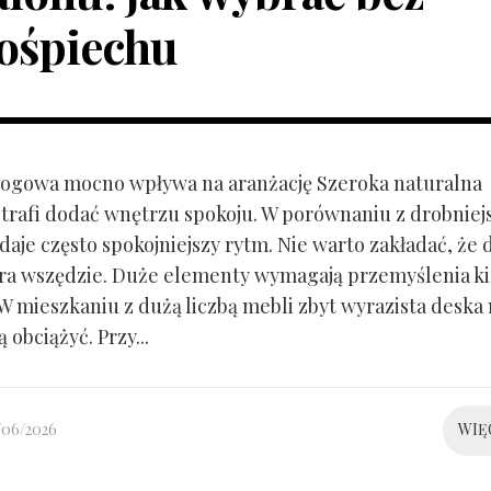
ośpiechu
ogowa mocno wpływa na aranżację Szeroka naturalna
trafi dodać wnętrzu spokoju. W porównaniu z drobnie
aje często spokojniejszy rytm. Nie warto zakładać, że 
ra wszędzie. Duże elementy wymagają przemyślenia k
 W mieszkaniu z dużą liczbą mebli zbyt wyrazista deska
 obciążyć. Przy...
/06/2026
WIĘ