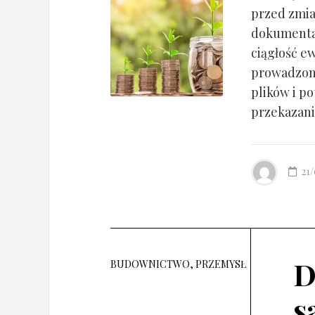
przed zmia
dokumentac
ciągłość ew
prowadzony
plików i po
przekazania
21
D
BUDOWNICTWO, PRZEMYSŁ
s