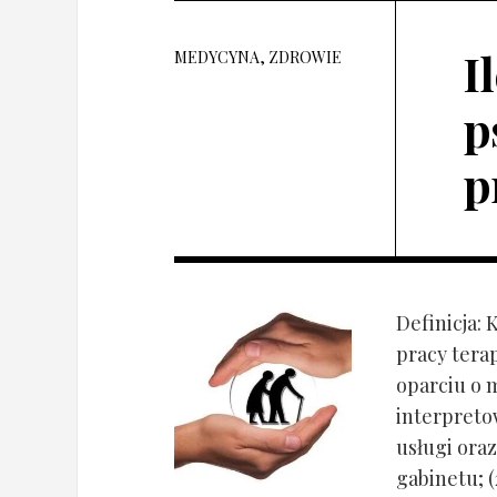
I
MEDYCYNA, ZDROWIE
p
p
Definicja: 
pracy tera
oparciu o 
interpret
usługi oraz
gabinetu; (2