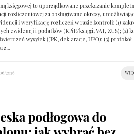
ną księgowej to uporządkowane przekazanie kompletn
ji rozliczeniowej za obsługiwane okresy, umożliwiają
idencji i weryfikację rozliczeń w razie kontroli: (1) zakr
ch ewidencji i podatków (KPiR/księgi, VAT, ZUS); (2) 
twierdzeń wysyłek (JPK, deklaracje, UPO); (3) protokół
 z...
/06/2026
WIĘ
eska podłogowa do
alonu: jak wybrać bez