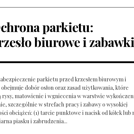
chrona parkietu:
rzesło biurowe i zabawk
 Zabezpieczenie parkietu przed krzesłem biurowym i
obejmuje dobór osłon oraz zasad użytkowania, które
ą rysy, matowienie i wgniecenia w warstwie wykończen
ie, szczególnie w strefach pracy i zabawy o wysokiej
ci obciążeń: (1) tarcie punktowe i nacisk od kółek lub
ziarna piasku i zabrudzenia...