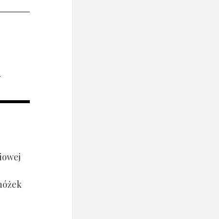
i
iowej
 nóżek