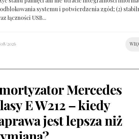
yć stanu pamięci ani nie utracić integralności informacj
odblokowania systemu i potwierdzenia zgód; (2) stabil
raz łączności USB...
/08/2026
WIĘ
mortyzator Mercedes
lasy E W212 – kiedy
aprawa jest lepsza niż
ymiana?