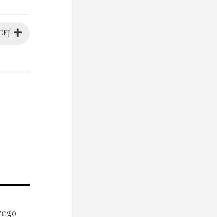
CEJ
wego