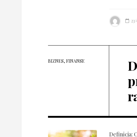
23
D
BIZNES, FINANSE
p
r
Definicja: