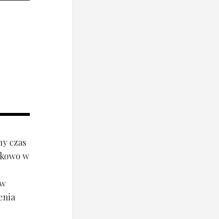
ny czas
ynkowo w
ów
enia