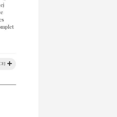
ej
ce
es
komplet
CEJ