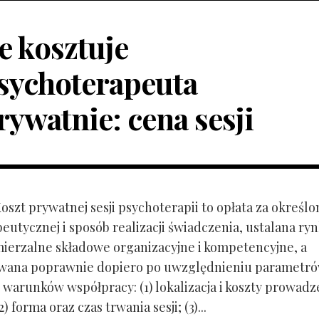
le kosztuje
sychoterapeuta
rywatnie: cena sesji
Koszt prywatnej sesji psychoterapii to opłata za określo
peutycznej i sposób realizacji świadczenia, ustalana r
mierzalne składowe organizacyjne i kompetencyjne, a
owana poprawnie dopiero po uwzględnieniu parametr
 warunków współpracy: (1) lokalizacja i koszty prowadz
) forma oraz czas trwania sesji; (3)...