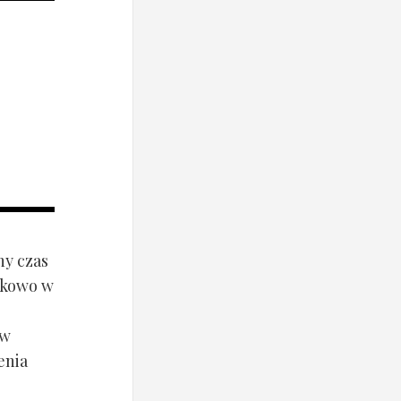
ny czas
ynkowo w
ów
enia