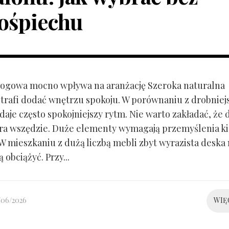
ośpiechu
ogowa mocno wpływa na aranżację Szeroka naturalna
trafi dodać wnętrzu spokoju. W porównaniu z drobnie
aje często spokojniejszy rytm. Nie warto zakładać, że 
ra wszędzie. Duże elementy wymagają przemyślenia k
 W mieszkaniu z dużą liczbą mebli zbyt wyrazista deska
 obciążyć. Przy...
/06/2026
WIĘ