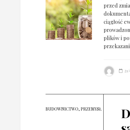
przed zmia
dokumentac
ciągłość ew
prowadzony
plików i po
przekazania
21
D
BUDOWNICTWO, PRZEMYSŁ
s