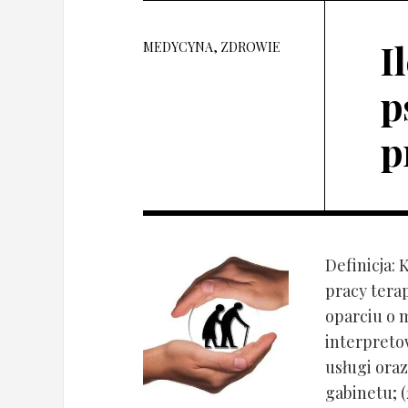
I
MEDYCYNA, ZDROWIE
p
p
Definicja: 
pracy tera
oparciu o 
interpret
usługi oraz
gabinetu; (2