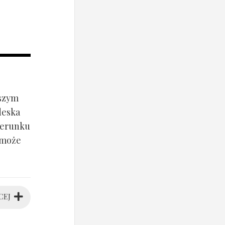
jszym
deska
ierunku
 może
CEJ