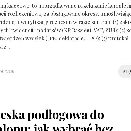
ną księgowej to uporządkowane przekazanie kompletn
ji rozliczeniowej za obsługiwane okresy, umożliwiają
idencji i weryfikację rozliczeń w razie kontroli: (1) zakr
ch ewidencji i podatków (KPiR/księgi, VAT, ZUS); (2) 
twierdzeń wysyłek (JPK, deklaracje, UPO); (3) protokół
 z...
/06/2026
WIĘ
eska podłogowa do
alonu: jak wybrać bez