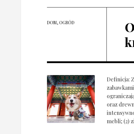
O
DOM, OGRÓD
k
Definicja:
zabawkami 
ograniczaj
oraz drewn
intensywnoś
mebli; (2) 