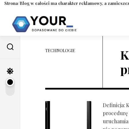
Strona/Blog w całości ma charakter reklamowy, a zamieszcz
Skip
to
content
K
TECHNOLOGIE
p
Definicja:
procedurę 
uruchamia s