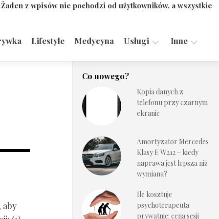
. Żaden z wpisów nie pochodzi od użytkowników, a wszystkie
rywka
Lifestyle
Medycyna
Usługi
Inne
Motoryzacja,
Turystyka,
Co nowego?
Transport
Sport
Kopia danych z
Technologie
telefonu przy czarnym
ekranie
Amortyzator Mercedes
Klasy E W212 – kiedy
naprawa jest lepsza niż
wymiana?
Ile kosztuje
, aby
psychoterapeuta
prywatnie: cena sesji