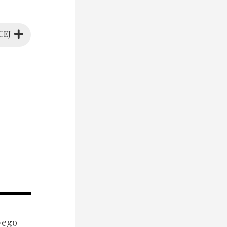
CEJ
wego