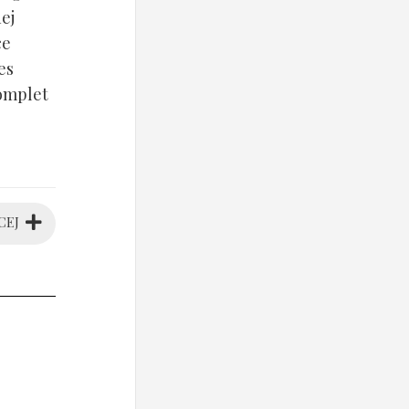
ej
ce
es
komplet
CEJ