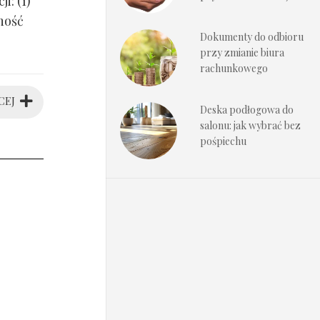
i: (1)
ność
Dokumenty do odbioru
przy zmianie biura
rachunkowego
CEJ
Deska podłogowa do
salonu: jak wybrać bez
pośpiechu