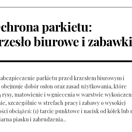
chrona parkietu:
rzesło biurowe i zabawk
 Zabezpieczenie parkietu przed krzesłem biurowym i
obejmuje dobór osłon oraz zasad użytkowania, które
ą rysy, matowienie i wgniecenia w warstwie wykończen
ie, szczególnie w strefach pracy i zabawy o wysokiej
ci obciążeń: (1) tarcie punktowe i nacisk od kółek lub
ziarna piasku i zabrudzenia...