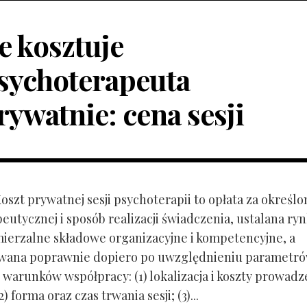
le kosztuje
sychoterapeuta
rywatnie: cena sesji
Koszt prywatnej sesji psychoterapii to opłata za określo
peutycznej i sposób realizacji świadczenia, ustalana r
mierzalne składowe organizacyjne i kompetencyjne, a
owana poprawnie dopiero po uwzględnieniu parametr
 warunków współpracy: (1) lokalizacja i koszty prowadz
) forma oraz czas trwania sesji; (3)...