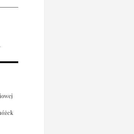
i
iowej
 nóżek