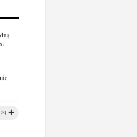
ądną
st
nie
CEJ