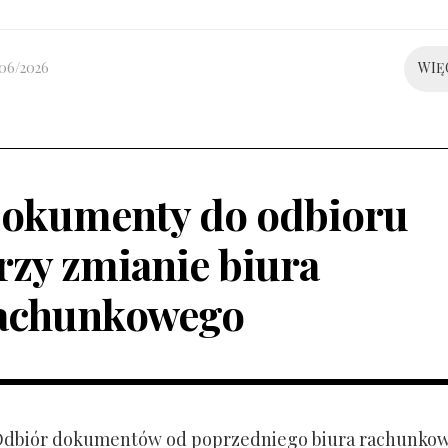
/06/2026
WIĘ
okumenty do odbioru
rzy zmianie biura
achunkowego
 Odbiór dokumentów od poprzedniego biura rachunko