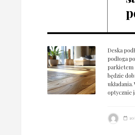
p
Deska podł
podłoga po
parkietem d
będzie dob
układania.
optycznie ją
10