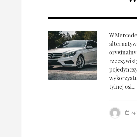
W Mercedes
alternatyw
oryginalny
rzeczywist
pojedynczy
wykorzyst
tylnej osi...
24