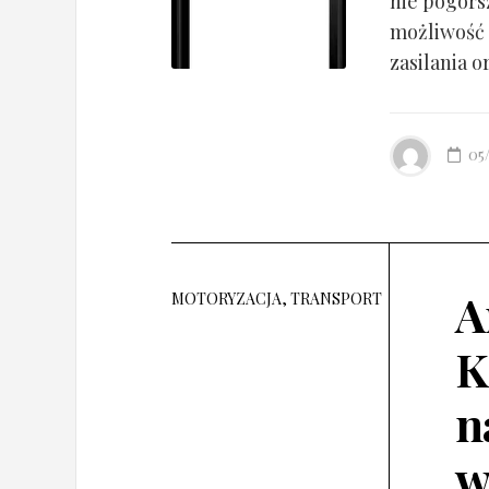
nie pogorsz
możliwość 
zasilania o
05
A
MOTORYZACJA, TRANSPORT
K
n
w