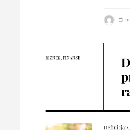
23
D
BIZNES, FINANSE
p
r
Definicja: