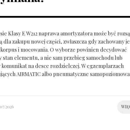
ie Klasy E W212 naprawa amortyzatora może być rozs
ą dla zakupu nowej części, zwłaszcza gdy zachowany je
 korpus i mocowania. O wyborze powinien decydować
y stan elementu, a nie sam przebieg samochodu lub
 komunikat na desce rozdzielczej. W egzemplarzach
ujących AIRMATIC albo pneumatyczne samopoziomowa
/07/2026
WIĘ