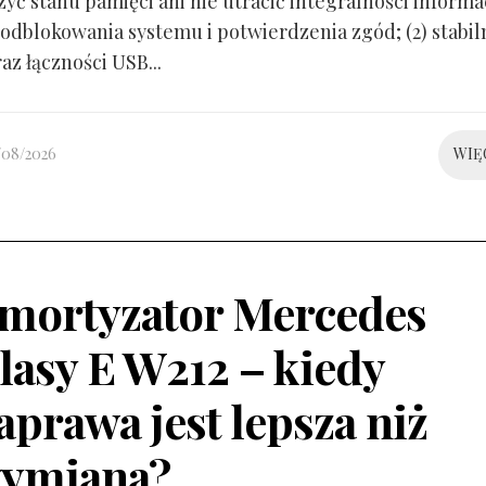
yć stanu pamięci ani nie utracić integralności informacj
odblokowania systemu i potwierdzenia zgód; (2) stabil
raz łączności USB...
/08/2026
WIĘ
mortyzator Mercedes
lasy E W212 – kiedy
aprawa jest lepsza niż
ymiana?