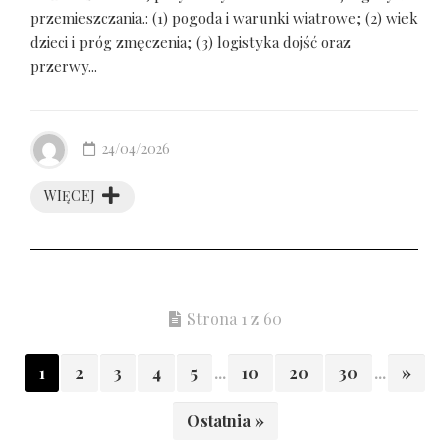
przemieszczania.: (1) pogoda i warunki wiatrowe; (2) wiek
dzieci i próg zmęczenia; (3) logistyka dojść oraz
przerwy...
24/04/2026
WIĘCEJ
Strona 1 z 60
1
2
3
4
5
...
10
20
30
...
»
Ostatnia »