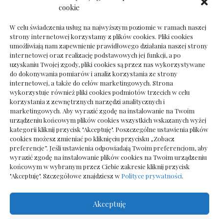
Dokumenty do odbioru przy zmianie biura
cookie
rachunkowego
W celu świadczenia usług na najwyższym poziomie w ramach naszej
strony internetowej korzystamy z plików cookies. Pliki cookies
umożliwiają nam zapewnienie prawidłowego działania naszej strony
internetowej oraz realizację podstawowych jej funkcji, a po
Deska podłogowa do salonu: jak wybrać bez
uzyskaniu Twojej zgody, pliki cookies są przez nas wykorzystywane
pośpiechu
do dokonywania pomiarów i analiz korzystania ze strony
internetowej, a także do celów marketingowych. Strona
wykorzystuje również pliki cookies podmiotów trzecich w celu
korzystania z zewnętrznych narzędzi analitycznych i
marketingowych. Aby wyrazić zgodę na instalowanie na Twoim
urządzeniu końcowym plików cookies wszystkich wskazanych wyżej
kategorii kliknij przycisk "Akceptuję". Poszczególne ustawienia plików
cookies możesz zmieniać po kliknięciu przycisku „Zobacz
preferencje”. Jeśli ustawienia odpowiadają Twoim preferencjom, aby
wyrazić zgodę na instalowanie plików cookies na Twoim urządzeniu
końcowym w wybranym przez Ciebie zakresie kliknij przycisk
"Akceptuję". Szczegółowe znajdziesz w
Polityce prywatności
.
Akceptuję
Wszelkie prawa zastrzezone