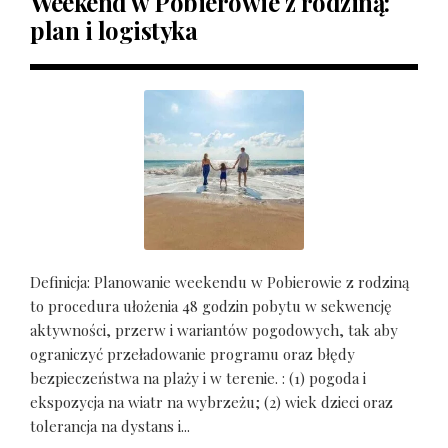
Weekend w Pobierowie z rodziną:
plan i logistyka
Definicja: Planowanie weekendu w Pobierowie z rodziną
to procedura ułożenia 48 godzin pobytu w sekwencję
aktywności, przerw i wariantów pogodowych, tak aby
ograniczyć przeładowanie programu oraz błędy
bezpieczeństwa na plaży i w terenie. : (1) pogoda i
ekspozycja na wiatr na wybrzeżu; (2) wiek dzieci oraz
tolerancja na dystans i...