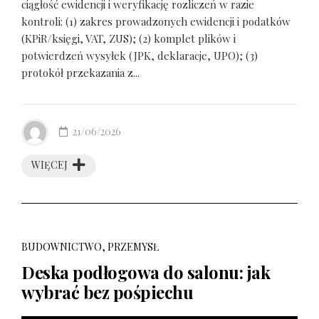
ciągłość ewidencji i weryfikację rozliczeń w razie
kontroli: (1) zakres prowadzonych ewidencji i podatków
(KPiR/księgi, VAT, ZUS); (2) komplet plików i
potwierdzeń wysyłek (JPK, deklaracje, UPO); (3)
protokół przekazania z...
21/06/2026
WIĘCEJ
BUDOWNICTWO, PRZEMYSŁ
Deska podłogowa do salonu: jak
wybrać bez pośpiechu