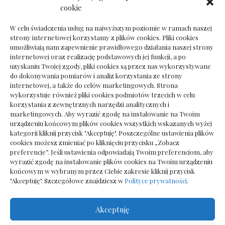
Ile kosztuje psychoterapeuta prywatnie: cena
cookie
sesji
W celu świadczenia usług na najwyższym poziomie w ramach naszej
strony internetowej korzystamy z plików cookies. Pliki cookies
umożliwiają nam zapewnienie prawidłowego działania naszej strony
internetowej oraz realizację podstawowych jej funkcji, a po
Dokumenty do odbioru przy zmianie biura
uzyskaniu Twojej zgody, pliki cookies są przez nas wykorzystywane
rachunkowego
do dokonywania pomiarów i analiz korzystania ze strony
internetowej, a także do celów marketingowych. Strona
wykorzystuje również pliki cookies podmiotów trzecich w celu
korzystania z zewnętrznych narzędzi analitycznych i
marketingowych. Aby wyrazić zgodę na instalowanie na Twoim
urządzeniu końcowym plików cookies wszystkich wskazanych wyżej
kategorii kliknij przycisk "Akceptuję". Poszczególne ustawienia plików
cookies możesz zmieniać po kliknięciu przycisku „Zobacz
preferencje”. Jeśli ustawienia odpowiadają Twoim preferencjom, aby
wyrazić zgodę na instalowanie plików cookies na Twoim urządzeniu
końcowym w wybranym przez Ciebie zakresie kliknij przycisk
"Akceptuję". Szczegółowe znajdziesz w
Polityce prywatności
.
Akceptuję
Wszelkie prawa zastrzezone