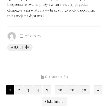
bezpieczeństwa na plaży i w terenie. : (1) pogoda i
ekspozycja na wiatr na wybrzeżu; (2) wiek dzieci oraz
tolerancja na dystans i...
27/04/2026
WIĘCEJ
Strona 1 z 60
1
2
3
4
5
...
10
20
30
...
»
Ostatnia »