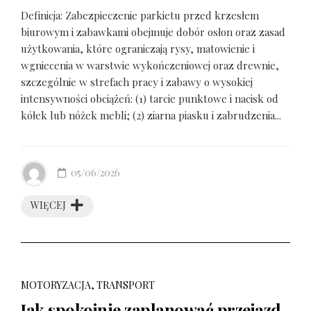
Definicja: Zabezpieczenie parkietu przed krzesłem
biurowym i zabawkami obejmuje dobór osłon oraz zasad
użytkowania, które ograniczają rysy, matowienie i
wgniecenia w warstwie wykończeniowej oraz drewnie,
szczególnie w strefach pracy i zabawy o wysokiej
intensywności obciążeń: (1) tarcie punktowe i nacisk od
kółek lub nóżek mebli; (2) ziarna piasku i zabrudzenia...
05/06/2026
WIĘCEJ
MOTORYZACJA, TRANSPORT
Jak spokojnie zaplanować przejazd