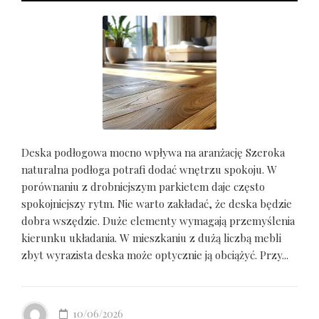
Deska podłogowa mocno wpływa na aranżację Szeroka
naturalna podłoga potrafi dodać wnętrzu spokoju. W
porównaniu z drobniejszym parkietem daje często
spokojniejszy rytm. Nie warto zakładać, że deska będzie
dobra wszędzie. Duże elementy wymagają przemyślenia
kierunku układania. W mieszkaniu z dużą liczbą mebli
zbyt wyrazista deska może optycznie ją obciążyć. Przy...
10/06/2026