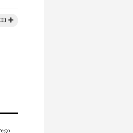
CEJ
wego