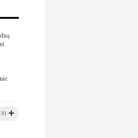
ądną
st
nie
CEJ