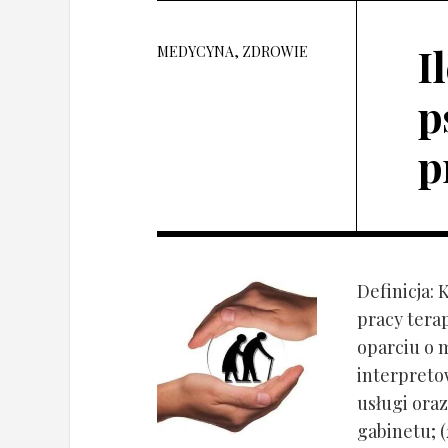
I
MEDYCYNA, ZDROWIE
p
p
Definicja: 
pracy tera
oparciu o 
interpret
usługi oraz
gabinetu; (2