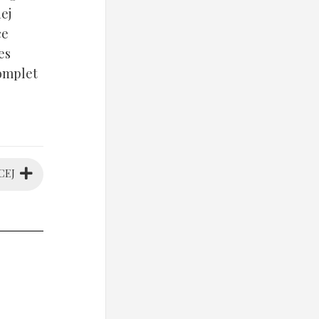
ej
ce
es
komplet
CEJ