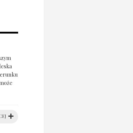
jszym
deska
ierunku
 może
CEJ