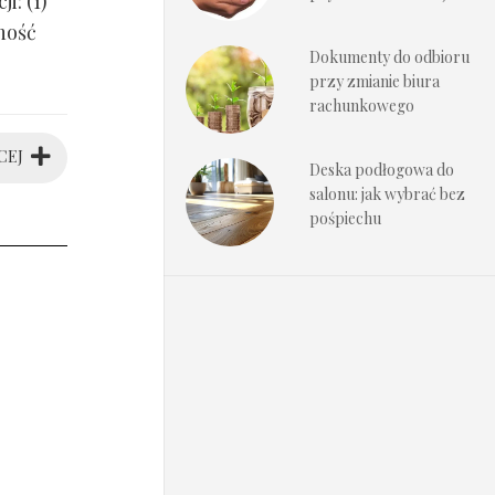
i: (1)
ność
Dokumenty do odbioru
przy zmianie biura
rachunkowego
CEJ
Deska podłogowa do
salonu: jak wybrać bez
pośpiechu