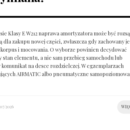
ie Klasy E W212 naprawa amortyzatora może być rozs
ą dla zakupu nowej części, zwłaszcza gdy zachowany je
 korpus i mocowania. O wyborze powinien decydować
y stan elementu, a nie sam przebieg samochodu lub
 komunikat na desce rozdzielczej. W egzemplarzach
ujących AIRMATIC albo pneumatyczne samopoziomowa
/07/2026
WIĘ