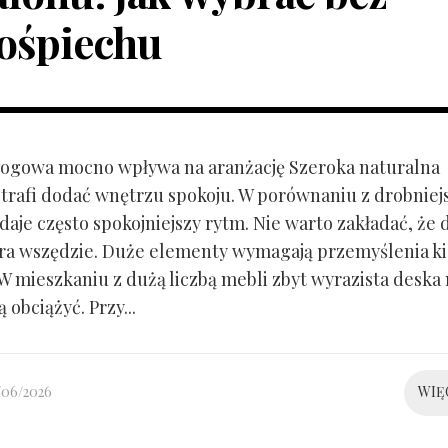
ośpiechu
ogowa mocno wpływa na aranżację Szeroka naturalna
trafi dodać wnętrzu spokoju. W porównaniu z drobnie
aje często spokojniejszy rytm. Nie warto zakładać, że 
ra wszędzie. Duże elementy wymagają przemyślenia k
 W mieszkaniu z dużą liczbą mebli zbyt wyrazista deska
 obciążyć. Przy...
/06/2026
WIĘ