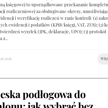
ną księgowej to uporządkowane przekazanie kompletn
ji rozliczeniowej za obsługiwane okresy, umożliwiają
idencji i weryfikację rozliczeń w razie kontroli: (1) zakr
ch ewidencji i podatków (KPiR/księgi, VAT, ZUS); (2) 
twierdzeń wysyłek (JPK, deklaracje, UPO); (3) protokół
 z...
/06/2026
WIĘ
eska podłogowa do
alonu: jak wybrać bez