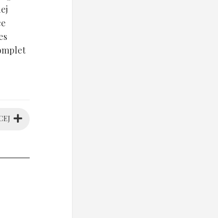
ej
ce
es
komplet
CEJ