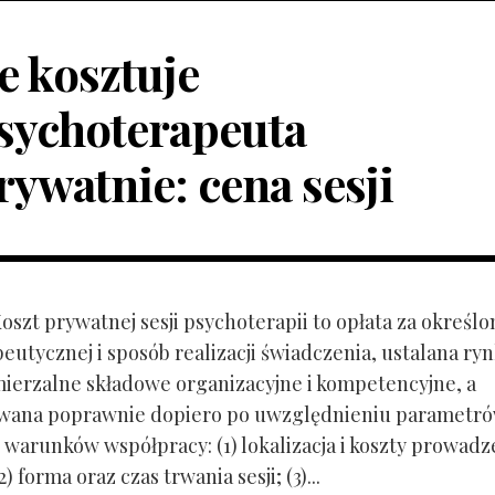
le kosztuje
sychoterapeuta
rywatnie: cena sesji
Koszt prywatnej sesji psychoterapii to opłata za określo
peutycznej i sposób realizacji świadczenia, ustalana r
mierzalne składowe organizacyjne i kompetencyjne, a
owana poprawnie dopiero po uwzględnieniu parametr
 warunków współpracy: (1) lokalizacja i koszty prowadz
) forma oraz czas trwania sesji; (3)...