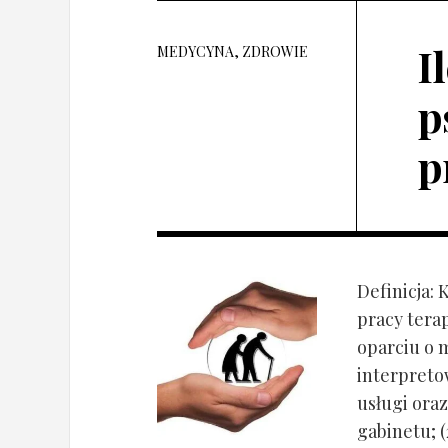
I
MEDYCYNA, ZDROWIE
p
p
Definicja: 
pracy tera
oparciu o 
interpret
usługi oraz
gabinetu; (2