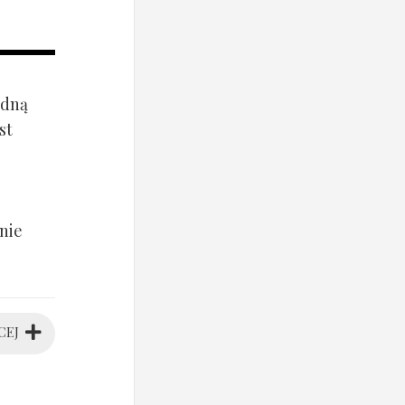
ądną
st
nie
CEJ