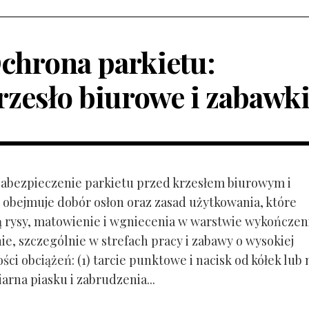
chrona parkietu:
rzesło biurowe i zabawk
 Zabezpieczenie parkietu przed krzesłem biurowym i
obejmuje dobór osłon oraz zasad użytkowania, które
ą rysy, matowienie i wgniecenia w warstwie wykończen
ie, szczególnie w strefach pracy i zabawy o wysokiej
ci obciążeń: (1) tarcie punktowe i nacisk od kółek lub
ziarna piasku i zabrudzenia...