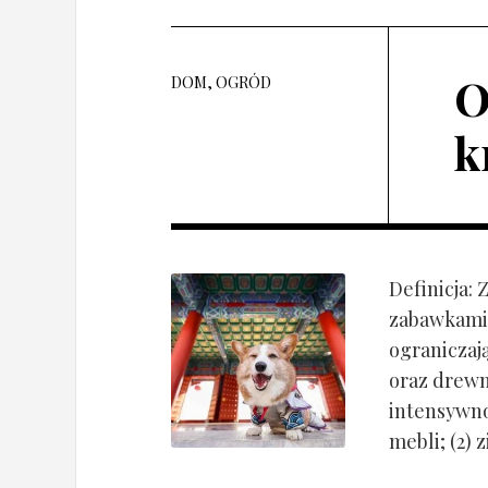
O
DOM, OGRÓD
k
Definicja:
zabawkami 
ograniczaj
oraz drewn
intensywnoś
mebli; (2) 