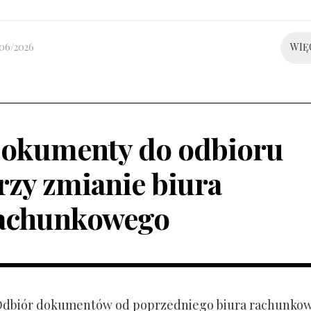
/06/2026
WIĘ
okumenty do odbioru
rzy zmianie biura
achunkowego
 Odbiór dokumentów od poprzedniego biura rachunko