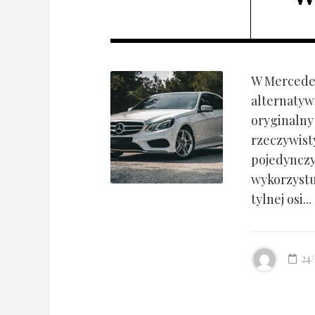
W Mercedes
alternatyw
oryginalny
rzeczywist
pojedynczy
wykorzyst
tylnej osi...
24