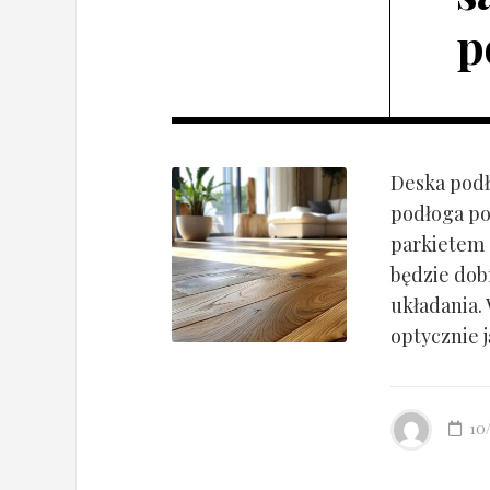
p
Deska podł
podłoga po
parkietem d
będzie dob
układania.
optycznie ją
10