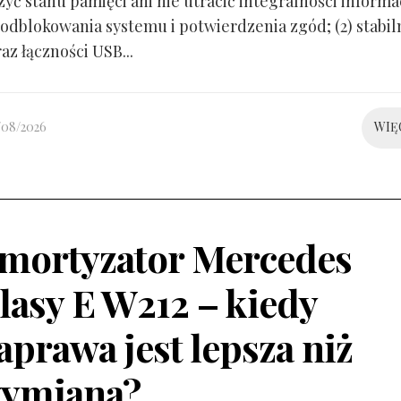
yć stanu pamięci ani nie utracić integralności informacj
odblokowania systemu i potwierdzenia zgód; (2) stabil
raz łączności USB...
/08/2026
WIĘ
mortyzator Mercedes
lasy E W212 – kiedy
aprawa jest lepsza niż
ymiana?