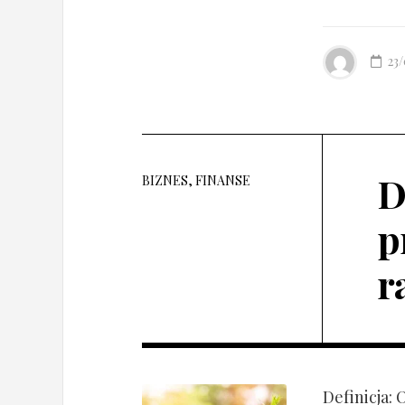
23
D
BIZNES, FINANSE
p
r
Definicja: