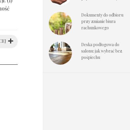
i: (1)
ność
Dokumenty do odbioru
przy zmianie biura
rachunkowego
CEJ
Deska podłogowa do
salonu: jak wybrać bez
pośpiechu