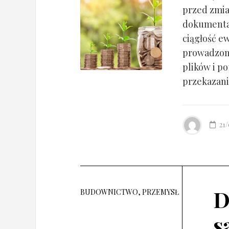
przed zmia
dokumentac
ciągłość ew
prowadzony
plików i po
przekazania
21
D
BUDOWNICTWO, PRZEMYSŁ
s