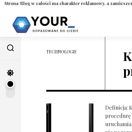
Strona/Blog w całości ma charakter reklamowy, a zamieszcz
Skip
to
content
K
TECHNOLOGIE
p
Definicja:
procedurę 
uruchamia s