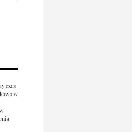
ny czas
ynkowo w
ów
enia