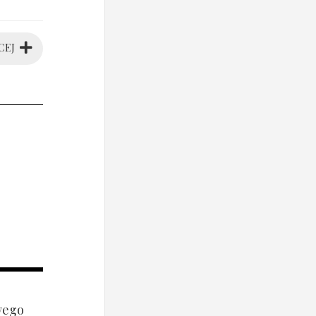
CEJ
wego