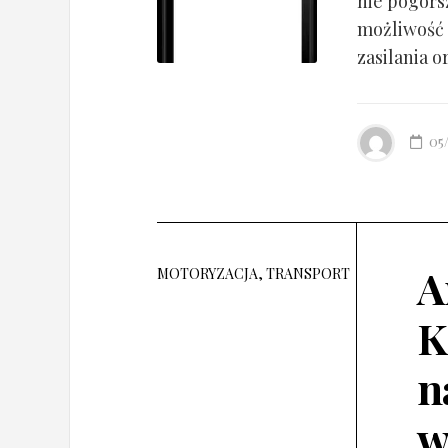
nie pogorsz
możliwość 
zasilania o
05
A
MOTORYZACJA, TRANSPORT
K
n
w