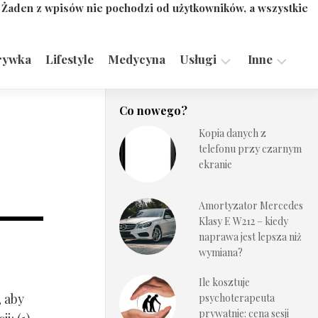
. Żaden z wpisów nie pochodzi od użytkowników, a wszystkie
rywka
Lifestyle
Medycyna
Usługi
Inne
Motoryzacja,
Turystyka,
Co nowego?
Transport
Sport
Kopia danych z
Technologie
telefonu przy czarnym
ekranie
Amortyzator Mercedes
Klasy E W212 – kiedy
naprawa jest lepsza niż
wymiana?
Ile kosztuje
, aby
psychoterapeuta
prywatnie: cena sesji