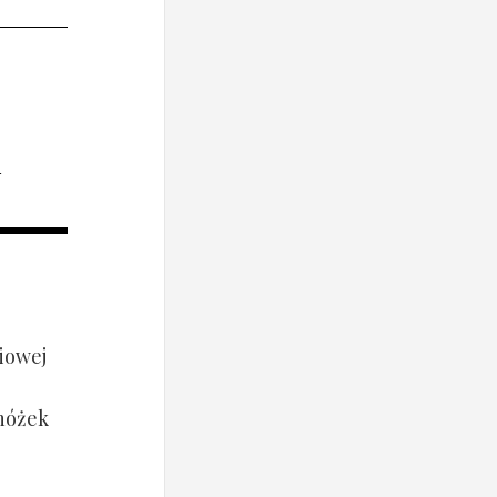
i
iowej
 nóżek