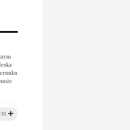
jszym
deska
ierunku
 może
CEJ