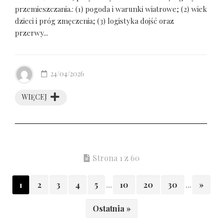
przemieszczania.: (1) pogoda i warunki wiatrowe; (2) wiek
dzieci i próg zmęczenia; (3) logistyka dojść oraz
przerwy...
24/04/2026
WIĘCEJ
Strona 1 z 60
1
2
3
4
5
...
10
20
30
...
»
Ostatnia »