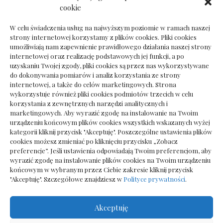
Dokumenty do odbioru przy zmianie biura
cookie
rachunkowego
W celu świadczenia usług na najwyższym poziomie w ramach naszej
strony internetowej korzystamy z plików cookies. Pliki cookies
umożliwiają nam zapewnienie prawidłowego działania naszej strony
internetowej oraz realizację podstawowych jej funkcji, a po
Deska podłogowa do salonu: jak wybrać bez
uzyskaniu Twojej zgody, pliki cookies są przez nas wykorzystywane
pośpiechu
do dokonywania pomiarów i analiz korzystania ze strony
internetowej, a także do celów marketingowych. Strona
wykorzystuje również pliki cookies podmiotów trzecich w celu
korzystania z zewnętrznych narzędzi analitycznych i
marketingowych. Aby wyrazić zgodę na instalowanie na Twoim
urządzeniu końcowym plików cookies wszystkich wskazanych wyżej
kategorii kliknij przycisk "Akceptuję". Poszczególne ustawienia plików
cookies możesz zmieniać po kliknięciu przycisku „Zobacz
preferencje”. Jeśli ustawienia odpowiadają Twoim preferencjom, aby
wyrazić zgodę na instalowanie plików cookies na Twoim urządzeniu
końcowym w wybranym przez Ciebie zakresie kliknij przycisk
"Akceptuję". Szczegółowe znajdziesz w
Polityce prywatności
.
Akceptuję
Wszelkie prawa zastrzezone