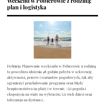
Weekend w Pobierowie z rodziną:
plan i logistyka
Definicja: Planowanie weekendu w Pobierowie z rodziną
to procedura ułożenia 48 godzin pobytu w sekwencję
aktywności, przerw i wariantów pogodowych, tak aby
ograniczyć przeładowanie programu oraz błędy
bezpieczeństwa na plaży i w terenie. : (1) pogoda i
ekspozycja na wiatr na wybrzeżu; (2) wiek dzieci oraz
tolerancja na dystans i...