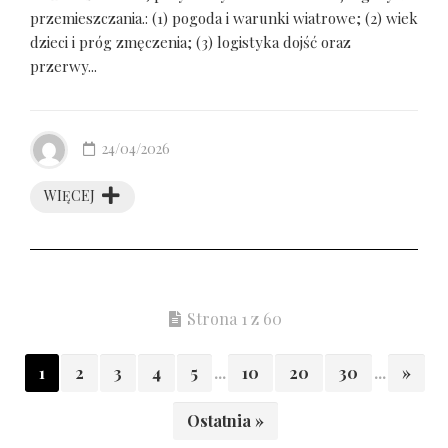
przemieszczania.: (1) pogoda i warunki wiatrowe; (2) wiek
dzieci i próg zmęczenia; (3) logistyka dojść oraz
przerwy...
24/04/2026
WIĘCEJ
Strona 1 z 60
1
2
3
4
5
...
10
20
30
...
»
Ostatnia »