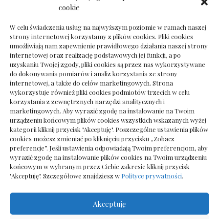
Dokumenty do odbioru przy zmianie biura
cookie
rachunkowego
W celu świadczenia usług na najwyższym poziomie w ramach naszej
strony internetowej korzystamy z plików cookies. Pliki cookies
umożliwiają nam zapewnienie prawidłowego działania naszej strony
internetowej oraz realizację podstawowych jej funkcji, a po
Deska podłogowa do salonu: jak wybrać bez
uzyskaniu Twojej zgody, pliki cookies są przez nas wykorzystywane
pośpiechu
do dokonywania pomiarów i analiz korzystania ze strony
internetowej, a także do celów marketingowych. Strona
wykorzystuje również pliki cookies podmiotów trzecich w celu
korzystania z zewnętrznych narzędzi analitycznych i
marketingowych. Aby wyrazić zgodę na instalowanie na Twoim
urządzeniu końcowym plików cookies wszystkich wskazanych wyżej
kategorii kliknij przycisk "Akceptuję". Poszczególne ustawienia plików
cookies możesz zmieniać po kliknięciu przycisku „Zobacz
preferencje”. Jeśli ustawienia odpowiadają Twoim preferencjom, aby
wyrazić zgodę na instalowanie plików cookies na Twoim urządzeniu
końcowym w wybranym przez Ciebie zakresie kliknij przycisk
"Akceptuję". Szczegółowe znajdziesz w
Polityce prywatności
.
Akceptuję
Wszelkie prawa zastrzezone