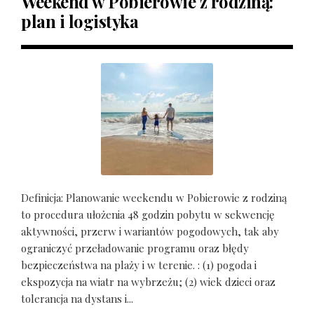
Weekend w Pobierowie z rodziną:
plan i logistyka
Definicja: Planowanie weekendu w Pobierowie z rodziną
to procedura ułożenia 48 godzin pobytu w sekwencję
aktywności, przerw i wariantów pogodowych, tak aby
ograniczyć przeładowanie programu oraz błędy
bezpieczeństwa na plaży i w terenie. : (1) pogoda i
ekspozycja na wiatr na wybrzeżu; (2) wiek dzieci oraz
tolerancja na dystans i...