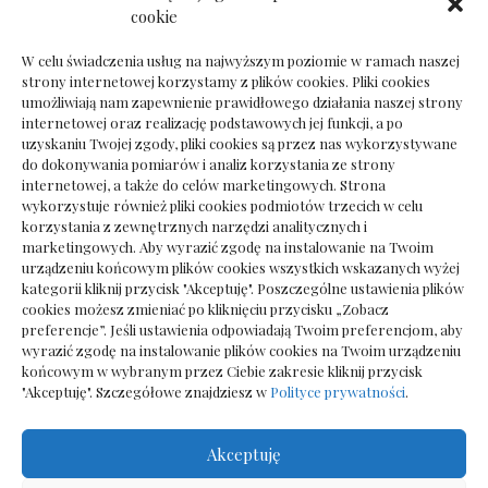
Dokumenty do odbioru przy zmianie biura
cookie
rachunkowego
W celu świadczenia usług na najwyższym poziomie w ramach naszej
strony internetowej korzystamy z plików cookies. Pliki cookies
umożliwiają nam zapewnienie prawidłowego działania naszej strony
internetowej oraz realizację podstawowych jej funkcji, a po
Deska podłogowa do salonu: jak wybrać bez
uzyskaniu Twojej zgody, pliki cookies są przez nas wykorzystywane
pośpiechu
do dokonywania pomiarów i analiz korzystania ze strony
internetowej, a także do celów marketingowych. Strona
wykorzystuje również pliki cookies podmiotów trzecich w celu
korzystania z zewnętrznych narzędzi analitycznych i
marketingowych. Aby wyrazić zgodę na instalowanie na Twoim
urządzeniu końcowym plików cookies wszystkich wskazanych wyżej
kategorii kliknij przycisk "Akceptuję". Poszczególne ustawienia plików
cookies możesz zmieniać po kliknięciu przycisku „Zobacz
preferencje”. Jeśli ustawienia odpowiadają Twoim preferencjom, aby
wyrazić zgodę na instalowanie plików cookies na Twoim urządzeniu
końcowym w wybranym przez Ciebie zakresie kliknij przycisk
"Akceptuję". Szczegółowe znajdziesz w
Polityce prywatności
.
Akceptuję
Wszelkie prawa zastrzezone