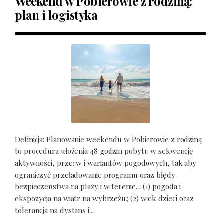
Weekend w Pobierowie z rodziną:
plan i logistyka
Definicja: Planowanie weekendu w Pobierowie z rodziną
to procedura ułożenia 48 godzin pobytu w sekwencję
aktywności, przerw i wariantów pogodowych, tak aby
ograniczyć przeładowanie programu oraz błędy
bezpieczeństwa na plaży i w terenie. : (1) pogoda i
ekspozycja na wiatr na wybrzeżu; (2) wiek dzieci oraz
tolerancja na dystans i...