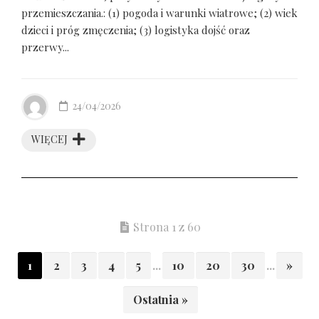
przemieszczania.: (1) pogoda i warunki wiatrowe; (2) wiek
dzieci i próg zmęczenia; (3) logistyka dojść oraz
przerwy...
24/04/2026
WIĘCEJ
Strona 1 z 60
1
2
3
4
5
...
10
20
30
...
»
Ostatnia »