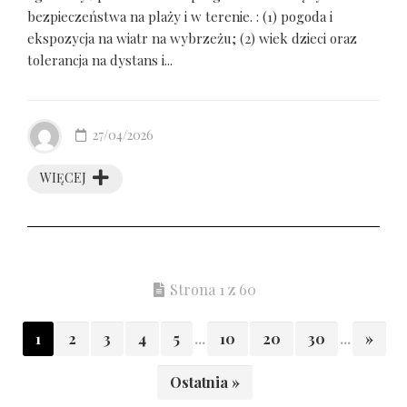
bezpieczeństwa na plaży i w terenie. : (1) pogoda i
ekspozycja na wiatr na wybrzeżu; (2) wiek dzieci oraz
tolerancja na dystans i...
27/04/2026
WIĘCEJ
Strona 1 z 60
1
2
3
4
5
...
10
20
30
...
»
Ostatnia »