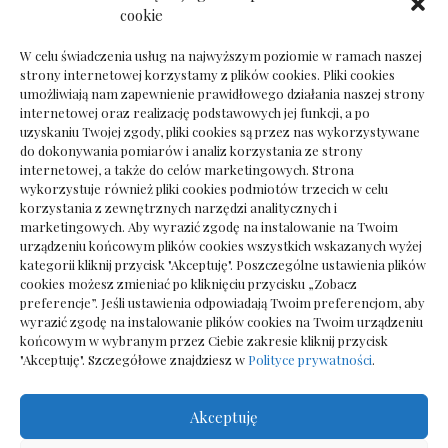
Ile kosztuje psychoterapeuta prywatnie: cena
cookie
sesji
W celu świadczenia usług na najwyższym poziomie w ramach naszej
strony internetowej korzystamy z plików cookies. Pliki cookies
umożliwiają nam zapewnienie prawidłowego działania naszej strony
internetowej oraz realizację podstawowych jej funkcji, a po
Dokumenty do odbioru przy zmianie biura
uzyskaniu Twojej zgody, pliki cookies są przez nas wykorzystywane
rachunkowego
do dokonywania pomiarów i analiz korzystania ze strony
internetowej, a także do celów marketingowych. Strona
wykorzystuje również pliki cookies podmiotów trzecich w celu
korzystania z zewnętrznych narzędzi analitycznych i
marketingowych. Aby wyrazić zgodę na instalowanie na Twoim
urządzeniu końcowym plików cookies wszystkich wskazanych wyżej
kategorii kliknij przycisk "Akceptuję". Poszczególne ustawienia plików
cookies możesz zmieniać po kliknięciu przycisku „Zobacz
preferencje”. Jeśli ustawienia odpowiadają Twoim preferencjom, aby
wyrazić zgodę na instalowanie plików cookies na Twoim urządzeniu
końcowym w wybranym przez Ciebie zakresie kliknij przycisk
"Akceptuję". Szczegółowe znajdziesz w
Polityce prywatności
.
Akceptuję
Wszelkie prawa zastrzezone