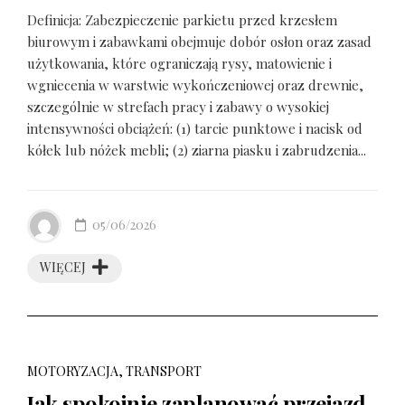
Definicja: Zabezpieczenie parkietu przed krzesłem
biurowym i zabawkami obejmuje dobór osłon oraz zasad
użytkowania, które ograniczają rysy, matowienie i
wgniecenia w warstwie wykończeniowej oraz drewnie,
szczególnie w strefach pracy i zabawy o wysokiej
intensywności obciążeń: (1) tarcie punktowe i nacisk od
kółek lub nóżek mebli; (2) ziarna piasku i zabrudzenia...
05/06/2026
WIĘCEJ
MOTORYZACJA, TRANSPORT
Jak spokojnie zaplanować przejazd