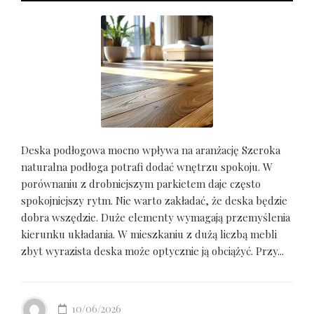
Deska podłogowa mocno wpływa na aranżację Szeroka
naturalna podłoga potrafi dodać wnętrzu spokoju. W
porównaniu z drobniejszym parkietem daje często
spokojniejszy rytm. Nie warto zakładać, że deska będzie
dobra wszędzie. Duże elementy wymagają przemyślenia
kierunku układania. W mieszkaniu z dużą liczbą mebli
zbyt wyrazista deska może optycznie ją obciążyć. Przy...
10/06/2026