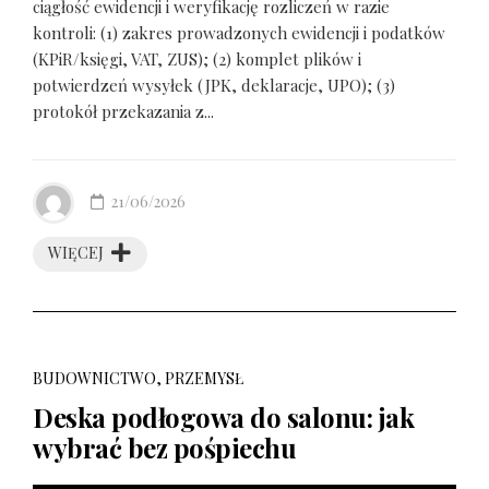
ciągłość ewidencji i weryfikację rozliczeń w razie
kontroli: (1) zakres prowadzonych ewidencji i podatków
(KPiR/księgi, VAT, ZUS); (2) komplet plików i
potwierdzeń wysyłek (JPK, deklaracje, UPO); (3)
protokół przekazania z...
21/06/2026
WIĘCEJ
BUDOWNICTWO, PRZEMYSŁ
Deska podłogowa do salonu: jak
wybrać bez pośpiechu