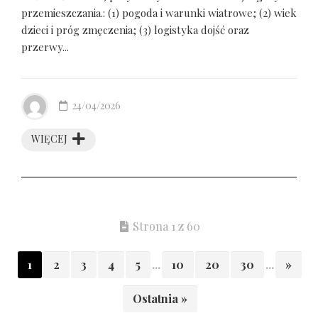
przemieszczania.: (1) pogoda i warunki wiatrowe; (2) wiek
dzieci i próg zmęczenia; (3) logistyka dojść oraz
przerwy...
24/04/2026
WIĘCEJ
Strona 1 z 60
1
2
3
4
5
...
10
20
30
...
»
Ostatnia »