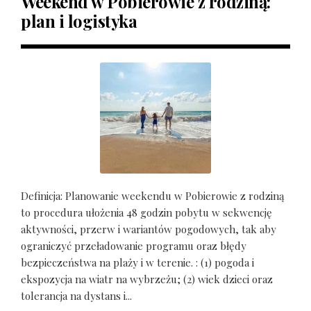
Weekend w Pobierowie z rodziną:
plan i logistyka
Definicja: Planowanie weekendu w Pobierowie z rodziną
to procedura ułożenia 48 godzin pobytu w sekwencję
aktywności, przerw i wariantów pogodowych, tak aby
ograniczyć przeładowanie programu oraz błędy
bezpieczeństwa na plaży i w terenie. : (1) pogoda i
ekspozycja na wiatr na wybrzeżu; (2) wiek dzieci oraz
tolerancja na dystans i...