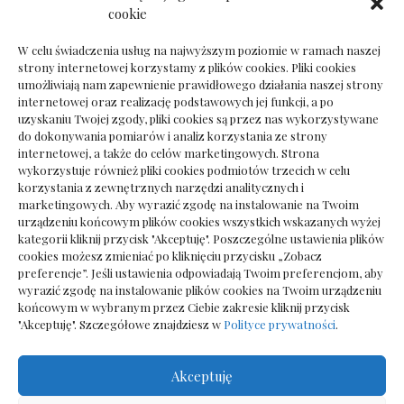
Dokumenty do odbioru przy zmianie biura
cookie
rachunkowego
W celu świadczenia usług na najwyższym poziomie w ramach naszej
strony internetowej korzystamy z plików cookies. Pliki cookies
umożliwiają nam zapewnienie prawidłowego działania naszej strony
internetowej oraz realizację podstawowych jej funkcji, a po
Deska podłogowa do salonu: jak wybrać bez
uzyskaniu Twojej zgody, pliki cookies są przez nas wykorzystywane
pośpiechu
do dokonywania pomiarów i analiz korzystania ze strony
internetowej, a także do celów marketingowych. Strona
wykorzystuje również pliki cookies podmiotów trzecich w celu
korzystania z zewnętrznych narzędzi analitycznych i
marketingowych. Aby wyrazić zgodę na instalowanie na Twoim
urządzeniu końcowym plików cookies wszystkich wskazanych wyżej
kategorii kliknij przycisk "Akceptuję". Poszczególne ustawienia plików
cookies możesz zmieniać po kliknięciu przycisku „Zobacz
preferencje”. Jeśli ustawienia odpowiadają Twoim preferencjom, aby
wyrazić zgodę na instalowanie plików cookies na Twoim urządzeniu
końcowym w wybranym przez Ciebie zakresie kliknij przycisk
"Akceptuję". Szczegółowe znajdziesz w
Polityce prywatności
.
Akceptuję
Wszelkie prawa zastrzezone