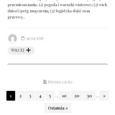
przemieszczania.: (1) pogoda i warunki wiatrowe; (2) wiek
dzieci i próg zmęczenia; (3) logistyka dojść oraz
przerwy...
24/04/2026
WIĘCEJ
Strona 1 z 60
1
2
3
4
5
...
10
20
30
...
»
Ostatnia »