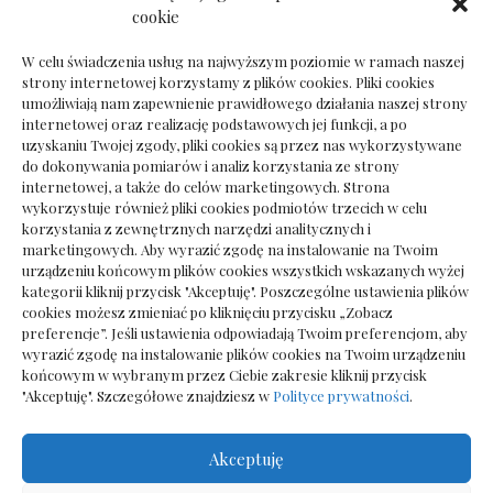
Dokumenty do odbioru przy zmianie biura
cookie
rachunkowego
W celu świadczenia usług na najwyższym poziomie w ramach naszej
strony internetowej korzystamy z plików cookies. Pliki cookies
umożliwiają nam zapewnienie prawidłowego działania naszej strony
internetowej oraz realizację podstawowych jej funkcji, a po
Deska podłogowa do salonu: jak wybrać bez
uzyskaniu Twojej zgody, pliki cookies są przez nas wykorzystywane
pośpiechu
do dokonywania pomiarów i analiz korzystania ze strony
internetowej, a także do celów marketingowych. Strona
wykorzystuje również pliki cookies podmiotów trzecich w celu
korzystania z zewnętrznych narzędzi analitycznych i
marketingowych. Aby wyrazić zgodę na instalowanie na Twoim
urządzeniu końcowym plików cookies wszystkich wskazanych wyżej
kategorii kliknij przycisk "Akceptuję". Poszczególne ustawienia plików
cookies możesz zmieniać po kliknięciu przycisku „Zobacz
preferencje”. Jeśli ustawienia odpowiadają Twoim preferencjom, aby
wyrazić zgodę na instalowanie plików cookies na Twoim urządzeniu
końcowym w wybranym przez Ciebie zakresie kliknij przycisk
"Akceptuję". Szczegółowe znajdziesz w
Polityce prywatności
.
Akceptuję
Wszelkie prawa zastrzezone