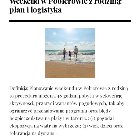
Weekend w Pobierowie z rodziną:
plan i logistyka
Definicja: Planowanie weekendu w Pobierowie z rodziną
to procedura ułożenia 48 godzin pobytu w sekwencję
aktywności, przerw i wariantów pogodowych, tak aby
ograniczyć przeładowanie programu oraz błędy
bezpieczeństwa na plaży i w terenie. : (1) pogoda i
ekspozycja na wiatr na wybrzeżu; (2) wiek dzieci oraz
tolerancja na dystans i...