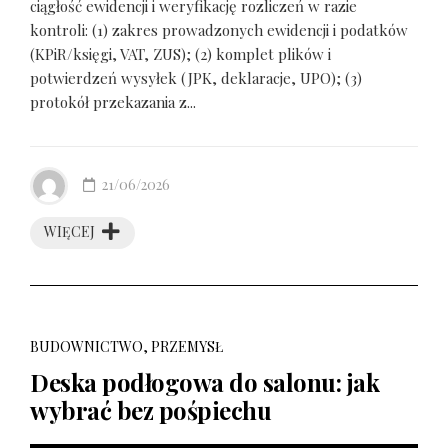
ciągłość ewidencji i weryfikację rozliczeń w razie
kontroli: (1) zakres prowadzonych ewidencji i podatków
(KPiR/księgi, VAT, ZUS); (2) komplet plików i
potwierdzeń wysyłek (JPK, deklaracje, UPO); (3)
protokół przekazania z...
21/06/2026
WIĘCEJ
BUDOWNICTWO, PRZEMYSŁ
Deska podłogowa do salonu: jak
wybrać bez pośpiechu