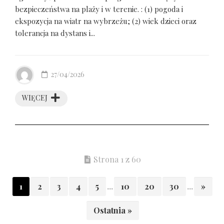
bezpieczeństwa na plaży i w terenie. : (1) pogoda i
ekspozycja na wiatr na wybrzeżu; (2) wiek dzieci oraz
tolerancja na dystans i...
27/04/2026
WIĘCEJ
Strona 1 z 60
1
2
3
4
5
...
10
20
30
...
»
Ostatnia »