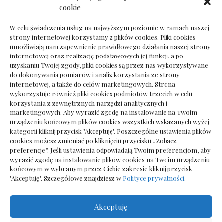
Ile kosztuje psychoterapeuta prywatnie: cena
cookie
sesji
W celu świadczenia usług na najwyższym poziomie w ramach naszej
strony internetowej korzystamy z plików cookies. Pliki cookies
umożliwiają nam zapewnienie prawidłowego działania naszej strony
internetowej oraz realizację podstawowych jej funkcji, a po
Dokumenty do odbioru przy zmianie biura
uzyskaniu Twojej zgody, pliki cookies są przez nas wykorzystywane
rachunkowego
do dokonywania pomiarów i analiz korzystania ze strony
internetowej, a także do celów marketingowych. Strona
wykorzystuje również pliki cookies podmiotów trzecich w celu
korzystania z zewnętrznych narzędzi analitycznych i
marketingowych. Aby wyrazić zgodę na instalowanie na Twoim
urządzeniu końcowym plików cookies wszystkich wskazanych wyżej
kategorii kliknij przycisk "Akceptuję". Poszczególne ustawienia plików
cookies możesz zmieniać po kliknięciu przycisku „Zobacz
preferencje”. Jeśli ustawienia odpowiadają Twoim preferencjom, aby
wyrazić zgodę na instalowanie plików cookies na Twoim urządzeniu
końcowym w wybranym przez Ciebie zakresie kliknij przycisk
"Akceptuję". Szczegółowe znajdziesz w
Polityce prywatności
.
Akceptuję
Wszelkie prawa zastrzezone