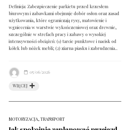
Definicja: Zabezpieczenie parkietu przed krzesłem
biurowym i zabawkami obejmuje dobór osłon oraz zasad
użytkowania, które ograniczają rysy, matowienie i
wgniecenia w warstwie wykończeniowej oraz drewnie,
szczególnie w strefach pracy i zabawy o wysokiej
intensywności obciążeń: (1) tarcie punktowe i nacisk od
kółek lub nóżek mebli; (2) ziarna piasku i zabrudzenia...
05/06/2026
WIĘCEJ
MOTORYZACJA, TRANSPORT
Jak spokojnie zaplanować przejazd