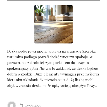
Deska podłogowa mocno wpływa na aranżację Szeroka
naturalna podłoga potrafi dodać wnętrzu spokoju. W
porównaniu z drobniejszym parkietem daje często
spokojniejszy rytm. Nie warto zakładać, że deska będzie
dobra wszędzie. Duże elementy wymagają przemyślenia
kierunku układania. W mieszkaniu z dużą liczbą mebli
zbyt wyrazista deska może optycznie ją obciążyć. Przy...
10/06/2026