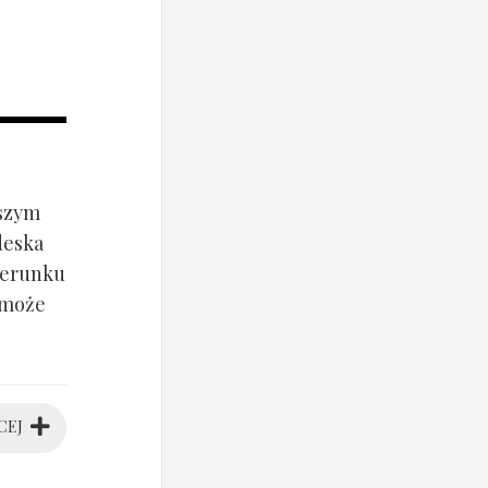
jszym
deska
ierunku
 może
CEJ