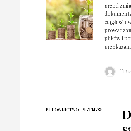
przed zmia
dokumentac
ciągłość ew
prowadzony
plików i po
przekazania
21
D
BUDOWNICTWO, PRZEMYSŁ
s