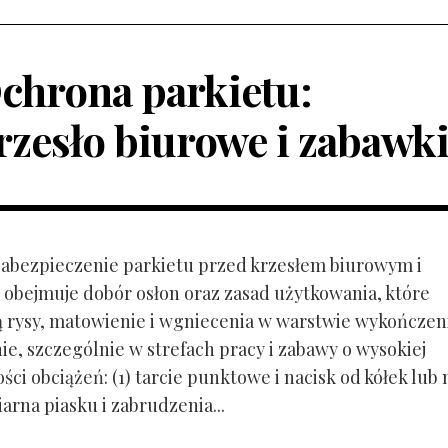
chrona parkietu:
rzesło biurowe i zabawk
 Zabezpieczenie parkietu przed krzesłem biurowym i
obejmuje dobór osłon oraz zasad użytkowania, które
ą rysy, matowienie i wgniecenia w warstwie wykończen
ie, szczególnie w strefach pracy i zabawy o wysokiej
ci obciążeń: (1) tarcie punktowe i nacisk od kółek lub
ziarna piasku i zabrudzenia...