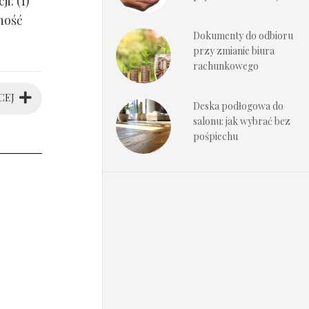
i: (1)
ność
Dokumenty do odbioru
przy zmianie biura
rachunkowego
CEJ
Deska podłogowa do
salonu: jak wybrać bez
pośpiechu