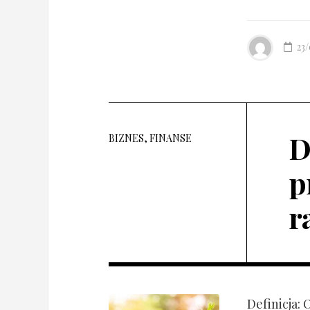
23
D
BIZNES, FINANSE
p
r
Definicja: