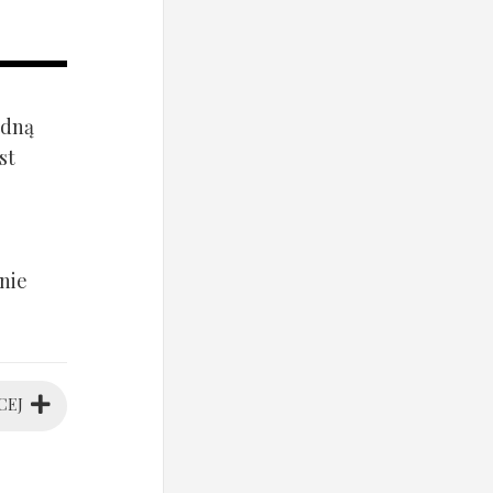
ądną
st
nie
CEJ