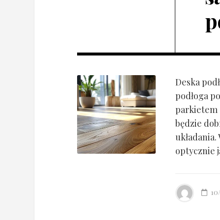
p
Deska podł
podłoga po
parkietem d
będzie dob
układania.
optycznie ją
10