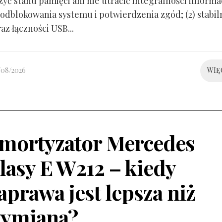
yć stanu pamięci ani nie utracić integralności informacj
odblokowania systemu i potwierdzenia zgód; (2) stabil
raz łączności USB...
/08/2026
WIĘ
mortyzator Mercedes
lasy E W212 – kiedy
aprawa jest lepsza niż
ymiana?