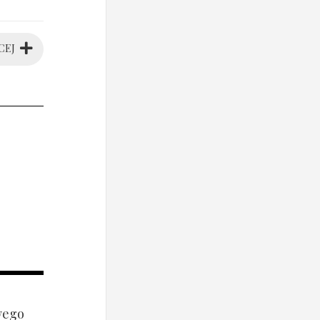
CEJ
wego