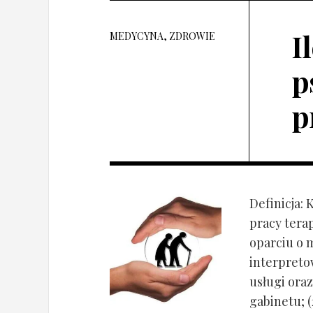
I
MEDYCYNA, ZDROWIE
p
p
Definicja: 
pracy tera
oparciu o 
interpret
usługi oraz
gabinetu; (2