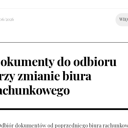
/06/2026
WIĘ
okumenty do odbioru
rzy zmianie biura
achunkowego
 Odbiór dokumentów od poprzedniego biura rachunko