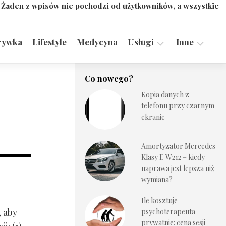
. Żaden z wpisów nie pochodzi od użytkowników, a wszystkie
rywka
Lifestyle
Medycyna
Usługi
Inne
Motoryzacja,
Turystyka,
Co nowego?
Transport
Sport
Kopia danych z
Technologie
telefonu przy czarnym
ekranie
Amortyzator Mercedes
Klasy E W212 – kiedy
naprawa jest lepsza niż
wymiana?
Ile kosztuje
, aby
psychoterapeuta
prywatnie: cena sesji