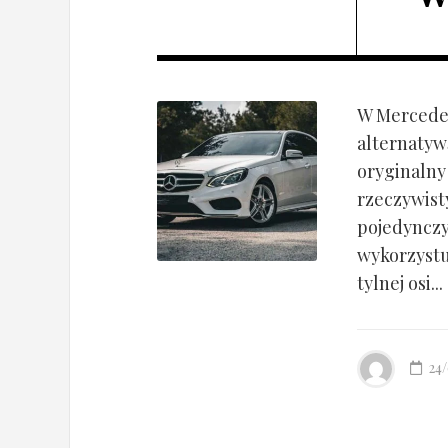
W Mercedes
alternatyw
oryginalny
rzeczywist
pojedynczy
wykorzyst
tylnej osi...
24