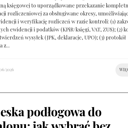
ną księgowej to uporządkowane przekazanie kompletn
ji rozliczeniowej za obsługiwane okresy, umożliwiają
idencji i weryfikację rozliczeń w razie kontroli: (1) zakr
ch ewidencji i podatków (KPiR/księgi, VAT, ZUS); (2) 
twierdzeń wysyłek (JPK, deklaracje, UPO); (3) protokół
 z...
/06/2026
WIĘ
eska podłogowa do
alonu: jak wybrać bez