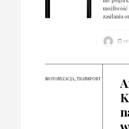
nie pogorsz
możliwość 
zasilania o
05
A
MOTORYZACJA, TRANSPORT
K
n
w