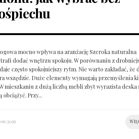
ośpiechu
ogowa mocno wpływa na aranżację Szeroka naturalna
trafi dodać wnętrzu spokoju. W porównaniu z drobnie
aje często spokojniejszy rytm. Nie warto zakładać, że 
ra wszędzie. Duże elementy wymagają przemyślenia k
 W mieszkaniu z dużą liczbą mebli zbyt wyrazista deska
 obciążyć. Przy...
/06/2026
WIĘ