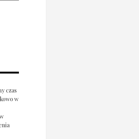
ny czas
ynkowo w
ów
enia