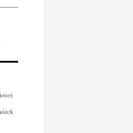
i
iowej
 nóżek