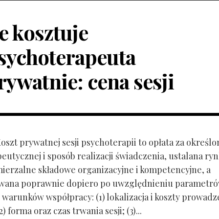
le kosztuje
sychoterapeuta
rywatnie: cena sesji
Koszt prywatnej sesji psychoterapii to opłata za określo
peutycznej i sposób realizacji świadczenia, ustalana r
mierzalne składowe organizacyjne i kompetencyjne, a
owana poprawnie dopiero po uwzględnieniu parametr
 warunków współpracy: (1) lokalizacja i koszty prowadz
) forma oraz czas trwania sesji; (3)...