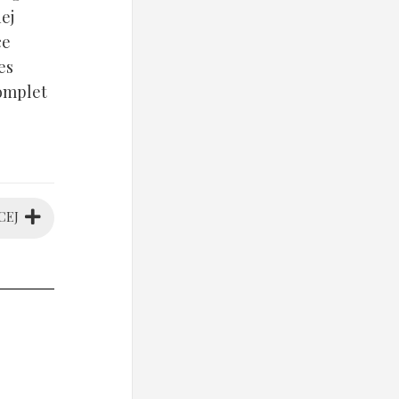
ej
ce
es
komplet
CEJ