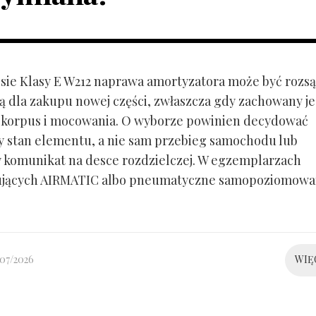
ie Klasy E W212 naprawa amortyzatora może być rozs
ą dla zakupu nowej części, zwłaszcza gdy zachowany je
 korpus i mocowania. O wyborze powinien decydować
y stan elementu, a nie sam przebieg samochodu lub
 komunikat na desce rozdzielczej. W egzemplarzach
ujących AIRMATIC albo pneumatyczne samopoziomowa
/07/2026
WIĘ