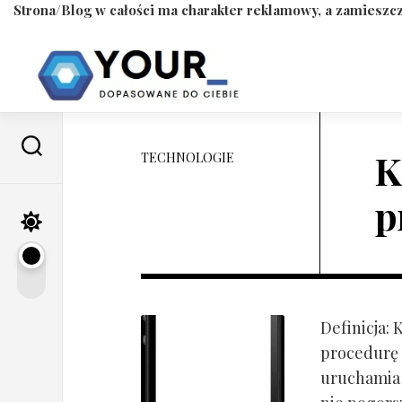
Strona/Blog w całości ma charakter reklamowy, a zamieszcz
Skip
to
content
K
TECHNOLOGIE
p
Definicja:
procedurę 
uruchamia s