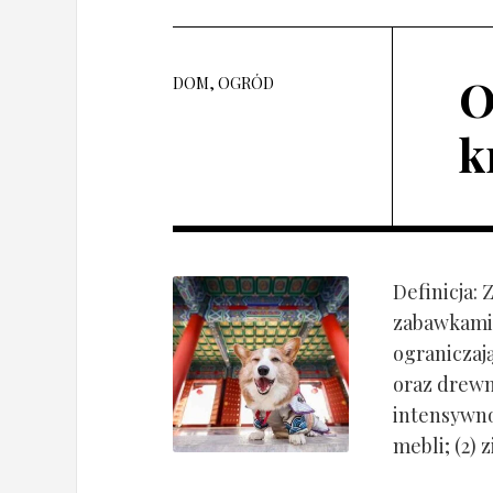
O
DOM, OGRÓD
k
Definicja:
zabawkami 
ograniczaj
oraz drewn
intensywnoś
mebli; (2) 