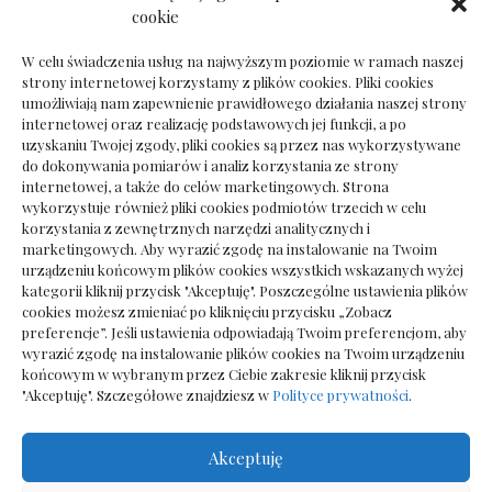
Dokumenty do odbioru przy zmianie biura
cookie
rachunkowego
W celu świadczenia usług na najwyższym poziomie w ramach naszej
strony internetowej korzystamy z plików cookies. Pliki cookies
umożliwiają nam zapewnienie prawidłowego działania naszej strony
internetowej oraz realizację podstawowych jej funkcji, a po
Deska podłogowa do salonu: jak wybrać bez
uzyskaniu Twojej zgody, pliki cookies są przez nas wykorzystywane
pośpiechu
do dokonywania pomiarów i analiz korzystania ze strony
internetowej, a także do celów marketingowych. Strona
wykorzystuje również pliki cookies podmiotów trzecich w celu
korzystania z zewnętrznych narzędzi analitycznych i
marketingowych. Aby wyrazić zgodę na instalowanie na Twoim
urządzeniu końcowym plików cookies wszystkich wskazanych wyżej
kategorii kliknij przycisk "Akceptuję". Poszczególne ustawienia plików
cookies możesz zmieniać po kliknięciu przycisku „Zobacz
preferencje”. Jeśli ustawienia odpowiadają Twoim preferencjom, aby
wyrazić zgodę na instalowanie plików cookies na Twoim urządzeniu
końcowym w wybranym przez Ciebie zakresie kliknij przycisk
"Akceptuję". Szczegółowe znajdziesz w
Polityce prywatności
.
Akceptuję
Wszelkie prawa zastrzezone