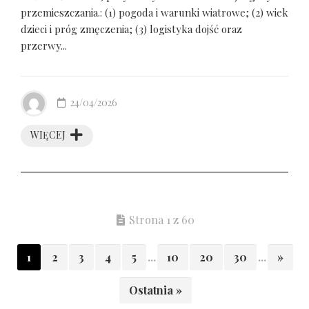
przemieszczania.: (1) pogoda i warunki wiatrowe; (2) wiek
dzieci i próg zmęczenia; (3) logistyka dojść oraz
przerwy...
24/04/2026
WIĘCEJ
Strona 1 z 60
1
2
3
4
5
...
10
20
30
...
»
Ostatnia »