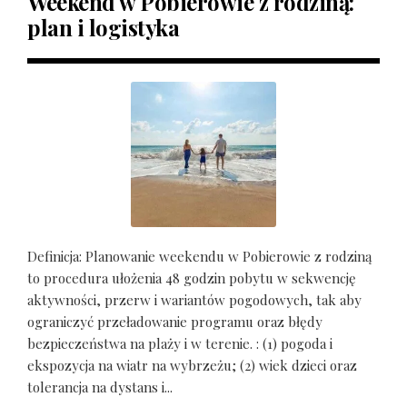
Weekend w Pobierowie z rodziną:
plan i logistyka
Definicja: Planowanie weekendu w Pobierowie z rodziną
to procedura ułożenia 48 godzin pobytu w sekwencję
aktywności, przerw i wariantów pogodowych, tak aby
ograniczyć przeładowanie programu oraz błędy
bezpieczeństwa na plaży i w terenie. : (1) pogoda i
ekspozycja na wiatr na wybrzeżu; (2) wiek dzieci oraz
tolerancja na dystans i...