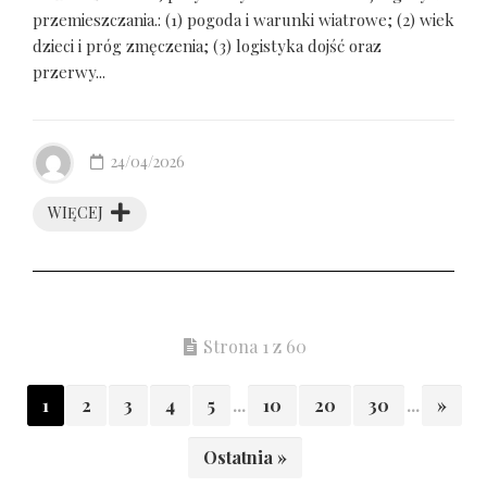
przemieszczania.: (1) pogoda i warunki wiatrowe; (2) wiek
dzieci i próg zmęczenia; (3) logistyka dojść oraz
przerwy...
24/04/2026
WIĘCEJ
Strona 1 z 60
1
2
3
4
5
...
10
20
30
...
»
Ostatnia »