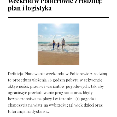
Weekend w Pobierowie z rodziną:
plan i logistyka
Definicja: Planowanie weekendu w Pobierowie z rodziną
to procedura ułożenia 48 godzin pobytu w sekwencję
aktywności, przerw i wariantów pogodowych, tak aby
ograniczyć przeładowanie programu oraz błędy
bezpieczeństwa na plaży i w terenie. : (1) pogoda i
ekspozycja na wiatr na wybrzeżu; (2) wiek dzieci oraz
tolerancja na dystans i...