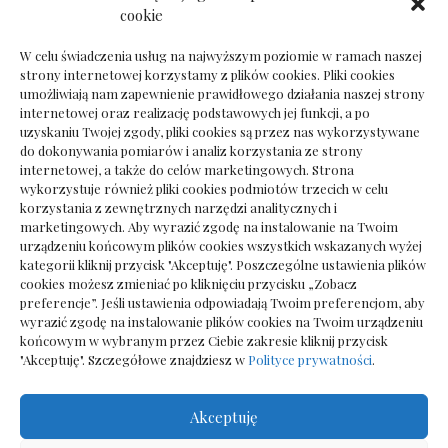
Dokumenty do odbioru przy zmianie biura
cookie
rachunkowego
W celu świadczenia usług na najwyższym poziomie w ramach naszej
strony internetowej korzystamy z plików cookies. Pliki cookies
umożliwiają nam zapewnienie prawidłowego działania naszej strony
internetowej oraz realizację podstawowych jej funkcji, a po
Deska podłogowa do salonu: jak wybrać bez
uzyskaniu Twojej zgody, pliki cookies są przez nas wykorzystywane
pośpiechu
do dokonywania pomiarów i analiz korzystania ze strony
internetowej, a także do celów marketingowych. Strona
wykorzystuje również pliki cookies podmiotów trzecich w celu
korzystania z zewnętrznych narzędzi analitycznych i
marketingowych. Aby wyrazić zgodę na instalowanie na Twoim
urządzeniu końcowym plików cookies wszystkich wskazanych wyżej
kategorii kliknij przycisk "Akceptuję". Poszczególne ustawienia plików
cookies możesz zmieniać po kliknięciu przycisku „Zobacz
preferencje”. Jeśli ustawienia odpowiadają Twoim preferencjom, aby
wyrazić zgodę na instalowanie plików cookies na Twoim urządzeniu
końcowym w wybranym przez Ciebie zakresie kliknij przycisk
"Akceptuję". Szczegółowe znajdziesz w
Polityce prywatności
.
Akceptuję
Wszelkie prawa zastrzezone