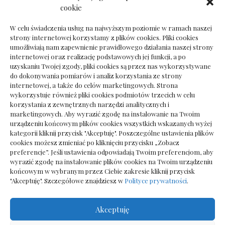
Dokumenty do odbioru przy zmianie biura
cookie
rachunkowego
W celu świadczenia usług na najwyższym poziomie w ramach naszej
strony internetowej korzystamy z plików cookies. Pliki cookies
umożliwiają nam zapewnienie prawidłowego działania naszej strony
internetowej oraz realizację podstawowych jej funkcji, a po
Deska podłogowa do salonu: jak wybrać bez
uzyskaniu Twojej zgody, pliki cookies są przez nas wykorzystywane
pośpiechu
do dokonywania pomiarów i analiz korzystania ze strony
internetowej, a także do celów marketingowych. Strona
wykorzystuje również pliki cookies podmiotów trzecich w celu
korzystania z zewnętrznych narzędzi analitycznych i
marketingowych. Aby wyrazić zgodę na instalowanie na Twoim
urządzeniu końcowym plików cookies wszystkich wskazanych wyżej
kategorii kliknij przycisk "Akceptuję". Poszczególne ustawienia plików
cookies możesz zmieniać po kliknięciu przycisku „Zobacz
preferencje”. Jeśli ustawienia odpowiadają Twoim preferencjom, aby
wyrazić zgodę na instalowanie plików cookies na Twoim urządzeniu
końcowym w wybranym przez Ciebie zakresie kliknij przycisk
"Akceptuję". Szczegółowe znajdziesz w
Polityce prywatności
.
Akceptuję
Wszelkie prawa zastrzezone