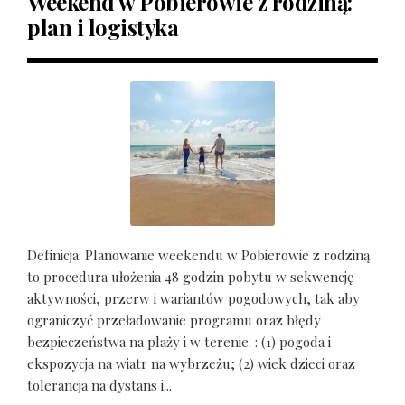
Weekend w Pobierowie z rodziną:
plan i logistyka
Definicja: Planowanie weekendu w Pobierowie z rodziną
to procedura ułożenia 48 godzin pobytu w sekwencję
aktywności, przerw i wariantów pogodowych, tak aby
ograniczyć przeładowanie programu oraz błędy
bezpieczeństwa na plaży i w terenie. : (1) pogoda i
ekspozycja na wiatr na wybrzeżu; (2) wiek dzieci oraz
tolerancja na dystans i...