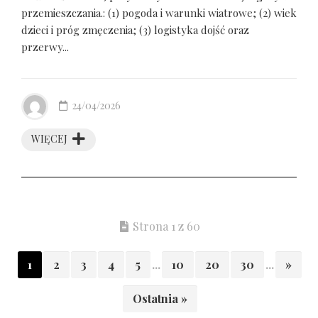
przemieszczania.: (1) pogoda i warunki wiatrowe; (2) wiek
dzieci i próg zmęczenia; (3) logistyka dojść oraz
przerwy...
24/04/2026
WIĘCEJ
Strona 1 z 60
1
2
3
4
5
...
10
20
30
...
»
Ostatnia »