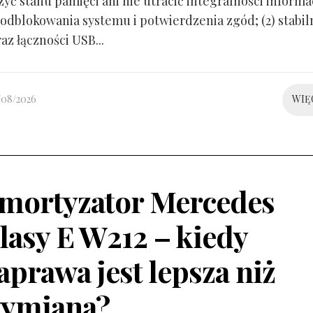
yć stanu pamięci ani nie utracić integralności informacj
odblokowania systemu i potwierdzenia zgód; (2) stabil
raz łączności USB...
/08/2026
WIĘ
mortyzator Mercedes
lasy E W212 – kiedy
aprawa jest lepsza niż
ymiana?