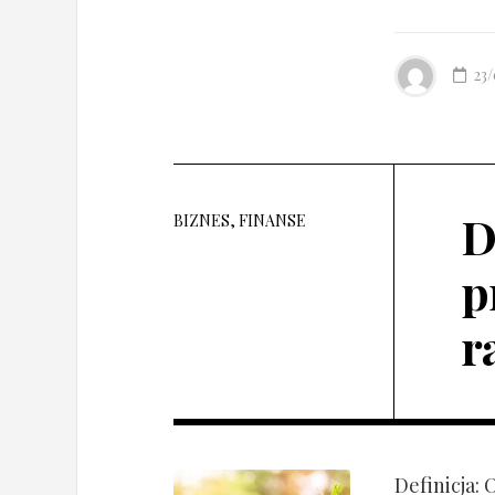
23
D
BIZNES, FINANSE
p
r
Definicja: