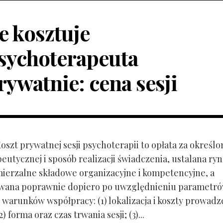
le kosztuje
sychoterapeuta
rywatnie: cena sesji
Koszt prywatnej sesji psychoterapii to opłata za określo
peutycznej i sposób realizacji świadczenia, ustalana r
mierzalne składowe organizacyjne i kompetencyjne, a
owana poprawnie dopiero po uwzględnieniu parametr
 warunków współpracy: (1) lokalizacja i koszty prowadz
) forma oraz czas trwania sesji; (3)...