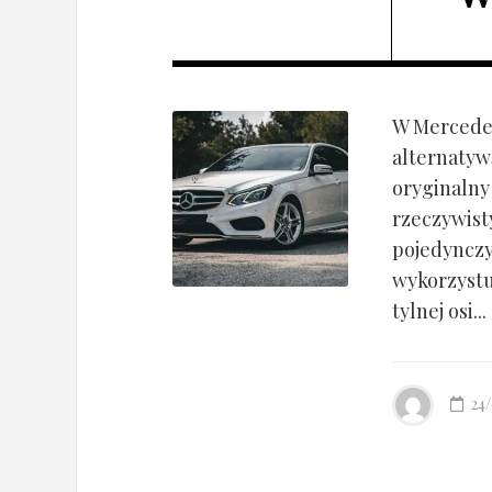
W Mercedes
alternatyw
oryginalny
rzeczywist
pojedynczy
wykorzyst
tylnej osi...
24