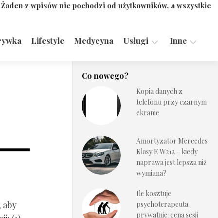
. Żaden z wpisów nie pochodzi od użytkowników, a wszystkie
rywka
Lifestyle
Medycyna
Usługi
Inne
Motoryzacja,
Turystyka,
Co nowego?
Transport
Sport
Kopia danych z
Technologie
telefonu przy czarnym
ekranie
Amortyzator Mercedes
Klasy E W212 – kiedy
naprawa jest lepsza niż
wymiana?
Ile kosztuje
, aby
psychoterapeuta
prywatnie: cena sesji