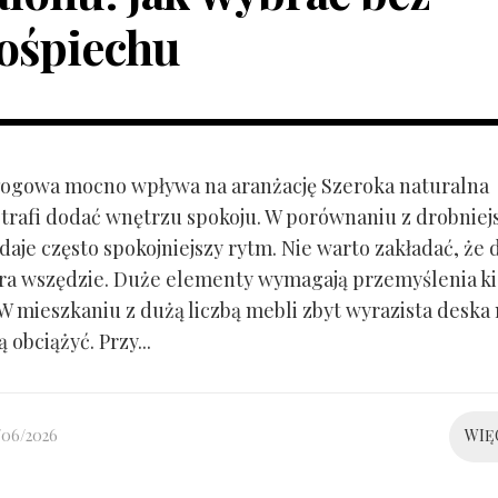
ośpiechu
ogowa mocno wpływa na aranżację Szeroka naturalna
trafi dodać wnętrzu spokoju. W porównaniu z drobnie
aje często spokojniejszy rytm. Nie warto zakładać, że 
ra wszędzie. Duże elementy wymagają przemyślenia k
 W mieszkaniu z dużą liczbą mebli zbyt wyrazista deska
 obciążyć. Przy...
/06/2026
WIĘ