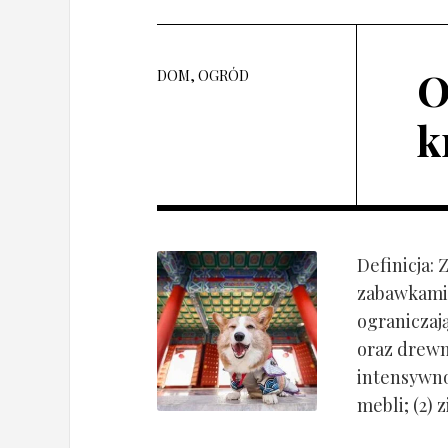
O
DOM, OGRÓD
k
Definicja:
zabawkami 
ograniczaj
oraz drewn
intensywnoś
mebli; (2) 