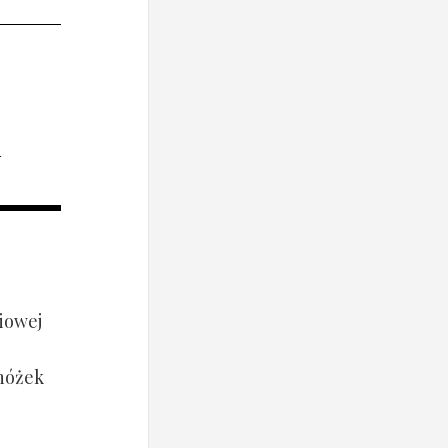
i
iowej
 nóżek