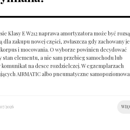
ie Klasy E W212 naprawa amortyzatora może być rozs
ą dla zakupu nowej części, zwłaszcza gdy zachowany je
 korpus i mocowania. O wyborze powinien decydować
y stan elementu, a nie sam przebieg samochodu lub
 komunikat na desce rozdzielczej. W egzemplarzach
ujących AIRMATIC albo pneumatyczne samopoziomowa
/07/2026
WIĘ