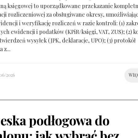
ną księgowej to uporządkowane przekazanie kompletn
ji rozliczeniowej za obsługiwane okresy, umożliwiają
idencji i weryfikację rozliczeń w razie kontroli: (1) zakr
ch ewidencji i podatków (KPiR/księgi, VAT, ZUS); (2) 
twierdzeń wysyłek (JPK, deklaracje, UPO); (3) protokół
 z...
/06/2026
WIĘ
eska podłogowa do
alonu: jak wybrać bez