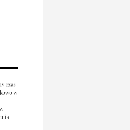
ny czas
ynkowo w
ów
enia