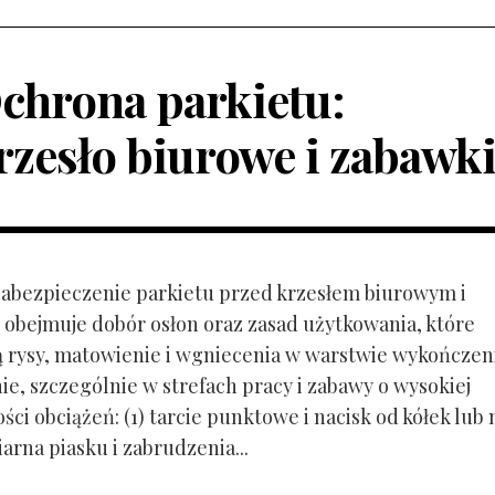
chrona parkietu:
rzesło biurowe i zabawk
 Zabezpieczenie parkietu przed krzesłem biurowym i
obejmuje dobór osłon oraz zasad użytkowania, które
ą rysy, matowienie i wgniecenia w warstwie wykończen
ie, szczególnie w strefach pracy i zabawy o wysokiej
ci obciążeń: (1) tarcie punktowe i nacisk od kółek lub
ziarna piasku i zabrudzenia...