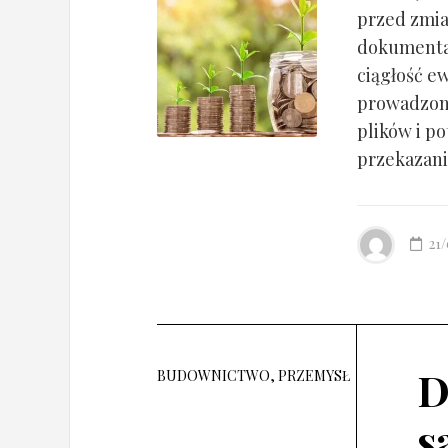
przed zmia
dokumentac
ciągłość ew
prowadzony
plików i po
przekazania
21
D
BUDOWNICTWO, PRZEMYSŁ
s