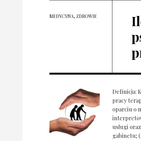
I
MEDYCYNA, ZDROWIE
p
p
Definicja: 
pracy tera
oparciu o 
interpret
usługi oraz
gabinetu; (2