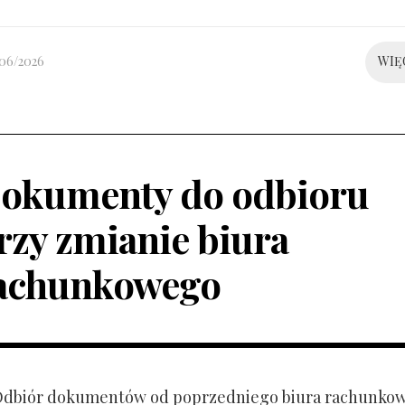
/06/2026
WIĘ
okumenty do odbioru
rzy zmianie biura
achunkowego
 Odbiór dokumentów od poprzedniego biura rachunko