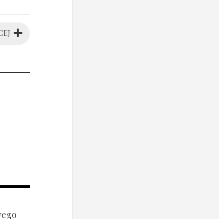
CEJ
wego