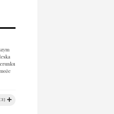
jszym
deska
ierunku
 może
CEJ