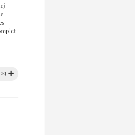
ej
ce
es
komplet
CEJ