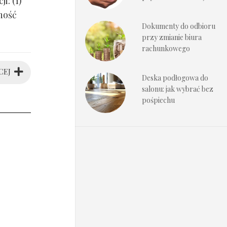
i: (1)
ność
Dokumenty do odbioru
przy zmianie biura
rachunkowego
CEJ
Deska podłogowa do
salonu: jak wybrać bez
pośpiechu