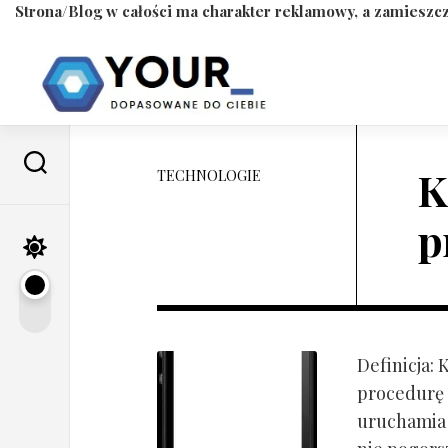
Strona/Blog w całości ma charakter reklamowy, a zamieszcz
Skip
to
content
K
TECHNOLOGIE
p
Definicja:
procedurę 
uruchamia s