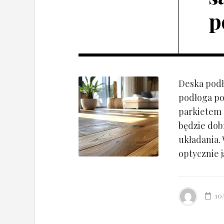
p
Deska podł
podłoga po
parkietem d
będzie dob
układania.
optycznie ją
10