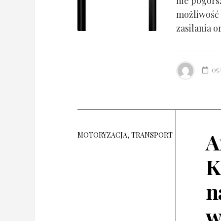
nie pogorsz
możliwość 
zasilania o
05
A
MOTORYZACJA, TRANSPORT
K
n
w