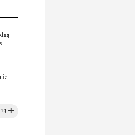
ądną
st
nie
CEJ