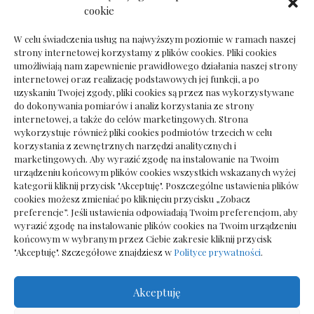
Dokumenty do odbioru przy zmianie biura
cookie
rachunkowego
W celu świadczenia usług na najwyższym poziomie w ramach naszej
strony internetowej korzystamy z plików cookies. Pliki cookies
umożliwiają nam zapewnienie prawidłowego działania naszej strony
internetowej oraz realizację podstawowych jej funkcji, a po
Deska podłogowa do salonu: jak wybrać bez
uzyskaniu Twojej zgody, pliki cookies są przez nas wykorzystywane
pośpiechu
do dokonywania pomiarów i analiz korzystania ze strony
internetowej, a także do celów marketingowych. Strona
wykorzystuje również pliki cookies podmiotów trzecich w celu
korzystania z zewnętrznych narzędzi analitycznych i
marketingowych. Aby wyrazić zgodę na instalowanie na Twoim
urządzeniu końcowym plików cookies wszystkich wskazanych wyżej
kategorii kliknij przycisk "Akceptuję". Poszczególne ustawienia plików
cookies możesz zmieniać po kliknięciu przycisku „Zobacz
preferencje”. Jeśli ustawienia odpowiadają Twoim preferencjom, aby
wyrazić zgodę na instalowanie plików cookies na Twoim urządzeniu
końcowym w wybranym przez Ciebie zakresie kliknij przycisk
"Akceptuję". Szczegółowe znajdziesz w
Polityce prywatności
.
Akceptuję
Wszelkie prawa zastrzezone