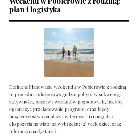
Weekend w Pobierowie z rodziną:
plan i logistyka
Definicja: Planowanie weekendu w Pobierowie z rodziną
to procedura ułożenia 48 godzin pobytu w sekwencję
aktywności, przerw i wariantów pogodowych, tak aby
ograniczyć przeładowanie programu oraz błędy
bezpieczeństwa na plaży i w terenie. : (1) pogoda i
ekspozycja na wiatr na wybrzeżu; (2) wiek dzieci oraz
tolerancja na dystans i...