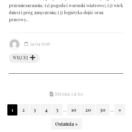
przemieszczania.: (1) pogoda i warunki wiatrowe; (2) wiek
dzieci i próg zmęczenia; (3) logistyka dojść oraz
przerwy...
24/04/2026
WIĘCEJ
Strona 1 z 60
1
2
3
4
5
...
10
20
30
...
»
Ostatnia »