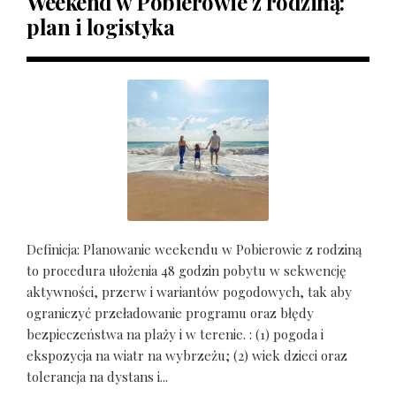
Weekend w Pobierowie z rodziną:
plan i logistyka
Definicja: Planowanie weekendu w Pobierowie z rodziną
to procedura ułożenia 48 godzin pobytu w sekwencję
aktywności, przerw i wariantów pogodowych, tak aby
ograniczyć przeładowanie programu oraz błędy
bezpieczeństwa na plaży i w terenie. : (1) pogoda i
ekspozycja na wiatr na wybrzeżu; (2) wiek dzieci oraz
tolerancja na dystans i...