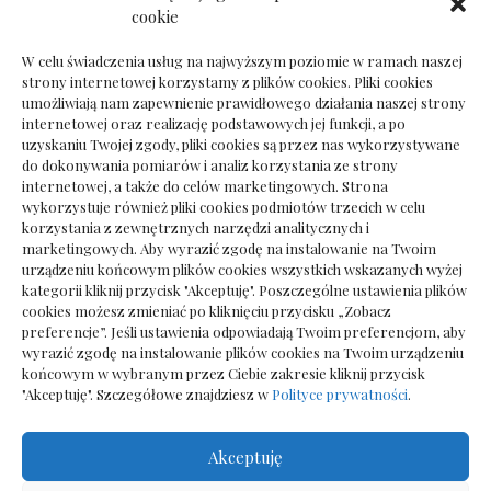
Dokumenty do odbioru przy zmianie biura
cookie
rachunkowego
W celu świadczenia usług na najwyższym poziomie w ramach naszej
strony internetowej korzystamy z plików cookies. Pliki cookies
umożliwiają nam zapewnienie prawidłowego działania naszej strony
internetowej oraz realizację podstawowych jej funkcji, a po
Deska podłogowa do salonu: jak wybrać bez
uzyskaniu Twojej zgody, pliki cookies są przez nas wykorzystywane
pośpiechu
do dokonywania pomiarów i analiz korzystania ze strony
internetowej, a także do celów marketingowych. Strona
wykorzystuje również pliki cookies podmiotów trzecich w celu
korzystania z zewnętrznych narzędzi analitycznych i
marketingowych. Aby wyrazić zgodę na instalowanie na Twoim
urządzeniu końcowym plików cookies wszystkich wskazanych wyżej
kategorii kliknij przycisk "Akceptuję". Poszczególne ustawienia plików
cookies możesz zmieniać po kliknięciu przycisku „Zobacz
preferencje”. Jeśli ustawienia odpowiadają Twoim preferencjom, aby
wyrazić zgodę na instalowanie plików cookies na Twoim urządzeniu
końcowym w wybranym przez Ciebie zakresie kliknij przycisk
"Akceptuję". Szczegółowe znajdziesz w
Polityce prywatności
.
Akceptuję
Wszelkie prawa zastrzezone