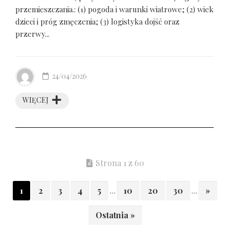
przemieszczania.: (1) pogoda i warunki wiatrowe; (2) wiek
dzieci i próg zmęczenia; (3) logistyka dojść oraz
przerwy...
24/04/2026
WIĘCEJ
Strona 1 z 60
1
2
3
4
5
...
10
20
30
...
»
Ostatnia »