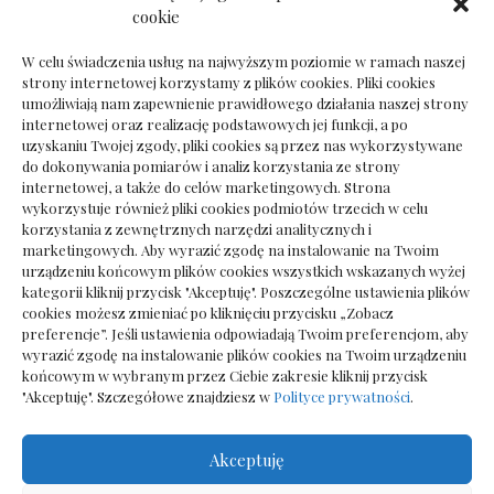
Dokumenty do odbioru przy zmianie biura
cookie
rachunkowego
W celu świadczenia usług na najwyższym poziomie w ramach naszej
strony internetowej korzystamy z plików cookies. Pliki cookies
umożliwiają nam zapewnienie prawidłowego działania naszej strony
internetowej oraz realizację podstawowych jej funkcji, a po
Deska podłogowa do salonu: jak wybrać bez
uzyskaniu Twojej zgody, pliki cookies są przez nas wykorzystywane
pośpiechu
do dokonywania pomiarów i analiz korzystania ze strony
internetowej, a także do celów marketingowych. Strona
wykorzystuje również pliki cookies podmiotów trzecich w celu
korzystania z zewnętrznych narzędzi analitycznych i
marketingowych. Aby wyrazić zgodę na instalowanie na Twoim
urządzeniu końcowym plików cookies wszystkich wskazanych wyżej
kategorii kliknij przycisk "Akceptuję". Poszczególne ustawienia plików
cookies możesz zmieniać po kliknięciu przycisku „Zobacz
preferencje”. Jeśli ustawienia odpowiadają Twoim preferencjom, aby
wyrazić zgodę na instalowanie plików cookies na Twoim urządzeniu
końcowym w wybranym przez Ciebie zakresie kliknij przycisk
"Akceptuję". Szczegółowe znajdziesz w
Polityce prywatności
.
Akceptuję
Wszelkie prawa zastrzezone