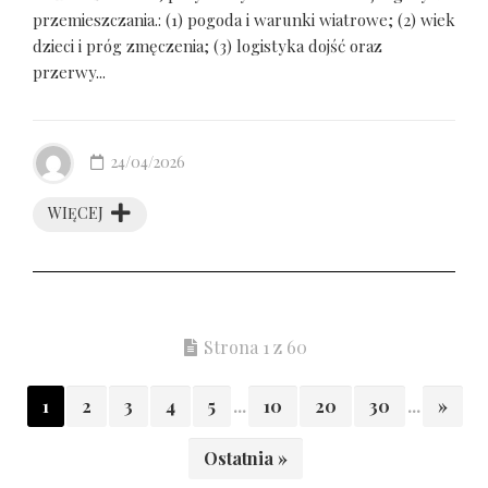
przemieszczania.: (1) pogoda i warunki wiatrowe; (2) wiek
dzieci i próg zmęczenia; (3) logistyka dojść oraz
przerwy...
24/04/2026
WIĘCEJ
Strona 1 z 60
1
2
3
4
5
...
10
20
30
...
»
Ostatnia »