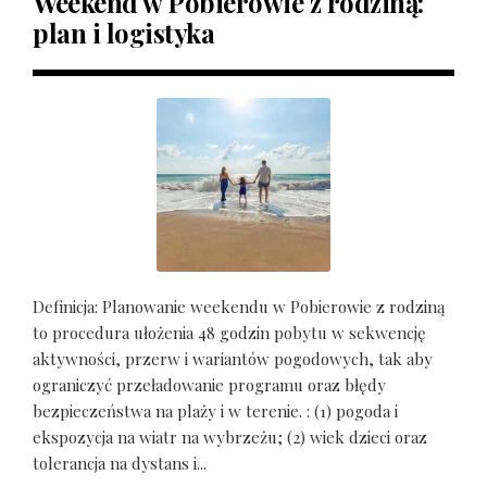
Weekend w Pobierowie z rodziną:
plan i logistyka
Definicja: Planowanie weekendu w Pobierowie z rodziną
to procedura ułożenia 48 godzin pobytu w sekwencję
aktywności, przerw i wariantów pogodowych, tak aby
ograniczyć przeładowanie programu oraz błędy
bezpieczeństwa na plaży i w terenie. : (1) pogoda i
ekspozycja na wiatr na wybrzeżu; (2) wiek dzieci oraz
tolerancja na dystans i...