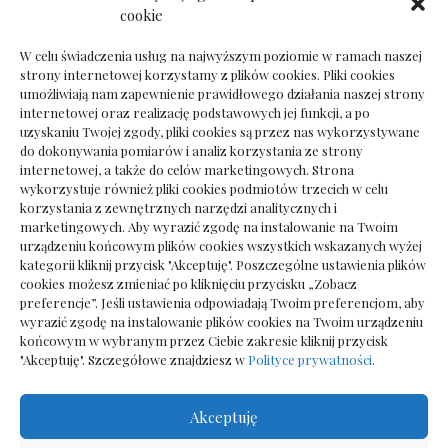
Dokumenty do odbioru przy zmianie biura
cookie
rachunkowego
W celu świadczenia usług na najwyższym poziomie w ramach naszej
strony internetowej korzystamy z plików cookies. Pliki cookies
umożliwiają nam zapewnienie prawidłowego działania naszej strony
internetowej oraz realizację podstawowych jej funkcji, a po
Deska podłogowa do salonu: jak wybrać bez
uzyskaniu Twojej zgody, pliki cookies są przez nas wykorzystywane
pośpiechu
do dokonywania pomiarów i analiz korzystania ze strony
internetowej, a także do celów marketingowych. Strona
wykorzystuje również pliki cookies podmiotów trzecich w celu
korzystania z zewnętrznych narzędzi analitycznych i
marketingowych. Aby wyrazić zgodę na instalowanie na Twoim
urządzeniu końcowym plików cookies wszystkich wskazanych wyżej
kategorii kliknij przycisk "Akceptuję". Poszczególne ustawienia plików
cookies możesz zmieniać po kliknięciu przycisku „Zobacz
preferencje”. Jeśli ustawienia odpowiadają Twoim preferencjom, aby
wyrazić zgodę na instalowanie plików cookies na Twoim urządzeniu
końcowym w wybranym przez Ciebie zakresie kliknij przycisk
"Akceptuję". Szczegółowe znajdziesz w
Polityce prywatności
.
Akceptuję
Wszelkie prawa zastrzezone