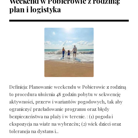
Weekend w Pobierowie z rodziną:
plan i logistyka
Definicja: Planowanie weekendu w Pobierowie z rodziną
to procedura ułożenia 48 godzin pobytu w sekwencję
aktywności, przerw i wariantów pogodowych, tak aby
ograniczyć przeładowanie programu oraz błędy
bezpieczeństwa na plaży i w terenie. : (1) pogoda i
ekspozycja na wiatr na wybrzeżu; (2) wiek dzieci oraz
tolerancja na dystans i...