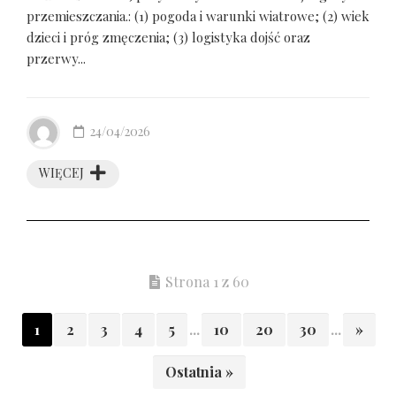
przemieszczania.: (1) pogoda i warunki wiatrowe; (2) wiek
dzieci i próg zmęczenia; (3) logistyka dojść oraz
przerwy...
24/04/2026
WIĘCEJ
Strona 1 z 60
1
2
3
4
5
...
10
20
30
...
»
Ostatnia »