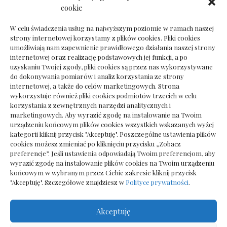
Dokumenty do odbioru przy zmianie biura
cookie
rachunkowego
W celu świadczenia usług na najwyższym poziomie w ramach naszej
strony internetowej korzystamy z plików cookies. Pliki cookies
umożliwiają nam zapewnienie prawidłowego działania naszej strony
internetowej oraz realizację podstawowych jej funkcji, a po
Deska podłogowa do salonu: jak wybrać bez
uzyskaniu Twojej zgody, pliki cookies są przez nas wykorzystywane
pośpiechu
do dokonywania pomiarów i analiz korzystania ze strony
internetowej, a także do celów marketingowych. Strona
wykorzystuje również pliki cookies podmiotów trzecich w celu
korzystania z zewnętrznych narzędzi analitycznych i
marketingowych. Aby wyrazić zgodę na instalowanie na Twoim
urządzeniu końcowym plików cookies wszystkich wskazanych wyżej
kategorii kliknij przycisk "Akceptuję". Poszczególne ustawienia plików
cookies możesz zmieniać po kliknięciu przycisku „Zobacz
preferencje”. Jeśli ustawienia odpowiadają Twoim preferencjom, aby
wyrazić zgodę na instalowanie plików cookies na Twoim urządzeniu
końcowym w wybranym przez Ciebie zakresie kliknij przycisk
"Akceptuję". Szczegółowe znajdziesz w
Polityce prywatności
.
Akceptuję
Wszelkie prawa zastrzezone