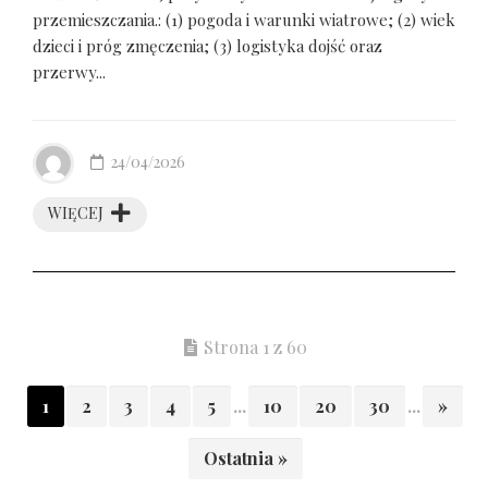
przemieszczania.: (1) pogoda i warunki wiatrowe; (2) wiek
dzieci i próg zmęczenia; (3) logistyka dojść oraz
przerwy...
24/04/2026
WIĘCEJ
Strona 1 z 60
1
2
3
4
5
...
10
20
30
...
»
Ostatnia »