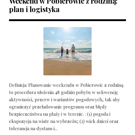
Weekend w Pobierowie z rodziną:
plan i logistyka
Definicja: Planowanie weekendu w Pobierowie z rodziną
to procedura ułożenia 48 godzin pobytu w sekwencję
aktywności, przerw i wariantów pogodowych, tak aby
ograniczyć przeładowanie programu oraz błędy
bezpieczeństwa na plaży i w terenie. : (1) pogoda i
ekspozycja na wiatr na wybrzeżu; (2) wiek dzieci oraz
tolerancja na dystans i...