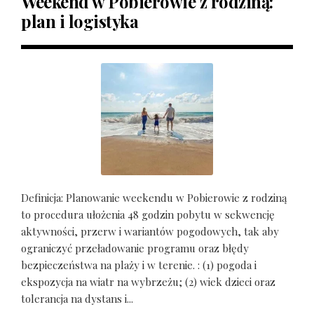
Weekend w Pobierowie z rodziną:
plan i logistyka
Definicja: Planowanie weekendu w Pobierowie z rodziną
to procedura ułożenia 48 godzin pobytu w sekwencję
aktywności, przerw i wariantów pogodowych, tak aby
ograniczyć przeładowanie programu oraz błędy
bezpieczeństwa na plaży i w terenie. : (1) pogoda i
ekspozycja na wiatr na wybrzeżu; (2) wiek dzieci oraz
tolerancja na dystans i...