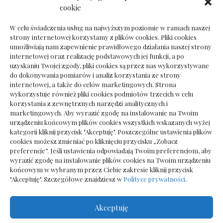
Dokumenty do odbioru przy zmianie biura
cookie
rachunkowego
W celu świadczenia usług na najwyższym poziomie w ramach naszej
strony internetowej korzystamy z plików cookies. Pliki cookies
umożliwiają nam zapewnienie prawidłowego działania naszej strony
internetowej oraz realizację podstawowych jej funkcji, a po
Deska podłogowa do salonu: jak wybrać bez
uzyskaniu Twojej zgody, pliki cookies są przez nas wykorzystywane
pośpiechu
do dokonywania pomiarów i analiz korzystania ze strony
internetowej, a także do celów marketingowych. Strona
wykorzystuje również pliki cookies podmiotów trzecich w celu
korzystania z zewnętrznych narzędzi analitycznych i
marketingowych. Aby wyrazić zgodę na instalowanie na Twoim
urządzeniu końcowym plików cookies wszystkich wskazanych wyżej
kategorii kliknij przycisk "Akceptuję". Poszczególne ustawienia plików
cookies możesz zmieniać po kliknięciu przycisku „Zobacz
preferencje”. Jeśli ustawienia odpowiadają Twoim preferencjom, aby
wyrazić zgodę na instalowanie plików cookies na Twoim urządzeniu
końcowym w wybranym przez Ciebie zakresie kliknij przycisk
"Akceptuję". Szczegółowe znajdziesz w
Polityce prywatności
.
Akceptuję
Wszelkie prawa zastrzezone