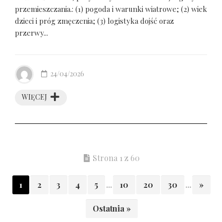
przemieszczania.: (1) pogoda i warunki wiatrowe; (2) wiek
dzieci i próg zmęczenia; (3) logistyka dojść oraz
przerwy...
24/04/2026
WIĘCEJ
Strona 1 z 60
1
2
3
4
5
...
10
20
30
...
»
Ostatnia »