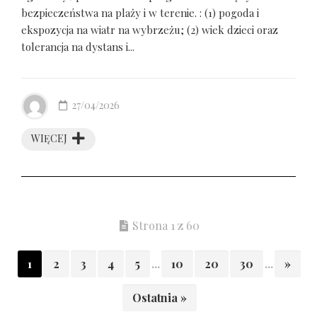
bezpieczeństwa na plaży i w terenie. : (1) pogoda i
ekspozycja na wiatr na wybrzeżu; (2) wiek dzieci oraz
tolerancja na dystans i...
27/04/2026
WIĘCEJ
Strona 1 z 60
1
2
3
4
5
...
10
20
30
...
»
Ostatnia »