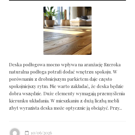
Deska podłogowa mocno wpływa na aranżację Szeroka
naturalna podłoga potrafi dodać wnętrzu spokoju. W
porównaniu z drobniejszym parkietem daje często
spokojniejszy rytm. Nie warto zakładać, że deska będzie
dobra wszędzie. Duże elementy wymagają przemyślenia
kierunku układania. W mieszkaniu z dużą liczbą mebli
zbyt wyrazista deska może optycznie ją obciążyć. Przy...
10/06/2026