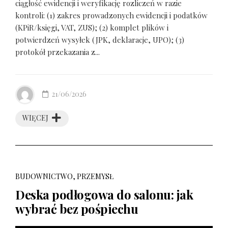
ciągłość ewidencji i weryfikację rozliczeń w razie
kontroli: (1) zakres prowadzonych ewidencji i podatków
(KPiR/księgi, VAT, ZUS); (2) komplet plików i
potwierdzeń wysyłek (JPK, deklaracje, UPO); (3)
protokół przekazania z...
21/06/2026
WIĘCEJ
BUDOWNICTWO, PRZEMYSŁ
Deska podłogowa do salonu: jak
wybrać bez pośpiechu