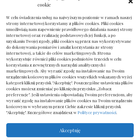
Ile kosztuje psychoterapeuta prywatnie: cena
cookie
sesji
W celu świadczenia usług na najwyższym poziomie w ramach naszej
strony internetowej korzystamy z plików cookies. Pliki cookies
umożliwiają nam zapewnienie prawidłowego działania naszej strony
internetowej oraz realizację podstawowych jej funkcji, a po
Dokumenty do odbioru przy zmianie biura
uzyskaniu Twojej zgody, pliki cookies są przez nas wykorzystywane
rachunkowego
do dokonywania pomiarów i analiz korzystania ze strony
internetowej, a także do celów marketingowych. Strona
wykorzystuje również pliki cookies podmiotów trzecich w celu
korzystania z zewnętrznych narzędzi analitycznych i
marketingowych. Aby wyrazić zgodę na instalowanie na Twoim
urządzeniu końcowym plików cookies wszystkich wskazanych wyżej
kategorii kliknij przycisk "Akceptuję". Poszczególne ustawienia plików
cookies możesz zmieniać po kliknięciu przycisku „Zobacz
preferencje”. Jeśli ustawienia odpowiadają Twoim preferencjom, aby
wyrazić zgodę na instalowanie plików cookies na Twoim urządzeniu
końcowym w wybranym przez Ciebie zakresie kliknij przycisk
"Akceptuję". Szczegółowe znajdziesz w
Polityce prywatności
.
Akceptuję
Wszelkie prawa zastrzezone