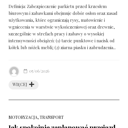
Definicja: Zabezpieczenie parkietu przed krzesłem
biurowym i zabawkami obejmuje dobór osłon oraz zasad
użytkowania, które ograniczają rysy, matowienie i
wgniecenia w warstwie wykończeniowej oraz drewnie,
szczególnie w strefach pracy i zabawy o wysokiej
intensywności obciążeń: (1) tarcie punktowe i nacisk od
kółek lub nóżek mebli; (2) ziarna piasku i zabrudzenia...
05/06/2026
WIĘCEJ
MOTORYZACJA, TRANSPORT
Jak spokojnie zaplanować przejazd