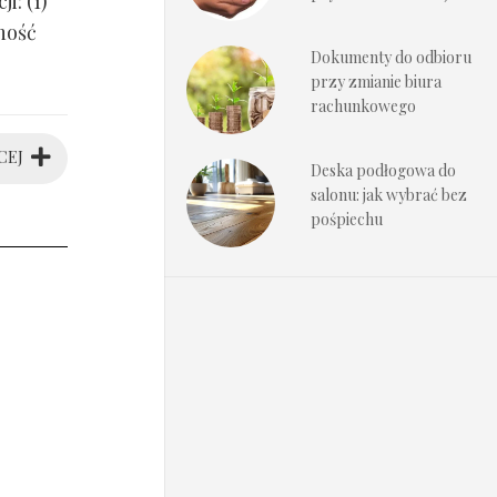
i: (1)
ność
Dokumenty do odbioru
przy zmianie biura
rachunkowego
CEJ
Deska podłogowa do
salonu: jak wybrać bez
pośpiechu