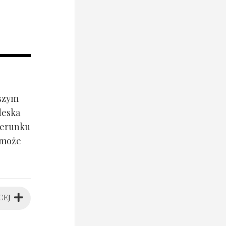
jszym
deska
ierunku
 może
CEJ