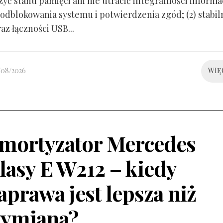
yć stanu pamięci ani nie utracić integralności informacj
odblokowania systemu i potwierdzenia zgód; (2) stabil
raz łączności USB...
/08/2026
WIĘ
mortyzator Mercedes
lasy E W212 – kiedy
aprawa jest lepsza niż
ymiana?