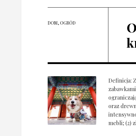
O
DOM, OGRÓD
k
Definicja:
zabawkami 
ograniczaj
oraz drewn
intensywnoś
mebli; (2) 