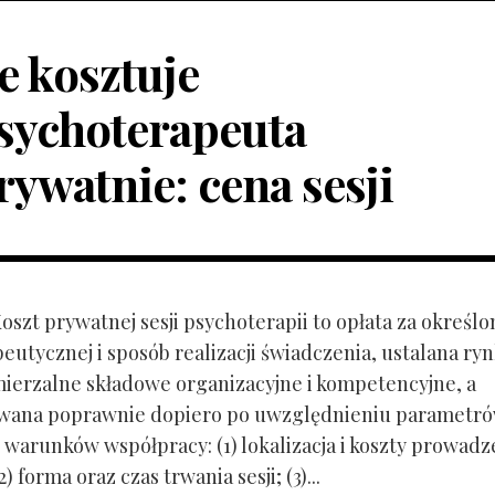
le kosztuje
sychoterapeuta
rywatnie: cena sesji
Koszt prywatnej sesji psychoterapii to opłata za określo
peutycznej i sposób realizacji świadczenia, ustalana r
mierzalne składowe organizacyjne i kompetencyjne, a
owana poprawnie dopiero po uwzględnieniu parametr
 warunków współpracy: (1) lokalizacja i koszty prowadz
) forma oraz czas trwania sesji; (3)...