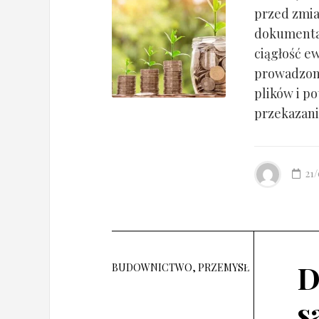
przed zmia
dokumentac
ciągłość ew
prowadzony
plików i po
przekazania
21
D
BUDOWNICTWO, PRZEMYSŁ
s