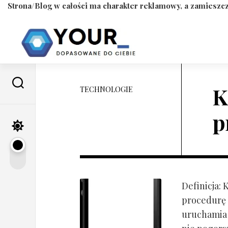
Strona/Blog w całości ma charakter reklamowy, a zamieszcz
Skip
to
content
K
TECHNOLOGIE
p
Definicja:
procedurę 
uruchamia s