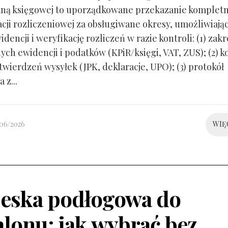
ną księgowej to uporządkowane przekazanie kompletn
ji rozliczeniowej za obsługiwane okresy, umożliwiają
idencji i weryfikację rozliczeń w razie kontroli: (1) zakr
ch ewidencji i podatków (KPiR/księgi, VAT, ZUS); (2) 
twierdzeń wysyłek (JPK, deklaracje, UPO); (3) protokół
 z...
/06/2026
WIĘ
eska podłogowa do
alonu: jak wybrać bez