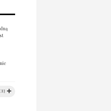
ądną
st
nie
CEJ