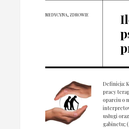
I
MEDYCYNA, ZDROWIE
p
p
Definicja: 
pracy tera
oparciu o 
interpret
usługi oraz
gabinetu; (2