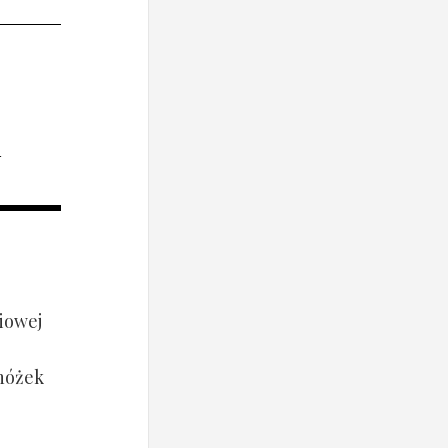
i
iowej
 nóżek