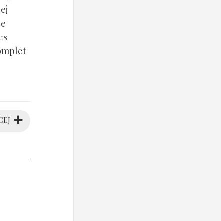
ej
ce
es
komplet
CEJ