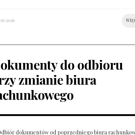
/06/2026
WIĘ
okumenty do odbioru
rzy zmianie biura
achunkowego
 Odbiór dokumentów od poprzedniego biura rachunko