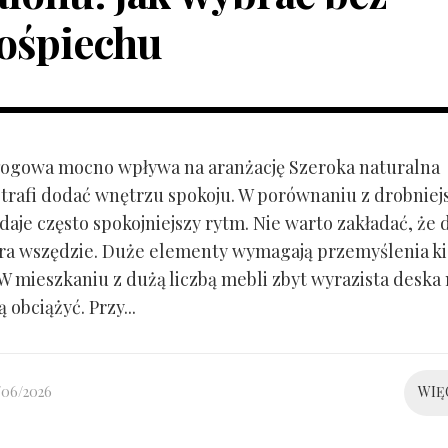
ośpiechu
ogowa mocno wpływa na aranżację Szeroka naturalna
trafi dodać wnętrzu spokoju. W porównaniu z drobnie
aje często spokojniejszy rytm. Nie warto zakładać, że 
ra wszędzie. Duże elementy wymagają przemyślenia k
 W mieszkaniu z dużą liczbą mebli zbyt wyrazista deska
 obciążyć. Przy...
/06/2026
WIĘ