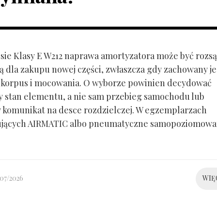
ie Klasy E W212 naprawa amortyzatora może być rozs
ą dla zakupu nowej części, zwłaszcza gdy zachowany je
 korpus i mocowania. O wyborze powinien decydować
y stan elementu, a nie sam przebieg samochodu lub
 komunikat na desce rozdzielczej. W egzemplarzach
ujących AIRMATIC albo pneumatyczne samopoziomowa
/07/2026
WIĘ