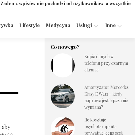
. Żaden z wpisów nie pochodzi od użytkowników, a wszystkie
rywka
Lifestyle
Medycyna
Usługi
Inne
Motoryzacja,
Turystyka,
Co nowego?
Transport
Sport
Kopia danych z
Technologie
telefonu przy czarnym
ekranie
Amortyzator Mercedes
Klasy E W212 – kiedy
naprawa jest lepsza niż
wymiana?
Ile kosztuje
, aby
psychoterapeuta
prywatnie: cena sesji