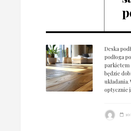
p
Deska podł
podłoga po
parkietem d
będzie dob
układania.
optycznie ją
10