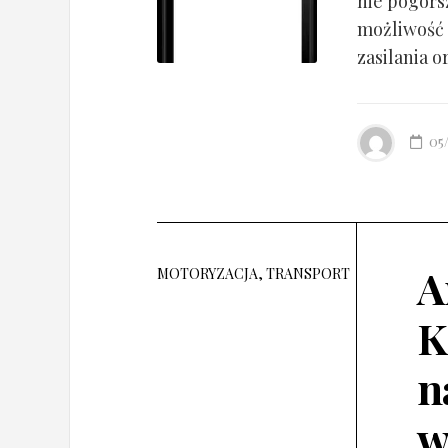
nie pogorsz
możliwość 
zasilania o
05
A
MOTORYZACJA, TRANSPORT
K
n
w