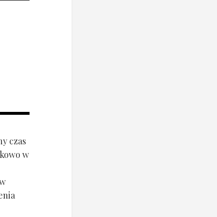
ny czas
ynkowo w
ów
enia