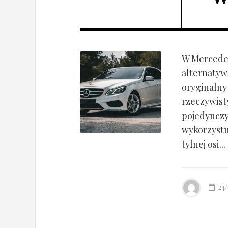
W Mercedes
alternatyw
oryginalny
rzeczywist
pojedynczy
wykorzyst
tylnej osi...
24