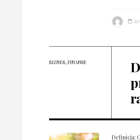
23
D
BIZNES, FINANSE
p
r
Definicja: