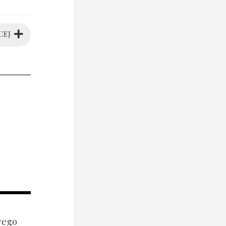
CEJ
wego