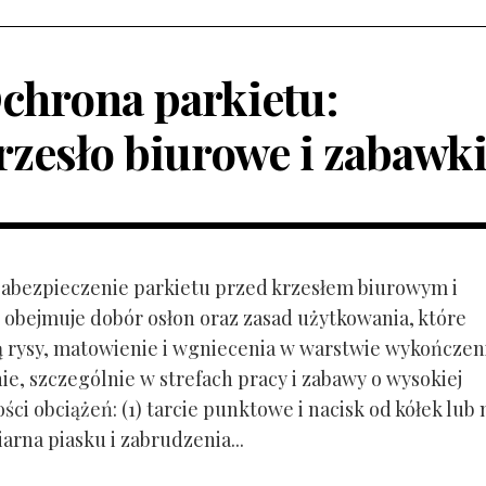
chrona parkietu:
rzesło biurowe i zabawk
 Zabezpieczenie parkietu przed krzesłem biurowym i
obejmuje dobór osłon oraz zasad użytkowania, które
ą rysy, matowienie i wgniecenia w warstwie wykończen
ie, szczególnie w strefach pracy i zabawy o wysokiej
ci obciążeń: (1) tarcie punktowe i nacisk od kółek lub
ziarna piasku i zabrudzenia...