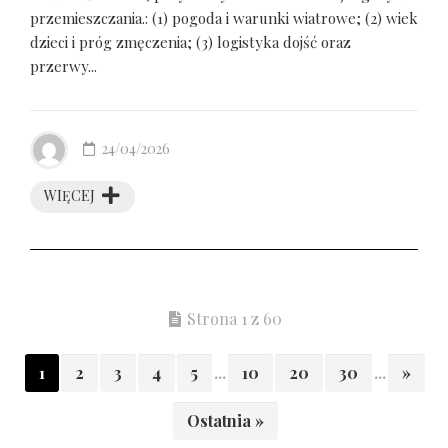
przemieszczania.: (1) pogoda i warunki wiatrowe; (2) wiek
dzieci i próg zmęczenia; (3) logistyka dojść oraz
przerwy...
24/04/2026
WIĘCEJ
Strona 1 z 60
1
2
3
4
5
...
10
20
30
...
»
Ostatnia »