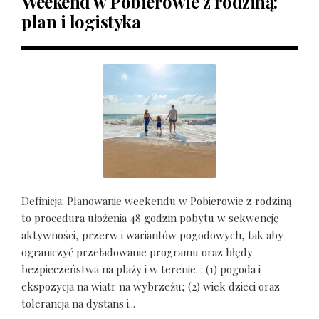
Weekend w Pobierowie z rodziną:
plan i logistyka
Definicja: Planowanie weekendu w Pobierowie z rodziną
to procedura ułożenia 48 godzin pobytu w sekwencję
aktywności, przerw i wariantów pogodowych, tak aby
ograniczyć przeładowanie programu oraz błędy
bezpieczeństwa na plaży i w terenie. : (1) pogoda i
ekspozycja na wiatr na wybrzeżu; (2) wiek dzieci oraz
tolerancja na dystans i...