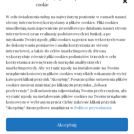
Dokumenty do odbioru przy zmianie biura
cookie
rachunkowego
W celu świadczenia usług na najwyższym poziomie w ramach naszej
strony internetowej korzystamy z plików cookies. Pliki cookies
umożliwiają nam zapewnienie prawidłowego działania naszej strony
internetowej oraz realizację podstawowych jej funkcji, a po
Deska podłogowa do salonu: jak wybrać bez
uzyskaniu Twojej zgody, pliki cookies są przez nas wykorzystywane
pośpiechu
do dokonywania pomiarów i analiz korzystania ze strony
internetowej, a także do celów marketingowych. Strona
wykorzystuje również pliki cookies podmiotów trzecich w celu
korzystania z zewnętrznych narzędzi analitycznych i
marketingowych. Aby wyrazić zgodę na instalowanie na Twoim
urządzeniu końcowym plików cookies wszystkich wskazanych wyżej
kategorii kliknij przycisk "Akceptuję". Poszczególne ustawienia plików
cookies możesz zmieniać po kliknięciu przycisku „Zobacz
preferencje”. Jeśli ustawienia odpowiadają Twoim preferencjom, aby
wyrazić zgodę na instalowanie plików cookies na Twoim urządzeniu
końcowym w wybranym przez Ciebie zakresie kliknij przycisk
"Akceptuję". Szczegółowe znajdziesz w
Polityce prywatności
.
Akceptuję
Wszelkie prawa zastrzezone