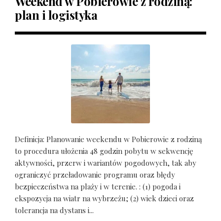
Weekend w Pobierowie z rodziną:
plan i logistyka
Definicja: Planowanie weekendu w Pobierowie z rodziną
to procedura ułożenia 48 godzin pobytu w sekwencję
aktywności, przerw i wariantów pogodowych, tak aby
ograniczyć przeładowanie programu oraz błędy
bezpieczeństwa na plaży i w terenie. : (1) pogoda i
ekspozycja na wiatr na wybrzeżu; (2) wiek dzieci oraz
tolerancja na dystans i...