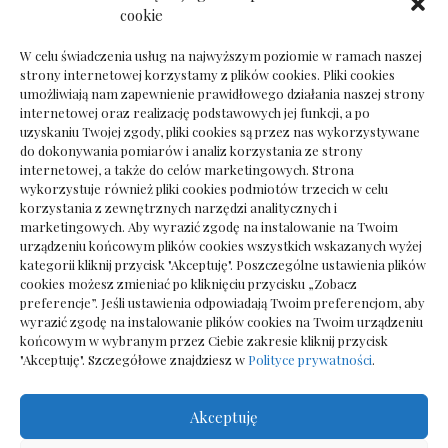
Dokumenty do odbioru przy zmianie biura
cookie
rachunkowego
W celu świadczenia usług na najwyższym poziomie w ramach naszej
strony internetowej korzystamy z plików cookies. Pliki cookies
umożliwiają nam zapewnienie prawidłowego działania naszej strony
internetowej oraz realizację podstawowych jej funkcji, a po
Deska podłogowa do salonu: jak wybrać bez
uzyskaniu Twojej zgody, pliki cookies są przez nas wykorzystywane
pośpiechu
do dokonywania pomiarów i analiz korzystania ze strony
internetowej, a także do celów marketingowych. Strona
wykorzystuje również pliki cookies podmiotów trzecich w celu
korzystania z zewnętrznych narzędzi analitycznych i
marketingowych. Aby wyrazić zgodę na instalowanie na Twoim
urządzeniu końcowym plików cookies wszystkich wskazanych wyżej
kategorii kliknij przycisk "Akceptuję". Poszczególne ustawienia plików
cookies możesz zmieniać po kliknięciu przycisku „Zobacz
preferencje”. Jeśli ustawienia odpowiadają Twoim preferencjom, aby
wyrazić zgodę na instalowanie plików cookies na Twoim urządzeniu
końcowym w wybranym przez Ciebie zakresie kliknij przycisk
"Akceptuję". Szczegółowe znajdziesz w
Polityce prywatności
.
Akceptuję
Wszelkie prawa zastrzezone