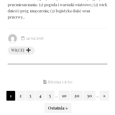
przemieszczania.: (1) pogoda i warunki wiatrowe; (2) wiek
dzieci i próg zmęczenia; (3) logistyka dojść oraz
przerwy...
24/04/2026
WIĘCEJ
Strona 1 z 60
1
2
3
4
5
...
10
20
30
...
»
Ostatnia »