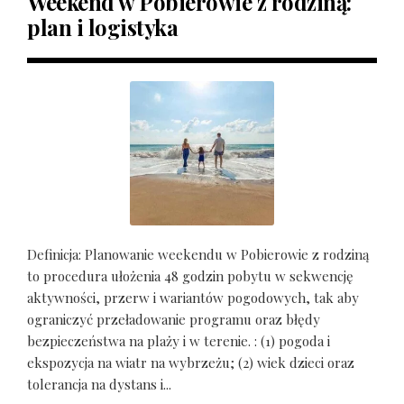
Weekend w Pobierowie z rodziną:
plan i logistyka
Definicja: Planowanie weekendu w Pobierowie z rodziną
to procedura ułożenia 48 godzin pobytu w sekwencję
aktywności, przerw i wariantów pogodowych, tak aby
ograniczyć przeładowanie programu oraz błędy
bezpieczeństwa na plaży i w terenie. : (1) pogoda i
ekspozycja na wiatr na wybrzeżu; (2) wiek dzieci oraz
tolerancja na dystans i...