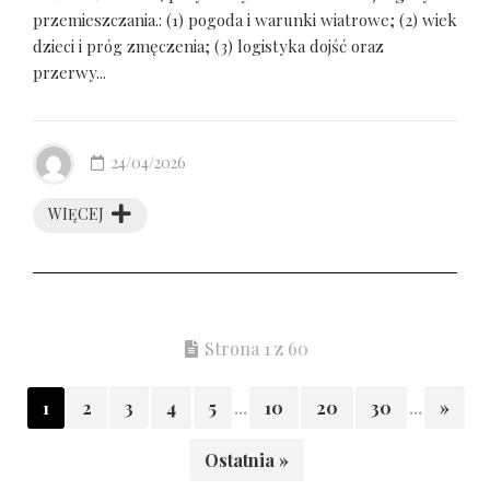
przemieszczania.: (1) pogoda i warunki wiatrowe; (2) wiek
dzieci i próg zmęczenia; (3) logistyka dojść oraz
przerwy...
24/04/2026
WIĘCEJ
Strona 1 z 60
1
2
3
4
5
...
10
20
30
...
»
Ostatnia »