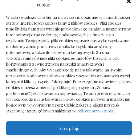
Dokumenty do odbioru przy zmianie biura
cookie
rachunkowego
W celu świadczenia usług na najwyższym poziomie w ramach naszej
strony internetowej korzystamy z plików cookies. Pliki cookies
umożliwiają nam zapewnienie prawidłowego działania naszej strony
internetowej oraz realizację podstawowych jej funkcji, a po
Deska podłogowa do salonu: jak wybrać bez
uzyskaniu Twojej zgody, pliki cookies są przez nas wykorzystywane
pośpiechu
do dokonywania pomiarów i analiz korzystania ze strony
internetowej, a także do celów marketingowych. Strona
wykorzystuje również pliki cookies podmiotów trzecich w celu
korzystania z zewnętrznych narzędzi analitycznych i
marketingowych. Aby wyrazić zgodę na instalowanie na Twoim
urządzeniu końcowym plików cookies wszystkich wskazanych wyżej
kategorii kliknij przycisk "Akceptuję". Poszczególne ustawienia plików
cookies możesz zmieniać po kliknięciu przycisku „Zobacz
preferencje”. Jeśli ustawienia odpowiadają Twoim preferencjom, aby
wyrazić zgodę na instalowanie plików cookies na Twoim urządzeniu
końcowym w wybranym przez Ciebie zakresie kliknij przycisk
"Akceptuję". Szczegółowe znajdziesz w
Polityce prywatności
.
Akceptuję
Wszelkie prawa zastrzezone