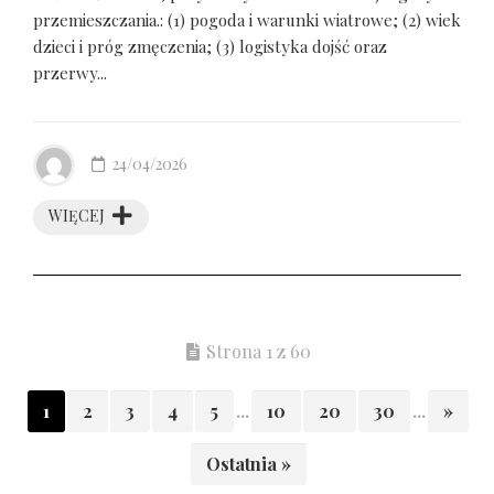
przemieszczania.: (1) pogoda i warunki wiatrowe; (2) wiek
dzieci i próg zmęczenia; (3) logistyka dojść oraz
przerwy...
24/04/2026
WIĘCEJ
Strona 1 z 60
1
2
3
4
5
...
10
20
30
...
»
Ostatnia »