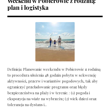
Weekend w Pobierowie z rodziną:
plan i logistyka
Definicja: Planowanie weekendu w Pobierowie z rodziną
to procedura ułożenia 48 godzin pobytu w sekwencję
aktywności, przerw i wariantów pogodowych, tak aby
ograniczyć przeładowanie programu oraz błędy
bezpieczeństwa na plaży i w terenie. : (1) pogoda i
ekspozycja na wiatr na wybrzeżu; (2) wiek dzieci oraz
tolerancja na dystans i...