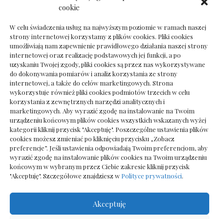
Dokumenty do odbioru przy zmianie biura
cookie
rachunkowego
W celu świadczenia usług na najwyższym poziomie w ramach naszej
strony internetowej korzystamy z plików cookies. Pliki cookies
umożliwiają nam zapewnienie prawidłowego działania naszej strony
internetowej oraz realizację podstawowych jej funkcji, a po
Deska podłogowa do salonu: jak wybrać bez
uzyskaniu Twojej zgody, pliki cookies są przez nas wykorzystywane
pośpiechu
do dokonywania pomiarów i analiz korzystania ze strony
internetowej, a także do celów marketingowych. Strona
wykorzystuje również pliki cookies podmiotów trzecich w celu
korzystania z zewnętrznych narzędzi analitycznych i
marketingowych. Aby wyrazić zgodę na instalowanie na Twoim
urządzeniu końcowym plików cookies wszystkich wskazanych wyżej
kategorii kliknij przycisk "Akceptuję". Poszczególne ustawienia plików
cookies możesz zmieniać po kliknięciu przycisku „Zobacz
preferencje”. Jeśli ustawienia odpowiadają Twoim preferencjom, aby
wyrazić zgodę na instalowanie plików cookies na Twoim urządzeniu
końcowym w wybranym przez Ciebie zakresie kliknij przycisk
"Akceptuję". Szczegółowe znajdziesz w
Polityce prywatności
.
Akceptuję
Wszelkie prawa zastrzezone