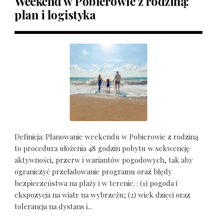
Weekend w Pobierowie z rodziną:
plan i logistyka
Definicja: Planowanie weekendu w Pobierowie z rodziną
to procedura ułożenia 48 godzin pobytu w sekwencję
aktywności, przerw i wariantów pogodowych, tak aby
ograniczyć przeładowanie programu oraz błędy
bezpieczeństwa na plaży i w terenie. : (1) pogoda i
ekspozycja na wiatr na wybrzeżu; (2) wiek dzieci oraz
tolerancja na dystans i...