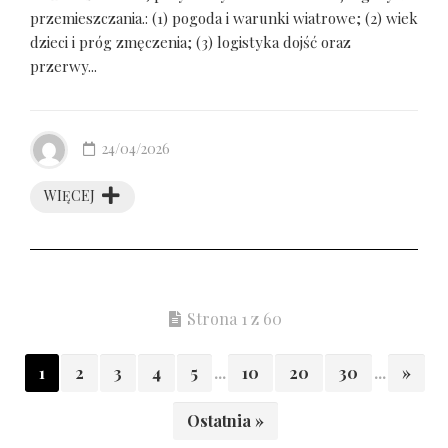
przemieszczania.: (1) pogoda i warunki wiatrowe; (2) wiek
dzieci i próg zmęczenia; (3) logistyka dojść oraz
przerwy...
24/04/2026
WIĘCEJ
Strona 1 z 60
1
2
3
4
5
...
10
20
30
...
»
Ostatnia »