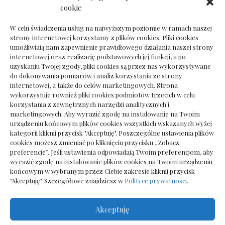
Dokumenty do odbioru przy zmianie biura
cookie
rachunkowego
W celu świadczenia usług na najwyższym poziomie w ramach naszej
strony internetowej korzystamy z plików cookies. Pliki cookies
umożliwiają nam zapewnienie prawidłowego działania naszej strony
internetowej oraz realizację podstawowych jej funkcji, a po
Deska podłogowa do salonu: jak wybrać bez
uzyskaniu Twojej zgody, pliki cookies są przez nas wykorzystywane
pośpiechu
do dokonywania pomiarów i analiz korzystania ze strony
internetowej, a także do celów marketingowych. Strona
wykorzystuje również pliki cookies podmiotów trzecich w celu
korzystania z zewnętrznych narzędzi analitycznych i
marketingowych. Aby wyrazić zgodę na instalowanie na Twoim
urządzeniu końcowym plików cookies wszystkich wskazanych wyżej
kategorii kliknij przycisk "Akceptuję". Poszczególne ustawienia plików
cookies możesz zmieniać po kliknięciu przycisku „Zobacz
preferencje”. Jeśli ustawienia odpowiadają Twoim preferencjom, aby
wyrazić zgodę na instalowanie plików cookies na Twoim urządzeniu
końcowym w wybranym przez Ciebie zakresie kliknij przycisk
"Akceptuję". Szczegółowe znajdziesz w
Polityce prywatności
.
Akceptuję
Wszelkie prawa zastrzezone