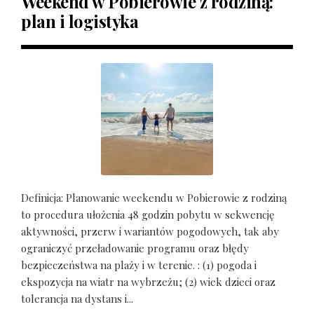
Weekend w Pobierowie z rodziną:
plan i logistyka
Definicja: Planowanie weekendu w Pobierowie z rodziną
to procedura ułożenia 48 godzin pobytu w sekwencję
aktywności, przerw i wariantów pogodowych, tak aby
ograniczyć przeładowanie programu oraz błędy
bezpieczeństwa na plaży i w terenie. : (1) pogoda i
ekspozycja na wiatr na wybrzeżu; (2) wiek dzieci oraz
tolerancja na dystans i...