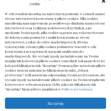
Dokumenty do odbioru przy zmianie biura
cookie
rachunkowego
W celu świadczenia usług na najwyższym poziomie w ramach naszej
strony internetowej korzystamy z plików cookies. Pliki cookies
umożliwiają nam zapewnienie prawidłowego działania naszej strony
internetowej oraz realizację podstawowych jej funkcji, a po
Deska podłogowa do salonu: jak wybrać bez
uzyskaniu Twojej zgody, pliki cookies są przez nas wykorzystywane
pośpiechu
do dokonywania pomiarów i analiz korzystania ze strony
internetowej, a także do celów marketingowych. Strona
wykorzystuje również pliki cookies podmiotów trzecich w celu
korzystania z zewnętrznych narzędzi analitycznych i
marketingowych. Aby wyrazić zgodę na instalowanie na Twoim
urządzeniu końcowym plików cookies wszystkich wskazanych wyżej
kategorii kliknij przycisk "Akceptuję". Poszczególne ustawienia plików
cookies możesz zmieniać po kliknięciu przycisku „Zobacz
preferencje”. Jeśli ustawienia odpowiadają Twoim preferencjom, aby
wyrazić zgodę na instalowanie plików cookies na Twoim urządzeniu
końcowym w wybranym przez Ciebie zakresie kliknij przycisk
"Akceptuję". Szczegółowe znajdziesz w
Polityce prywatności
.
Akceptuję
Wszelkie prawa zastrzezone