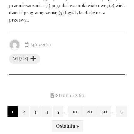
przemieszczania.: (1) pogoda i warunki wiatrowe; (2) wiek
dzieci i próg zmęczenia; (3) logistyka dojść oraz
przerwy...
24/04/2026
WIĘCEJ
Strona 1 z 60
1
2
3
4
5
...
10
20
30
...
»
Ostatnia »