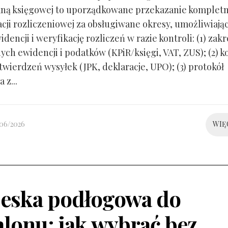
ną księgowej to uporządkowane przekazanie kompletn
ji rozliczeniowej za obsługiwane okresy, umożliwiają
idencji i weryfikację rozliczeń w razie kontroli: (1) zakr
ch ewidencji i podatków (KPiR/księgi, VAT, ZUS); (2) 
twierdzeń wysyłek (JPK, deklaracje, UPO); (3) protokół
 z...
/06/2026
WIĘ
eska podłogowa do
alonu: jak wybrać bez