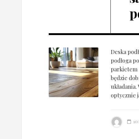
p
Deska podł
podłoga po
parkietem d
będzie dob
układania.
optycznie ją
10