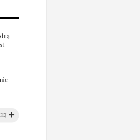
ądną
st
nie
CEJ