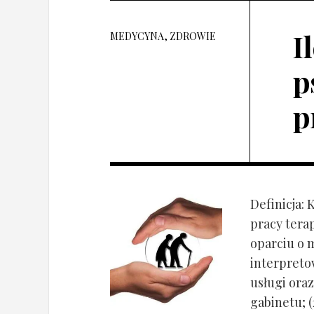
I
MEDYCYNA, ZDROWIE
p
p
Definicja: 
pracy tera
oparciu o 
interpret
usługi oraz
gabinetu; (2