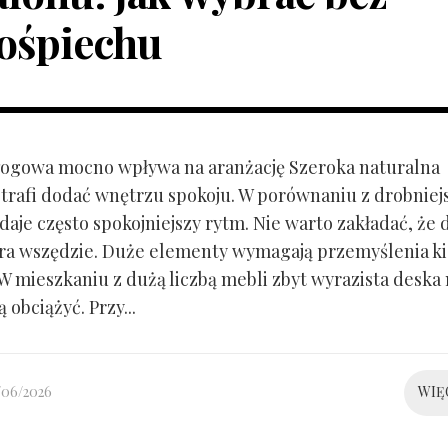
ośpiechu
ogowa mocno wpływa na aranżację Szeroka naturalna
trafi dodać wnętrzu spokoju. W porównaniu z drobnie
aje często spokojniejszy rytm. Nie warto zakładać, że 
ra wszędzie. Duże elementy wymagają przemyślenia k
 W mieszkaniu z dużą liczbą mebli zbyt wyrazista deska
 obciążyć. Przy...
/06/2026
WIĘ