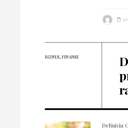
23
D
BIZNES, FINANSE
p
r
Definicja: