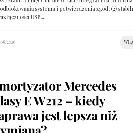
yć stanu pamięci ani nie utracić integralności informacj
odblokowania systemu i potwierdzenia zgód; (2) stabil
raz łączności USB...
/08/2026
WIĘ
mortyzator Mercedes
lasy E W212 – kiedy
aprawa jest lepsza niż
ymiana?