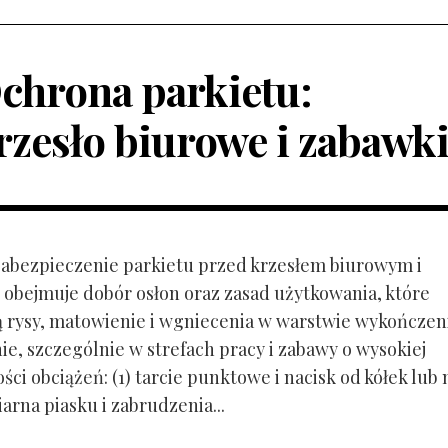
chrona parkietu:
rzesło biurowe i zabawk
 Zabezpieczenie parkietu przed krzesłem biurowym i
obejmuje dobór osłon oraz zasad użytkowania, które
ą rysy, matowienie i wgniecenia w warstwie wykończen
ie, szczególnie w strefach pracy i zabawy o wysokiej
ci obciążeń: (1) tarcie punktowe i nacisk od kółek lub
ziarna piasku i zabrudzenia...