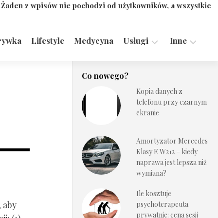
. Żaden z wpisów nie pochodzi od użytkowników, a wszystkie
rywka
Lifestyle
Medycyna
Usługi
Inne
Motoryzacja,
Turystyka,
Co nowego?
Transport
Sport
Kopia danych z
Technologie
telefonu przy czarnym
ekranie
Amortyzator Mercedes
Klasy E W212 – kiedy
naprawa jest lepsza niż
wymiana?
Ile kosztuje
, aby
psychoterapeuta
prywatnie: cena sesji