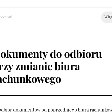
/06/2026
WIĘ
okumenty do odbioru
rzy zmianie biura
achunkowego
 Odbiór dokumentów od poprzedniego biura rachunko