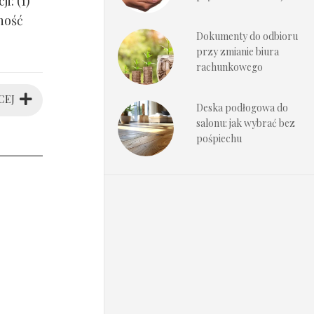
i: (1)
ność
Dokumenty do odbioru
przy zmianie biura
rachunkowego
CEJ
Deska podłogowa do
salonu: jak wybrać bez
pośpiechu