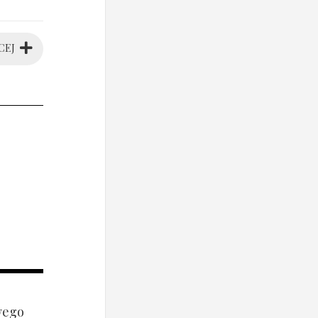
CEJ
wego