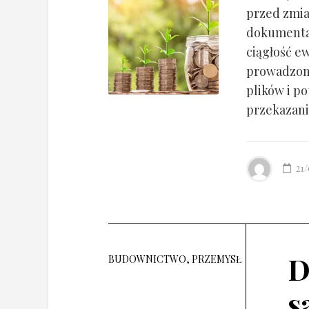
przed zmia
dokumentac
ciągłość ew
prowadzony
plików i po
przekazania
21
D
BUDOWNICTWO, PRZEMYSŁ
s