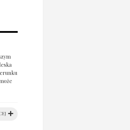
jszym
deska
ierunku
 może
CEJ