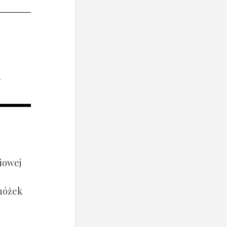
i
iowej
 nóżek