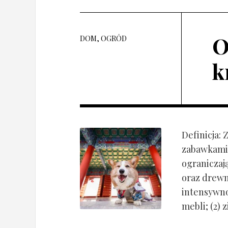
O
DOM, OGRÓD
k
Definicja:
zabawkami 
ograniczaj
oraz drewn
intensywnoś
mebli; (2) 