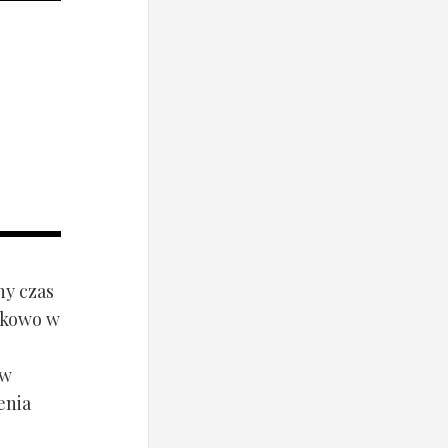
ny czas
ynkowo w
ów
enia