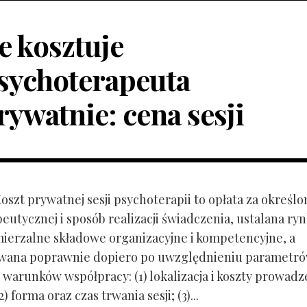
le kosztuje
sychoterapeuta
rywatnie: cena sesji
Koszt prywatnej sesji psychoterapii to opłata za określo
peutycznej i sposób realizacji świadczenia, ustalana r
mierzalne składowe organizacyjne i kompetencyjne, a
owana poprawnie dopiero po uwzględnieniu parametr
 warunków współpracy: (1) lokalizacja i koszty prowadz
) forma oraz czas trwania sesji; (3)...