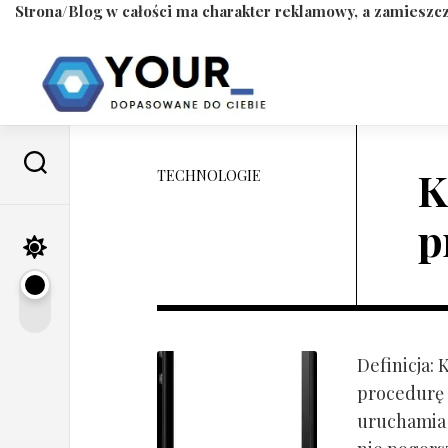
Strona/Blog w całości ma charakter reklamowy, a zamieszcz
Skip
to
content
K
TECHNOLOGIE
p
Definicja:
procedurę 
uruchamia s