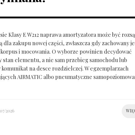
ie Klasy E W212 naprawa amortyzatora może być rozs
ą dla zakupu nowej części, zwłaszcza gdy zachowany je
 korpus i mocowania. O wyborze powinien decydować
y stan elementu, a nie sam przebieg samochodu lub
 komunikat na desce rozdzielczej. W egzemplarzach
ujących AIRMATIC albo pneumatyczne samopoziomowa
/07/2026
WIĘ