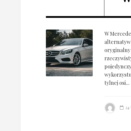
W Mercedes
alternatyw
oryginalny
rzeczywist
pojedynczy
wykorzyst
tylnej osi...
24