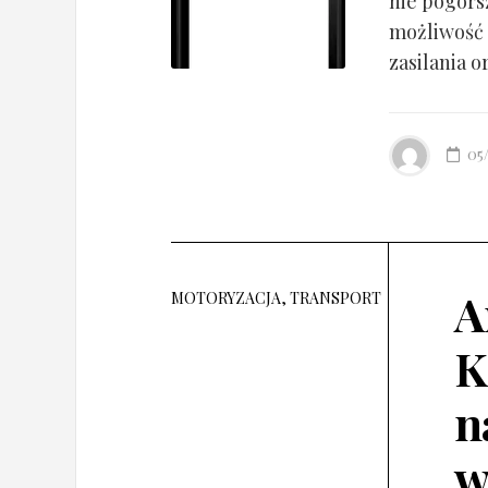
nie pogorsz
możliwość 
zasilania o
05
A
MOTORYZACJA, TRANSPORT
K
n
w