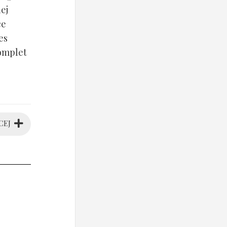
ej
ce
es
komplet
CEJ