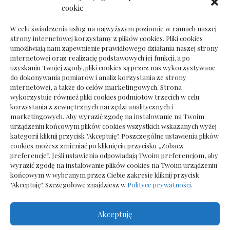
Dokumenty do odbioru przy zmianie biura
cookie
rachunkowego
W celu świadczenia usług na najwyższym poziomie w ramach naszej
strony internetowej korzystamy z plików cookies. Pliki cookies
umożliwiają nam zapewnienie prawidłowego działania naszej strony
internetowej oraz realizację podstawowych jej funkcji, a po
Deska podłogowa do salonu: jak wybrać bez
uzyskaniu Twojej zgody, pliki cookies są przez nas wykorzystywane
pośpiechu
do dokonywania pomiarów i analiz korzystania ze strony
internetowej, a także do celów marketingowych. Strona
wykorzystuje również pliki cookies podmiotów trzecich w celu
korzystania z zewnętrznych narzędzi analitycznych i
marketingowych. Aby wyrazić zgodę na instalowanie na Twoim
urządzeniu końcowym plików cookies wszystkich wskazanych wyżej
kategorii kliknij przycisk "Akceptuję". Poszczególne ustawienia plików
cookies możesz zmieniać po kliknięciu przycisku „Zobacz
preferencje”. Jeśli ustawienia odpowiadają Twoim preferencjom, aby
wyrazić zgodę na instalowanie plików cookies na Twoim urządzeniu
końcowym w wybranym przez Ciebie zakresie kliknij przycisk
"Akceptuję". Szczegółowe znajdziesz w
Polityce prywatności
.
Akceptuję
Wszelkie prawa zastrzezone