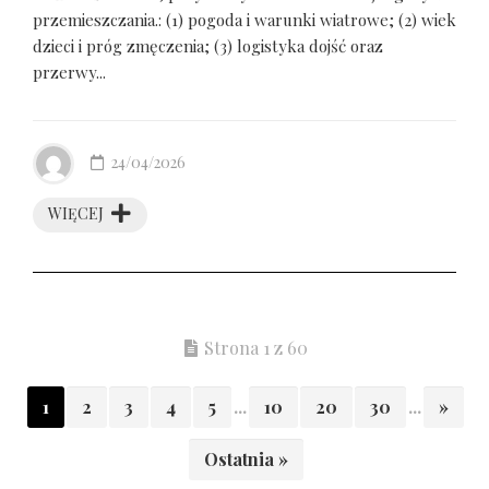
przemieszczania.: (1) pogoda i warunki wiatrowe; (2) wiek
dzieci i próg zmęczenia; (3) logistyka dojść oraz
przerwy...
24/04/2026
WIĘCEJ
Strona 1 z 60
1
2
3
4
5
...
10
20
30
...
»
Ostatnia »