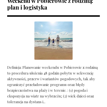
Weekend w Pobierowie z rodziną:
plan i logistyka
Definicja: Planowanie weekendu w Pobierowie z rodziną
to procedura ułożenia 48 godzin pobytu w sekwencję
aktywności, przerw i wariantów pogodowych, tak aby
ograniczyć przeładowanie programu oraz błędy
bezpieczeństwa na plaży i w terenie. : (1) pogoda i
ekspozycja na wiatr na wybrzeżu; (2) wiek dzieci oraz
tolerancja na dystans i...