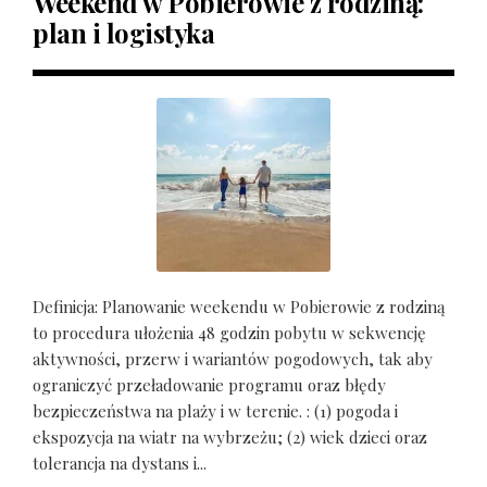
Weekend w Pobierowie z rodziną:
plan i logistyka
Definicja: Planowanie weekendu w Pobierowie z rodziną
to procedura ułożenia 48 godzin pobytu w sekwencję
aktywności, przerw i wariantów pogodowych, tak aby
ograniczyć przeładowanie programu oraz błędy
bezpieczeństwa na plaży i w terenie. : (1) pogoda i
ekspozycja na wiatr na wybrzeżu; (2) wiek dzieci oraz
tolerancja na dystans i...