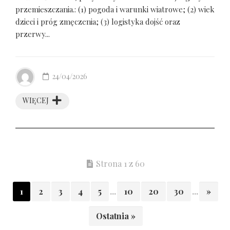
przemieszczania.: (1) pogoda i warunki wiatrowe; (2) wiek
dzieci i próg zmęczenia; (3) logistyka dojść oraz
przerwy...
24/04/2026
WIĘCEJ
Strona 1 z 60
1
2
3
4
5
...
10
20
30
...
»
Ostatnia »