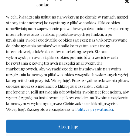
Dokumenty do odbioru przy zmianie biura
cookie
rachunkowego
W celu świadczenia usług na najwyższym poziomie w ramach naszej
strony internetowej korzystamy z plików cookies. Pliki cookies
umożliwiają nam zapewnienie prawidłowego działania naszej strony
internetowej oraz realizację podstawowych jej funkcji, a po
Deska podłogowa do salonu: jak wybrać bez
uzyskaniu Twojej zgody, pliki cookies są przez nas wykorzystywane
pośpiechu
do dokonywania pomiarów i analiz korzystania ze strony
internetowej, a także do celów marketingowych. Strona
wykorzystuje również pliki cookies podmiotów trzecich w celu
korzystania z zewnętrznych narzędzi analitycznych i
marketingowych. Aby wyrazić zgodę na instalowanie na Twoim
urządzeniu końcowym plików cookies wszystkich wskazanych wyżej
kategorii kliknij przycisk "Akceptuję". Poszczególne ustawienia plików
cookies możesz zmieniać po kliknięciu przycisku „Zobacz
preferencje”. Jeśli ustawienia odpowiadają Twoim preferencjom, aby
wyrazić zgodę na instalowanie plików cookies na Twoim urządzeniu
końcowym w wybranym przez Ciebie zakresie kliknij przycisk
"Akceptuję". Szczegółowe znajdziesz w
Polityce prywatności
.
Akceptuję
Wszelkie prawa zastrzezone