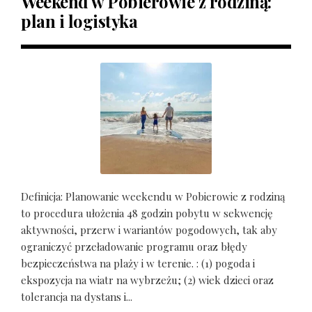
Weekend w Pobierowie z rodziną:
plan i logistyka
Definicja: Planowanie weekendu w Pobierowie z rodziną
to procedura ułożenia 48 godzin pobytu w sekwencję
aktywności, przerw i wariantów pogodowych, tak aby
ograniczyć przeładowanie programu oraz błędy
bezpieczeństwa na plaży i w terenie. : (1) pogoda i
ekspozycja na wiatr na wybrzeżu; (2) wiek dzieci oraz
tolerancja na dystans i...