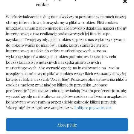
Dokumenty do odbioru przy zmianie biura
cookie
rachunkowego
W celu świadczenia usług na najwyższym poziomie w ramach naszej
strony internetowej korzystamy z plików cookies. Pliki cookies
umożliwiają nam zapewnienie prawidłowego działania naszej strony
internetowej oraz realizację podstawowych jej funkcji, a po
Deska podłogowa do salonu: jak wybrać bez
uzyskaniu Twojej zgody, pliki cookies są przez nas wykorzystywane
pośpiechu
do dokonywania pomiarów i analiz korzystania ze strony
internetowej, a także do celów marketingowych. Strona
wykorzystuje również pliki cookies podmiotów trzecich w celu
korzystania z zewnętrznych narzędzi analitycznych i
marketingowych. Aby wyrazić zgodę na instalowanie na Twoim
urządzeniu końcowym plików cookies wszystkich wskazanych wyżej
kategorii kliknij przycisk "Akceptuję". Poszczególne ustawienia plików
cookies możesz zmieniać po kliknięciu przycisku „Zobacz
preferencje”. Jeśli ustawienia odpowiadają Twoim preferencjom, aby
wyrazić zgodę na instalowanie plików cookies na Twoim urządzeniu
końcowym w wybranym przez Ciebie zakresie kliknij przycisk
"Akceptuję". Szczegółowe znajdziesz w
Polityce prywatności
.
Akceptuję
Wszelkie prawa zastrzezone