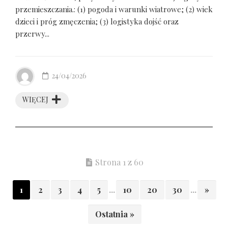
przemieszczania.: (1) pogoda i warunki wiatrowe; (2) wiek
dzieci i próg zmęczenia; (3) logistyka dojść oraz
przerwy...
24/04/2026
WIĘCEJ
Strona 1 z 60
1
2
3
4
5
...
10
20
30
...
»
Ostatnia »