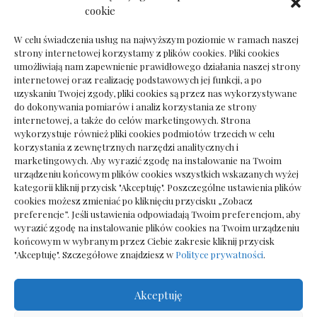
Dokumenty do odbioru przy zmianie biura
cookie
rachunkowego
W celu świadczenia usług na najwyższym poziomie w ramach naszej
strony internetowej korzystamy z plików cookies. Pliki cookies
umożliwiają nam zapewnienie prawidłowego działania naszej strony
internetowej oraz realizację podstawowych jej funkcji, a po
Deska podłogowa do salonu: jak wybrać bez
uzyskaniu Twojej zgody, pliki cookies są przez nas wykorzystywane
pośpiechu
do dokonywania pomiarów i analiz korzystania ze strony
internetowej, a także do celów marketingowych. Strona
wykorzystuje również pliki cookies podmiotów trzecich w celu
korzystania z zewnętrznych narzędzi analitycznych i
marketingowych. Aby wyrazić zgodę na instalowanie na Twoim
urządzeniu końcowym plików cookies wszystkich wskazanych wyżej
kategorii kliknij przycisk "Akceptuję". Poszczególne ustawienia plików
cookies możesz zmieniać po kliknięciu przycisku „Zobacz
preferencje”. Jeśli ustawienia odpowiadają Twoim preferencjom, aby
wyrazić zgodę na instalowanie plików cookies na Twoim urządzeniu
końcowym w wybranym przez Ciebie zakresie kliknij przycisk
"Akceptuję". Szczegółowe znajdziesz w
Polityce prywatności
.
Akceptuję
Wszelkie prawa zastrzezone