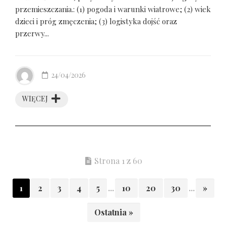
przemieszczania.: (1) pogoda i warunki wiatrowe; (2) wiek
dzieci i próg zmęczenia; (3) logistyka dojść oraz
przerwy...
24/04/2026
WIĘCEJ
Strona 1 z 60
1
2
3
4
5
...
10
20
30
...
»
Ostatnia »