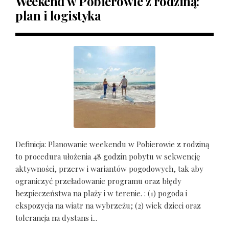
Weekend w Pobierowie z rodziną:
plan i logistyka
Definicja: Planowanie weekendu w Pobierowie z rodziną
to procedura ułożenia 48 godzin pobytu w sekwencję
aktywności, przerw i wariantów pogodowych, tak aby
ograniczyć przeładowanie programu oraz błędy
bezpieczeństwa na plaży i w terenie. : (1) pogoda i
ekspozycja na wiatr na wybrzeżu; (2) wiek dzieci oraz
tolerancja na dystans i...