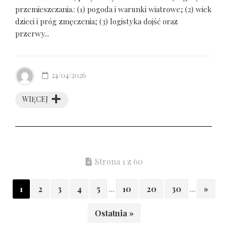
przemieszczania.: (1) pogoda i warunki wiatrowe; (2) wiek
dzieci i próg zmęczenia; (3) logistyka dojść oraz
przerwy...
24/04/2026
WIĘCEJ
Strona 1 z 60
1
2
3
4
5
...
10
20
30
...
»
Ostatnia »