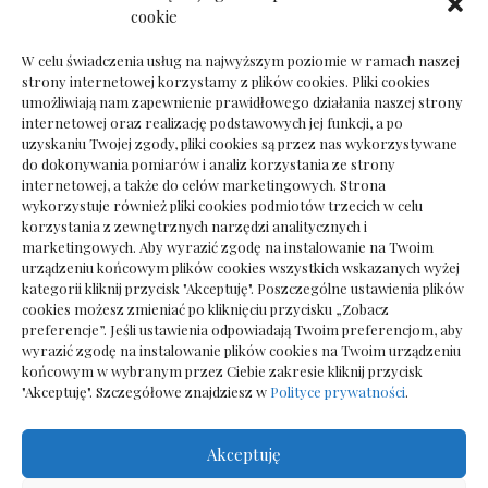
Dokumenty do odbioru przy zmianie biura
cookie
rachunkowego
W celu świadczenia usług na najwyższym poziomie w ramach naszej
strony internetowej korzystamy z plików cookies. Pliki cookies
umożliwiają nam zapewnienie prawidłowego działania naszej strony
internetowej oraz realizację podstawowych jej funkcji, a po
Deska podłogowa do salonu: jak wybrać bez
uzyskaniu Twojej zgody, pliki cookies są przez nas wykorzystywane
pośpiechu
do dokonywania pomiarów i analiz korzystania ze strony
internetowej, a także do celów marketingowych. Strona
wykorzystuje również pliki cookies podmiotów trzecich w celu
korzystania z zewnętrznych narzędzi analitycznych i
marketingowych. Aby wyrazić zgodę na instalowanie na Twoim
urządzeniu końcowym plików cookies wszystkich wskazanych wyżej
kategorii kliknij przycisk "Akceptuję". Poszczególne ustawienia plików
cookies możesz zmieniać po kliknięciu przycisku „Zobacz
preferencje”. Jeśli ustawienia odpowiadają Twoim preferencjom, aby
wyrazić zgodę na instalowanie plików cookies na Twoim urządzeniu
końcowym w wybranym przez Ciebie zakresie kliknij przycisk
"Akceptuję". Szczegółowe znajdziesz w
Polityce prywatności
.
Akceptuję
Wszelkie prawa zastrzezone