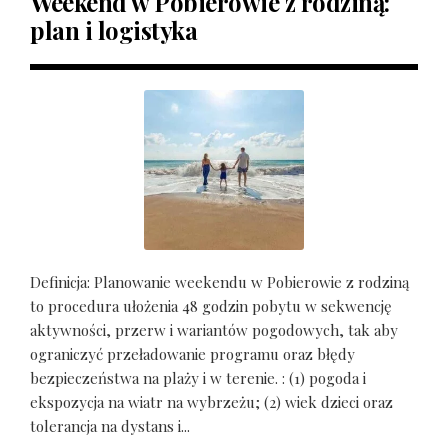
Weekend w Pobierowie z rodziną:
plan i logistyka
Definicja: Planowanie weekendu w Pobierowie z rodziną
to procedura ułożenia 48 godzin pobytu w sekwencję
aktywności, przerw i wariantów pogodowych, tak aby
ograniczyć przeładowanie programu oraz błędy
bezpieczeństwa na plaży i w terenie. : (1) pogoda i
ekspozycja na wiatr na wybrzeżu; (2) wiek dzieci oraz
tolerancja na dystans i...