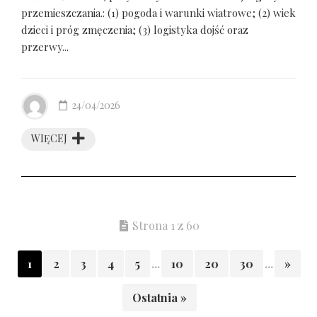
przemieszczania.: (1) pogoda i warunki wiatrowe; (2) wiek
dzieci i próg zmęczenia; (3) logistyka dojść oraz
przerwy...
24/04/2026
WIĘCEJ
Strona 1 z 60
1
2
3
4
5
...
10
20
30
...
»
Ostatnia »