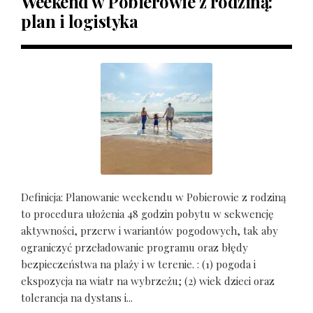
Weekend w Pobierowie z rodziną:
plan i logistyka
Definicja: Planowanie weekendu w Pobierowie z rodziną
to procedura ułożenia 48 godzin pobytu w sekwencję
aktywności, przerw i wariantów pogodowych, tak aby
ograniczyć przeładowanie programu oraz błędy
bezpieczeństwa na plaży i w terenie. : (1) pogoda i
ekspozycja na wiatr na wybrzeżu; (2) wiek dzieci oraz
tolerancja na dystans i...