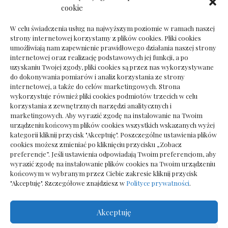
Dokumenty do odbioru przy zmianie biura
cookie
rachunkowego
W celu świadczenia usług na najwyższym poziomie w ramach naszej
strony internetowej korzystamy z plików cookies. Pliki cookies
umożliwiają nam zapewnienie prawidłowego działania naszej strony
internetowej oraz realizację podstawowych jej funkcji, a po
Deska podłogowa do salonu: jak wybrać bez
uzyskaniu Twojej zgody, pliki cookies są przez nas wykorzystywane
pośpiechu
do dokonywania pomiarów i analiz korzystania ze strony
internetowej, a także do celów marketingowych. Strona
wykorzystuje również pliki cookies podmiotów trzecich w celu
korzystania z zewnętrznych narzędzi analitycznych i
marketingowych. Aby wyrazić zgodę na instalowanie na Twoim
urządzeniu końcowym plików cookies wszystkich wskazanych wyżej
kategorii kliknij przycisk "Akceptuję". Poszczególne ustawienia plików
cookies możesz zmieniać po kliknięciu przycisku „Zobacz
preferencje”. Jeśli ustawienia odpowiadają Twoim preferencjom, aby
wyrazić zgodę na instalowanie plików cookies na Twoim urządzeniu
końcowym w wybranym przez Ciebie zakresie kliknij przycisk
"Akceptuję". Szczegółowe znajdziesz w
Polityce prywatności
.
Akceptuję
Wszelkie prawa zastrzezone