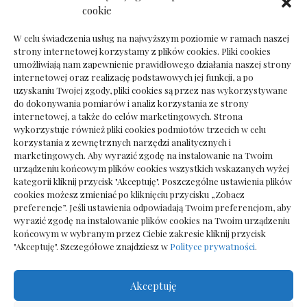
Dokumenty do odbioru przy zmianie biura
cookie
rachunkowego
W celu świadczenia usług na najwyższym poziomie w ramach naszej
strony internetowej korzystamy z plików cookies. Pliki cookies
umożliwiają nam zapewnienie prawidłowego działania naszej strony
internetowej oraz realizację podstawowych jej funkcji, a po
Deska podłogowa do salonu: jak wybrać bez
uzyskaniu Twojej zgody, pliki cookies są przez nas wykorzystywane
pośpiechu
do dokonywania pomiarów i analiz korzystania ze strony
internetowej, a także do celów marketingowych. Strona
wykorzystuje również pliki cookies podmiotów trzecich w celu
korzystania z zewnętrznych narzędzi analitycznych i
marketingowych. Aby wyrazić zgodę na instalowanie na Twoim
urządzeniu końcowym plików cookies wszystkich wskazanych wyżej
kategorii kliknij przycisk "Akceptuję". Poszczególne ustawienia plików
cookies możesz zmieniać po kliknięciu przycisku „Zobacz
preferencje”. Jeśli ustawienia odpowiadają Twoim preferencjom, aby
wyrazić zgodę na instalowanie plików cookies na Twoim urządzeniu
końcowym w wybranym przez Ciebie zakresie kliknij przycisk
"Akceptuję". Szczegółowe znajdziesz w
Polityce prywatności
.
Akceptuję
Wszelkie prawa zastrzezone