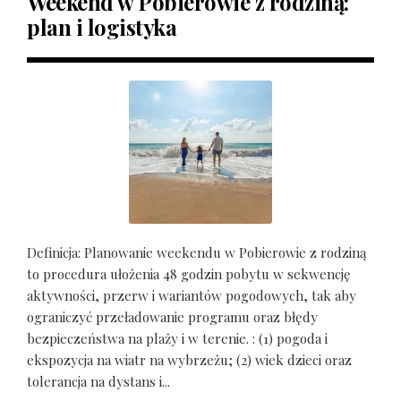
Weekend w Pobierowie z rodziną:
plan i logistyka
Definicja: Planowanie weekendu w Pobierowie z rodziną
to procedura ułożenia 48 godzin pobytu w sekwencję
aktywności, przerw i wariantów pogodowych, tak aby
ograniczyć przeładowanie programu oraz błędy
bezpieczeństwa na plaży i w terenie. : (1) pogoda i
ekspozycja na wiatr na wybrzeżu; (2) wiek dzieci oraz
tolerancja na dystans i...