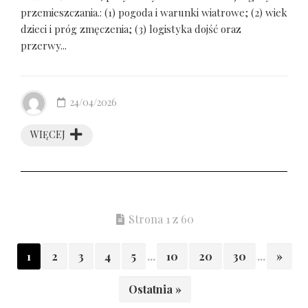
przemieszczania.: (1) pogoda i warunki wiatrowe; (2) wiek
dzieci i próg zmęczenia; (3) logistyka dojść oraz
przerwy...
24/04/2026
WIĘCEJ
Strona 1 z 60
1
2
3
4
5
...
10
20
30
...
»
Ostatnia »