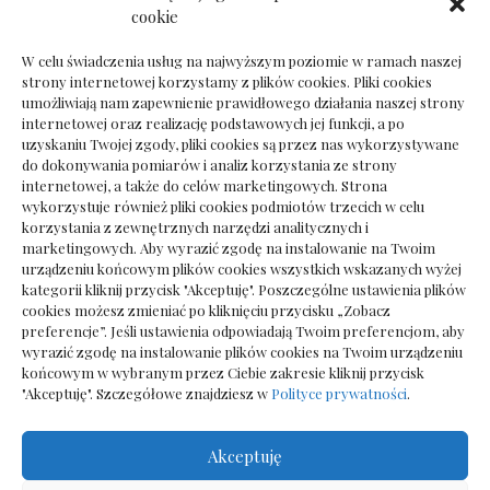
Dokumenty do odbioru przy zmianie biura
cookie
rachunkowego
W celu świadczenia usług na najwyższym poziomie w ramach naszej
strony internetowej korzystamy z plików cookies. Pliki cookies
umożliwiają nam zapewnienie prawidłowego działania naszej strony
internetowej oraz realizację podstawowych jej funkcji, a po
Deska podłogowa do salonu: jak wybrać bez
uzyskaniu Twojej zgody, pliki cookies są przez nas wykorzystywane
pośpiechu
do dokonywania pomiarów i analiz korzystania ze strony
internetowej, a także do celów marketingowych. Strona
wykorzystuje również pliki cookies podmiotów trzecich w celu
korzystania z zewnętrznych narzędzi analitycznych i
marketingowych. Aby wyrazić zgodę na instalowanie na Twoim
urządzeniu końcowym plików cookies wszystkich wskazanych wyżej
kategorii kliknij przycisk "Akceptuję". Poszczególne ustawienia plików
cookies możesz zmieniać po kliknięciu przycisku „Zobacz
preferencje”. Jeśli ustawienia odpowiadają Twoim preferencjom, aby
wyrazić zgodę na instalowanie plików cookies na Twoim urządzeniu
końcowym w wybranym przez Ciebie zakresie kliknij przycisk
"Akceptuję". Szczegółowe znajdziesz w
Polityce prywatności
.
Akceptuję
Wszelkie prawa zastrzezone