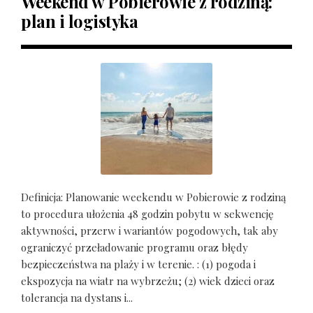
Weekend w Pobierowie z rodziną:
plan i logistyka
Definicja: Planowanie weekendu w Pobierowie z rodziną
to procedura ułożenia 48 godzin pobytu w sekwencję
aktywności, przerw i wariantów pogodowych, tak aby
ograniczyć przeładowanie programu oraz błędy
bezpieczeństwa na plaży i w terenie. : (1) pogoda i
ekspozycja na wiatr na wybrzeżu; (2) wiek dzieci oraz
tolerancja na dystans i...