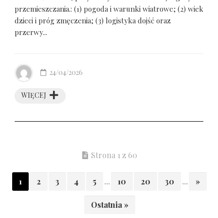
przemieszczania.: (1) pogoda i warunki wiatrowe; (2) wiek
dzieci i próg zmęczenia; (3) logistyka dojść oraz
przerwy...
24/04/2026
WIĘCEJ
Strona 1 z 60
1
2
3
4
5
...
10
20
30
...
»
Ostatnia »