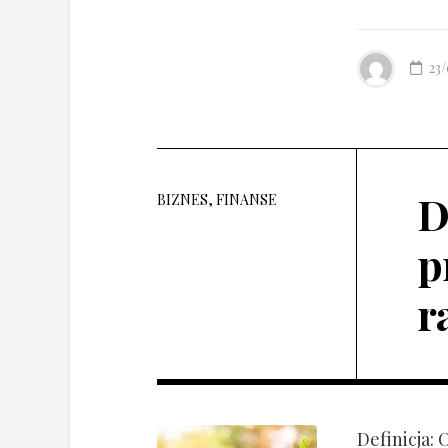
23
D
BIZNES, FINANSE
p
r
Definicja: