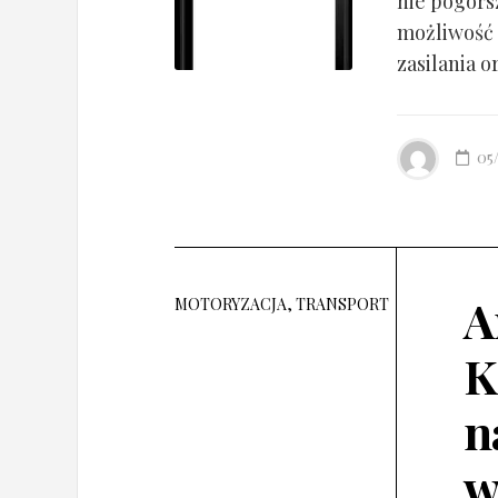
nie pogorsz
możliwość 
zasilania o
05
A
MOTORYZACJA, TRANSPORT
K
n
w