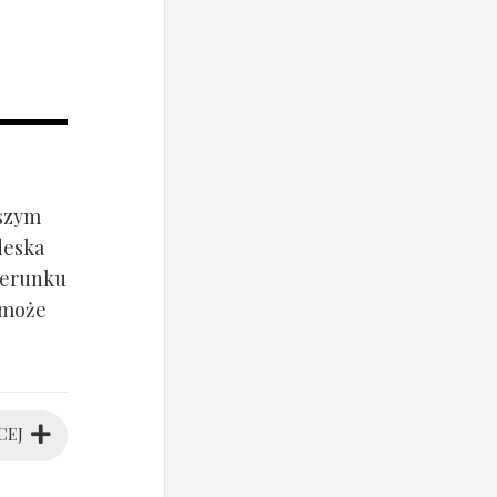
jszym
deska
ierunku
 może
CEJ