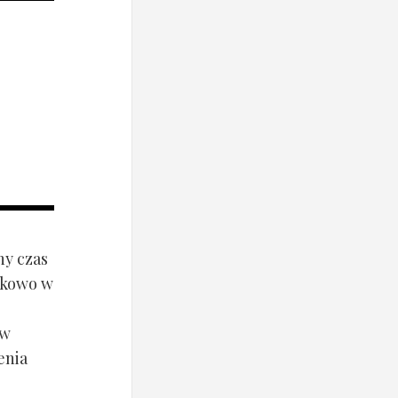
ny czas
ynkowo w
ów
enia