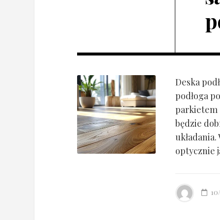
p
Deska podł
podłoga po
parkietem d
będzie dob
układania.
optycznie ją
10