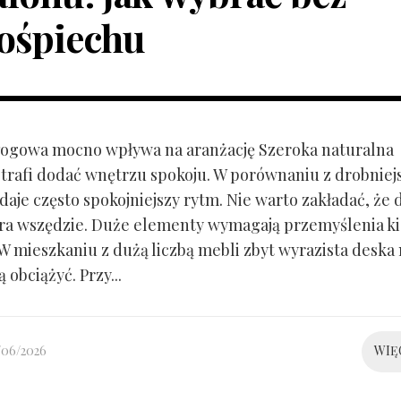
ośpiechu
ogowa mocno wpływa na aranżację Szeroka naturalna
trafi dodać wnętrzu spokoju. W porównaniu z drobnie
aje często spokojniejszy rytm. Nie warto zakładać, że 
ra wszędzie. Duże elementy wymagają przemyślenia k
 W mieszkaniu z dużą liczbą mebli zbyt wyrazista deska
 obciążyć. Przy...
/06/2026
WIĘ