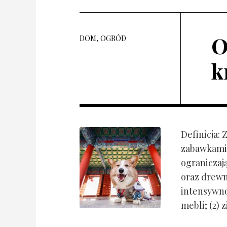
O
DOM, OGRÓD
k
Definicja:
zabawkami 
ograniczaj
oraz drewn
intensywnoś
mebli; (2) 