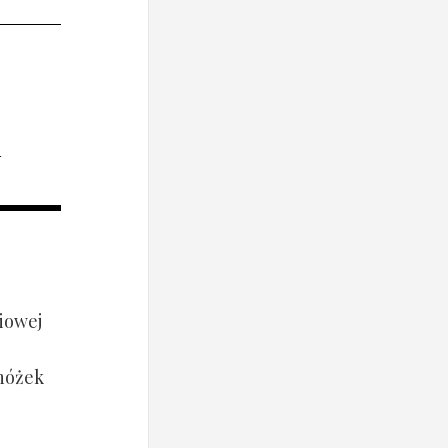
i
iowej
 nóżek