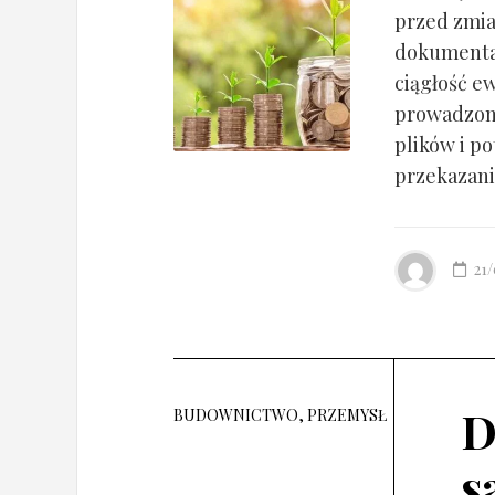
przed zmia
dokumentac
ciągłość ew
prowadzony
plików i po
przekazania
21
D
BUDOWNICTWO, PRZEMYSŁ
s