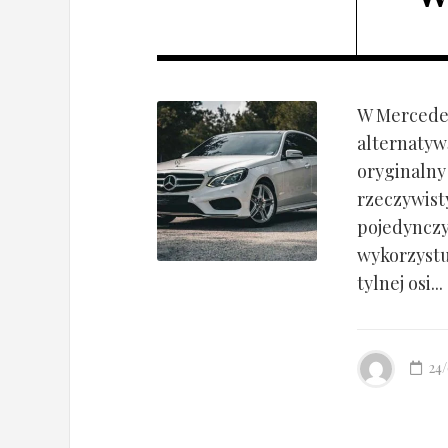
W Mercedes
alternatyw
oryginalny
rzeczywist
pojedynczy
wykorzyst
tylnej osi...
24