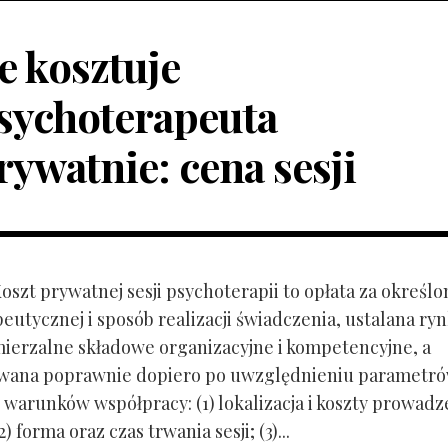
le kosztuje
sychoterapeuta
rywatnie: cena sesji
Koszt prywatnej sesji psychoterapii to opłata za określo
peutycznej i sposób realizacji świadczenia, ustalana r
mierzalne składowe organizacyjne i kompetencyjne, a
owana poprawnie dopiero po uwzględnieniu parametr
 warunków współpracy: (1) lokalizacja i koszty prowadz
) forma oraz czas trwania sesji; (3)...