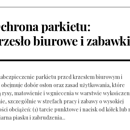
chrona parkietu:
rzesło biurowe i zabawk
 Zabezpieczenie parkietu przed krzesłem biurowym i
obejmuje dobór osłon oraz zasad użytkowania, które
ą rysy, matowienie i wgniecenia w warstwie wykończen
ie, szczególnie w strefach pracy i zabawy o wysokiej
ci obciążeń: (1) tarcie punktowe i nacisk od kółek lub
ziarna piasku i zabrudzenia...