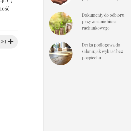
i: (1)
ność
Dokumenty do odbioru
przy zmianie biura
rachunkowego
CEJ
Deska podłogowa do
salonu: jak wybrać bez
pośpiechu