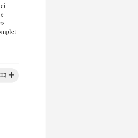
ej
ce
es
komplet
CEJ