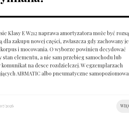
ie Klasy E W212 naprawa amortyzatora może być rozs
ą dla zakupu nowej części, zwłaszcza gdy zachowany je
 korpus i mocowania. O wyborze powinien decydować
y stan elementu, a nie sam przebieg samochodu lub
 komunikat na desce rozdzielczej. W egzemplarzach
ujących AIRMATIC albo pneumatyczne samopoziomowa
/07/2026
WIĘ