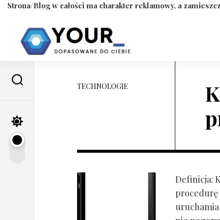
Strona/Blog w całości ma charakter reklamowy, a zamieszcz
Skip
to
content
K
TECHNOLOGIE
p
Definicja:
procedurę 
uruchamia s