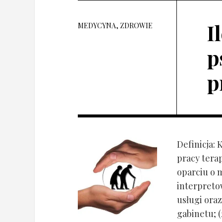
I
MEDYCYNA, ZDROWIE
p
p
Definicja: 
pracy tera
oparciu o 
interpret
usługi oraz
gabinetu; (2