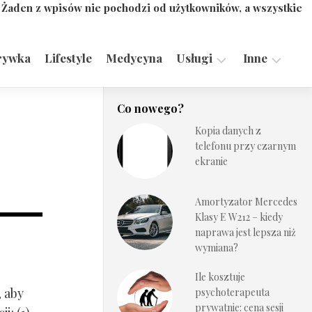
. Żaden z wpisów nie pochodzi od użytkowników, a wszystkie
rywka
Lifestyle
Medycyna
Usługi
Inne
Motoryzacja,
Turystyka,
Co nowego?
Transport
Sport
Kopia danych z
Technologie
telefonu przy czarnym
ekranie
Amortyzator Mercedes
Klasy E W212 – kiedy
naprawa jest lepsza niż
wymiana?
Ile kosztuje
, aby
psychoterapeuta
prywatnie: cena sesji