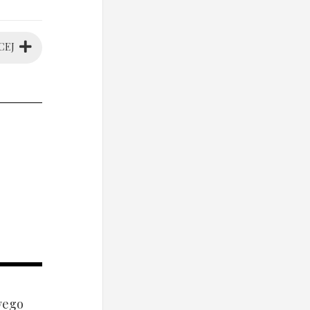
CEJ
wego