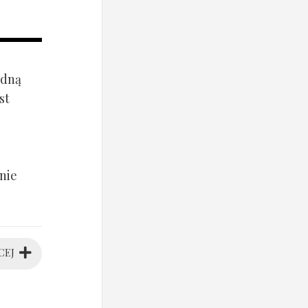
ądną
st
nie
CEJ