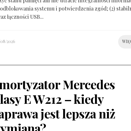
yć stanu pamięci ani nie utracić integralności informacj
odblokowania systemu i potwierdzenia zgód; (2) stabil
raz łączności USB...
/08/2026
WIĘ
mortyzator Mercedes
lasy E W212 – kiedy
aprawa jest lepsza niż
ymiana?