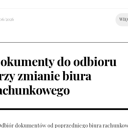
/06/2026
WIĘ
okumenty do odbioru
rzy zmianie biura
achunkowego
 Odbiór dokumentów od poprzedniego biura rachunko