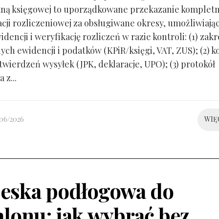
ną księgowej to uporządkowane przekazanie kompletn
ji rozliczeniowej za obsługiwane okresy, umożliwiają
idencji i weryfikację rozliczeń w razie kontroli: (1) zakr
ch ewidencji i podatków (KPiR/księgi, VAT, ZUS); (2) 
twierdzeń wysyłek (JPK, deklaracje, UPO); (3) protokół
 z...
/06/2026
WIĘ
eska podłogowa do
alonu: jak wybrać bez