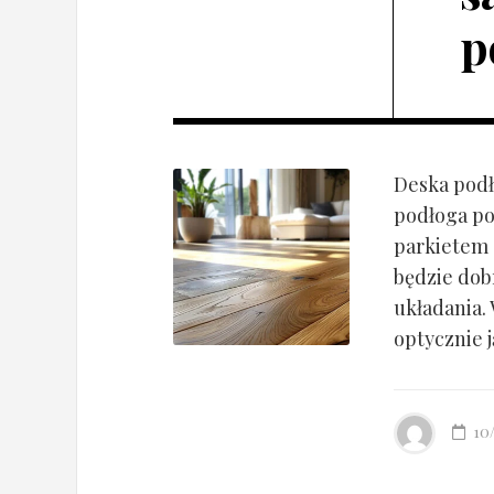
p
Deska podł
podłoga po
parkietem d
będzie dob
układania.
optycznie ją
10