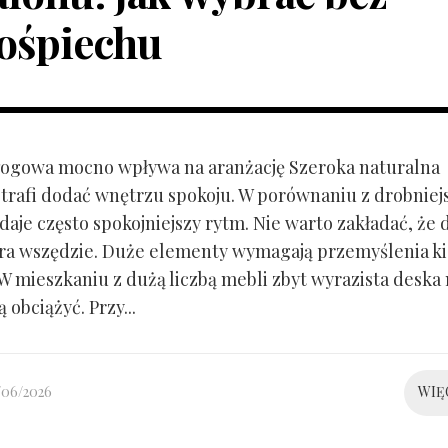
ośpiechu
ogowa mocno wpływa na aranżację Szeroka naturalna
trafi dodać wnętrzu spokoju. W porównaniu z drobnie
aje często spokojniejszy rytm. Nie warto zakładać, że 
ra wszędzie. Duże elementy wymagają przemyślenia k
 W mieszkaniu z dużą liczbą mebli zbyt wyrazista deska
 obciążyć. Przy...
/06/2026
WIĘ