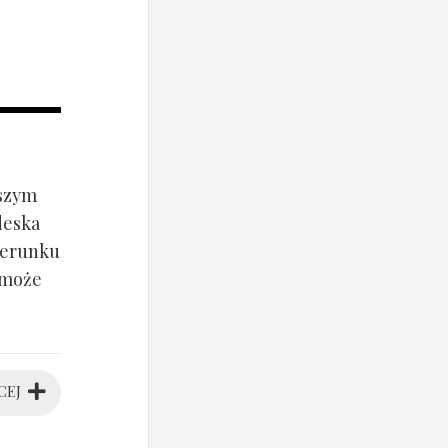
jszym
deska
ierunku
 może
CEJ