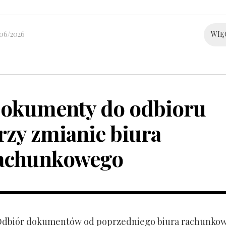
/06/2026
WIĘ
okumenty do odbioru
rzy zmianie biura
achunkowego
 Odbiór dokumentów od poprzedniego biura rachunko