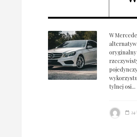
W Mercedes
alternatyw
oryginalny
rzeczywist
pojedynczy
wykorzyst
tylnej osi...
24