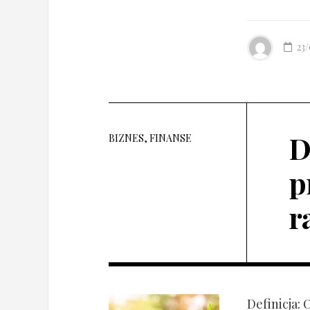
23
D
BIZNES, FINANSE
p
r
Definicja: