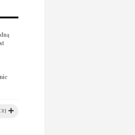
ądną
st
nie
CEJ