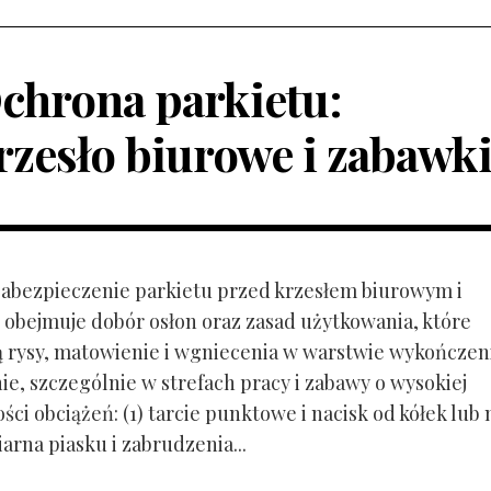
chrona parkietu:
rzesło biurowe i zabawk
 Zabezpieczenie parkietu przed krzesłem biurowym i
obejmuje dobór osłon oraz zasad użytkowania, które
ą rysy, matowienie i wgniecenia w warstwie wykończen
ie, szczególnie w strefach pracy i zabawy o wysokiej
ci obciążeń: (1) tarcie punktowe i nacisk od kółek lub
ziarna piasku i zabrudzenia...