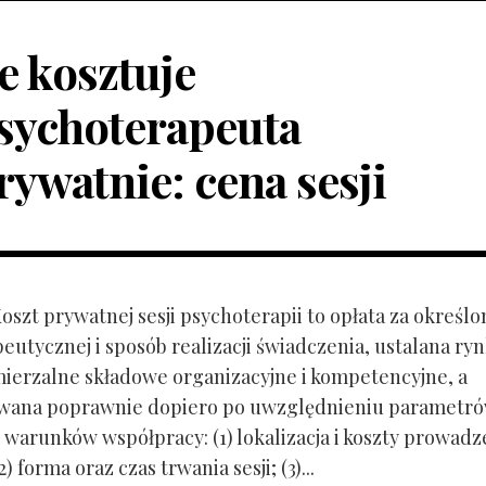
le kosztuje
sychoterapeuta
rywatnie: cena sesji
Koszt prywatnej sesji psychoterapii to opłata za określo
peutycznej i sposób realizacji świadczenia, ustalana r
mierzalne składowe organizacyjne i kompetencyjne, a
owana poprawnie dopiero po uwzględnieniu parametr
 warunków współpracy: (1) lokalizacja i koszty prowadz
) forma oraz czas trwania sesji; (3)...