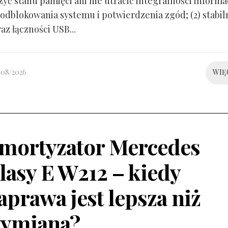
yć stanu pamięci ani nie utracić integralności informacj
odblokowania systemu i potwierdzenia zgód; (2) stabil
raz łączności USB...
/08/2026
WIĘ
mortyzator Mercedes
lasy E W212 – kiedy
aprawa jest lepsza niż
ymiana?