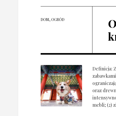
O
DOM, OGRÓD
k
Definicja:
zabawkami 
ograniczaj
oraz drewn
intensywnoś
mebli; (2) 