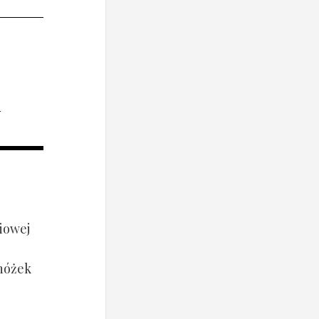
i
iowej
 nóżek