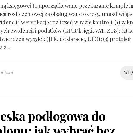
ną księgowej to uporządkowane przekazanie kompletn
ji rozliczeniowej za obsługiwane okresy, umożliwiają
idencji i weryfikację rozliczeń w razie kontroli: (1) zakr
ch ewidencji i podatków (KPiR/księgi, VAT, ZUS); (2) 
twierdzeń wysyłek (JPK, deklaracje, UPO); (3) protokół
 z...
/06/2026
WIĘ
eska podłogowa do
alonu: jak wybrać bez