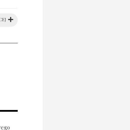
CEJ
wego