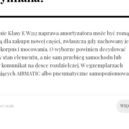
ie Klasy E W212 naprawa amortyzatora może być rozs
ą dla zakupu nowej części, zwłaszcza gdy zachowany je
 korpus i mocowania. O wyborze powinien decydować
y stan elementu, a nie sam przebieg samochodu lub
 komunikat na desce rozdzielczej. W egzemplarzach
ujących AIRMATIC albo pneumatyczne samopoziomowa
/07/2026
WIĘ