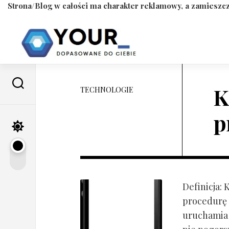
Strona/Blog w całości ma charakter reklamowy, a zamieszcz
Skip
to
content
K
TECHNOLOGIE
p
Definicja:
procedurę 
uruchamia s