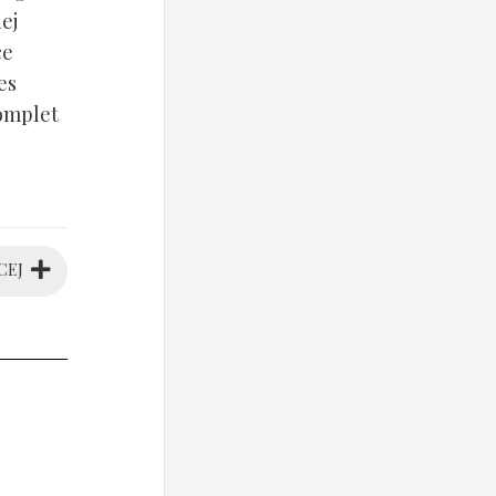
ej
ce
es
komplet
CEJ