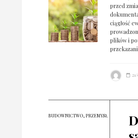
przed zmia
dokumentac
ciągłość ew
prowadzony
plików i po
przekazania
21
D
BUDOWNICTWO, PRZEMYSŁ
s