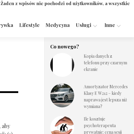
. Żaden z wpisów nie pochodzi od użytkowników, a wszystkie
rywka
Lifestyle
Medycyna
Usługi
Inne
Motoryzacja,
Turystyka,
Co nowego?
Transport
Sport
Kopia danych z
Technologie
telefonu przy czarnym
ekranie
Amortyzator Mercedes
Klasy E W212 – kiedy
naprawa jest lepsza niż
wymiana?
Ile kosztuje
, aby
psychoterapeuta
prywatnie: cena sesji