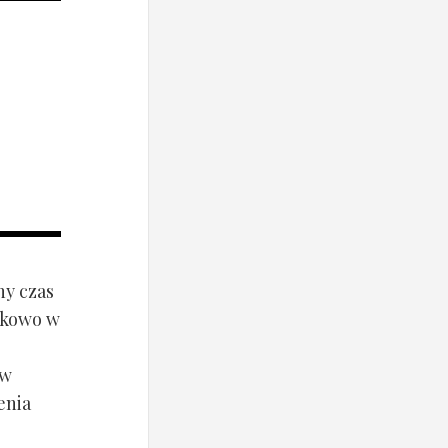
ny czas
ynkowo w
ów
enia