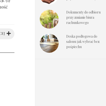
i: (1)
ność
Dokumenty do odbioru
przy zmianie biura
rachunkowego
CEJ
Deska podłogowa do
salonu: jak wybrać bez
pośpiechu