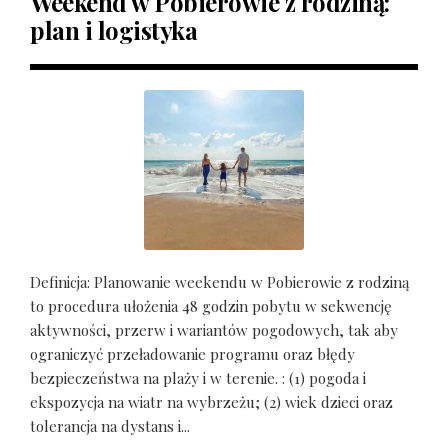
Weekend w Pobierowie z rodziną:
plan i logistyka
Definicja: Planowanie weekendu w Pobierowie z rodziną
to procedura ułożenia 48 godzin pobytu w sekwencję
aktywności, przerw i wariantów pogodowych, tak aby
ograniczyć przeładowanie programu oraz błędy
bezpieczeństwa na plaży i w terenie. : (1) pogoda i
ekspozycja na wiatr na wybrzeżu; (2) wiek dzieci oraz
tolerancja na dystans i...