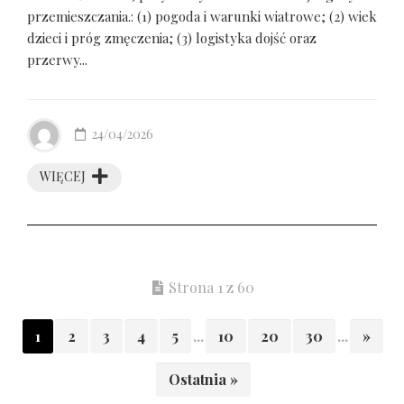
przemieszczania.: (1) pogoda i warunki wiatrowe; (2) wiek
dzieci i próg zmęczenia; (3) logistyka dojść oraz
przerwy...
24/04/2026
WIĘCEJ
Strona 1 z 60
1
2
3
4
5
...
10
20
30
...
»
Ostatnia »