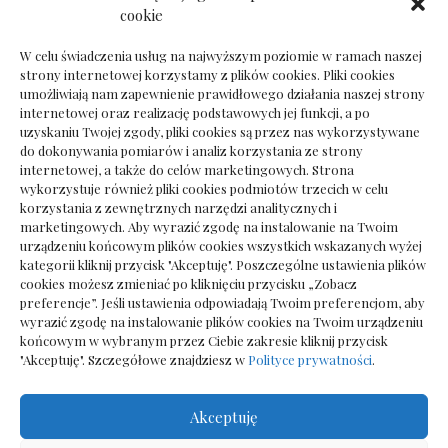
Dokumenty do odbioru przy zmianie biura
cookie
rachunkowego
W celu świadczenia usług na najwyższym poziomie w ramach naszej
strony internetowej korzystamy z plików cookies. Pliki cookies
umożliwiają nam zapewnienie prawidłowego działania naszej strony
internetowej oraz realizację podstawowych jej funkcji, a po
Deska podłogowa do salonu: jak wybrać bez
uzyskaniu Twojej zgody, pliki cookies są przez nas wykorzystywane
pośpiechu
do dokonywania pomiarów i analiz korzystania ze strony
internetowej, a także do celów marketingowych. Strona
wykorzystuje również pliki cookies podmiotów trzecich w celu
korzystania z zewnętrznych narzędzi analitycznych i
marketingowych. Aby wyrazić zgodę na instalowanie na Twoim
urządzeniu końcowym plików cookies wszystkich wskazanych wyżej
kategorii kliknij przycisk "Akceptuję". Poszczególne ustawienia plików
cookies możesz zmieniać po kliknięciu przycisku „Zobacz
preferencje”. Jeśli ustawienia odpowiadają Twoim preferencjom, aby
wyrazić zgodę na instalowanie plików cookies na Twoim urządzeniu
końcowym w wybranym przez Ciebie zakresie kliknij przycisk
"Akceptuję". Szczegółowe znajdziesz w
Polityce prywatności
.
Akceptuję
Wszelkie prawa zastrzezone