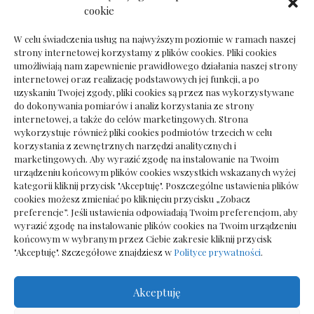
Dokumenty do odbioru przy zmianie biura
cookie
rachunkowego
W celu świadczenia usług na najwyższym poziomie w ramach naszej
strony internetowej korzystamy z plików cookies. Pliki cookies
umożliwiają nam zapewnienie prawidłowego działania naszej strony
internetowej oraz realizację podstawowych jej funkcji, a po
Deska podłogowa do salonu: jak wybrać bez
uzyskaniu Twojej zgody, pliki cookies są przez nas wykorzystywane
pośpiechu
do dokonywania pomiarów i analiz korzystania ze strony
internetowej, a także do celów marketingowych. Strona
wykorzystuje również pliki cookies podmiotów trzecich w celu
korzystania z zewnętrznych narzędzi analitycznych i
marketingowych. Aby wyrazić zgodę na instalowanie na Twoim
urządzeniu końcowym plików cookies wszystkich wskazanych wyżej
kategorii kliknij przycisk "Akceptuję". Poszczególne ustawienia plików
cookies możesz zmieniać po kliknięciu przycisku „Zobacz
preferencje”. Jeśli ustawienia odpowiadają Twoim preferencjom, aby
wyrazić zgodę na instalowanie plików cookies na Twoim urządzeniu
końcowym w wybranym przez Ciebie zakresie kliknij przycisk
"Akceptuję". Szczegółowe znajdziesz w
Polityce prywatności
.
Akceptuję
Wszelkie prawa zastrzezone