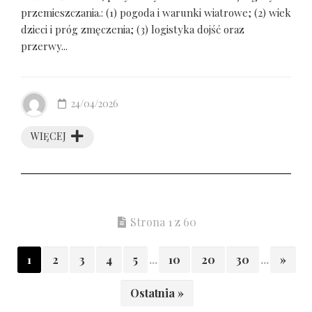
przemieszczania.: (1) pogoda i warunki wiatrowe; (2) wiek
dzieci i próg zmęczenia; (3) logistyka dojść oraz
przerwy...
24/04/2026
WIĘCEJ
Strona 1 z 60
1
2
3
4
5
...
10
20
30
...
»
Ostatnia »