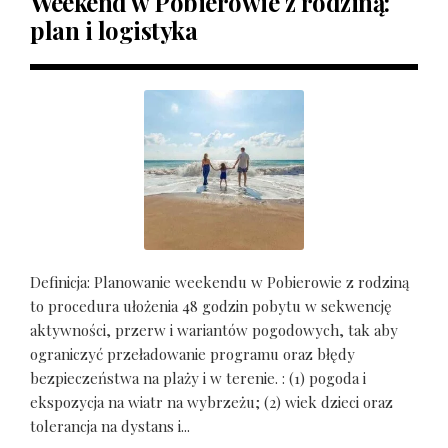
Weekend w Pobierowie z rodziną:
plan i logistyka
Definicja: Planowanie weekendu w Pobierowie z rodziną
to procedura ułożenia 48 godzin pobytu w sekwencję
aktywności, przerw i wariantów pogodowych, tak aby
ograniczyć przeładowanie programu oraz błędy
bezpieczeństwa na plaży i w terenie. : (1) pogoda i
ekspozycja na wiatr na wybrzeżu; (2) wiek dzieci oraz
tolerancja na dystans i...