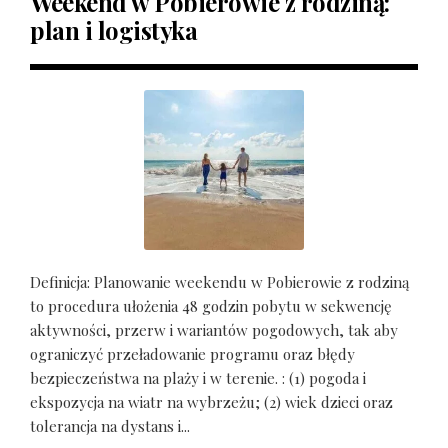
Weekend w Pobierowie z rodziną:
plan i logistyka
Definicja: Planowanie weekendu w Pobierowie z rodziną
to procedura ułożenia 48 godzin pobytu w sekwencję
aktywności, przerw i wariantów pogodowych, tak aby
ograniczyć przeładowanie programu oraz błędy
bezpieczeństwa na plaży i w terenie. : (1) pogoda i
ekspozycja na wiatr na wybrzeżu; (2) wiek dzieci oraz
tolerancja na dystans i...