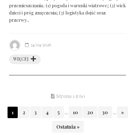
przemieszczania.: (1) pogoda i warunki wiatrowe; (2) wiek
dzieci i próg zmęczenia; (3) logistyka dojść oraz
przerwy...
24/04/2026
WIĘCEJ
Strona 1 z 60
1
2
3
4
5
...
10
20
30
...
»
Ostatnia »