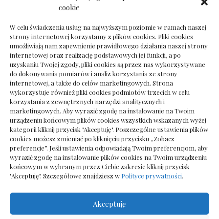
Dokumenty do odbioru przy zmianie biura
cookie
rachunkowego
W celu świadczenia usług na najwyższym poziomie w ramach naszej
strony internetowej korzystamy z plików cookies. Pliki cookies
umożliwiają nam zapewnienie prawidłowego działania naszej strony
internetowej oraz realizację podstawowych jej funkcji, a po
Deska podłogowa do salonu: jak wybrać bez
uzyskaniu Twojej zgody, pliki cookies są przez nas wykorzystywane
pośpiechu
do dokonywania pomiarów i analiz korzystania ze strony
internetowej, a także do celów marketingowych. Strona
wykorzystuje również pliki cookies podmiotów trzecich w celu
korzystania z zewnętrznych narzędzi analitycznych i
marketingowych. Aby wyrazić zgodę na instalowanie na Twoim
urządzeniu końcowym plików cookies wszystkich wskazanych wyżej
kategorii kliknij przycisk "Akceptuję". Poszczególne ustawienia plików
cookies możesz zmieniać po kliknięciu przycisku „Zobacz
preferencje”. Jeśli ustawienia odpowiadają Twoim preferencjom, aby
wyrazić zgodę na instalowanie plików cookies na Twoim urządzeniu
końcowym w wybranym przez Ciebie zakresie kliknij przycisk
"Akceptuję". Szczegółowe znajdziesz w
Polityce prywatności
.
Akceptuję
Wszelkie prawa zastrzezone