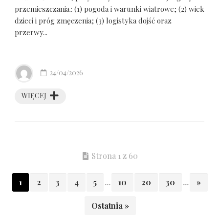
przemieszczania.: (1) pogoda i warunki wiatrowe; (2) wiek
dzieci i próg zmęczenia; (3) logistyka dojść oraz
przerwy...
24/04/2026
WIĘCEJ
Strona 1 z 60
1
2
3
4
5
...
10
20
30
...
»
Ostatnia »