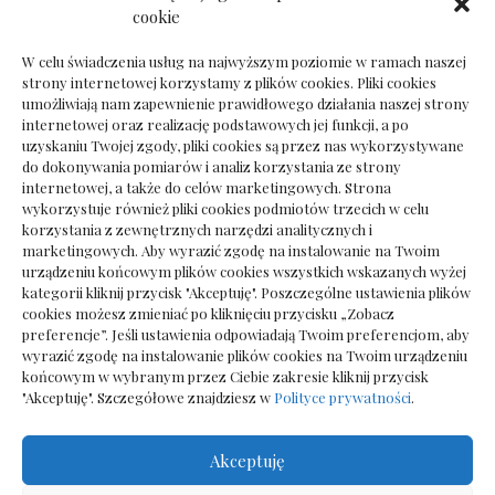
Dokumenty do odbioru przy zmianie biura
cookie
rachunkowego
W celu świadczenia usług na najwyższym poziomie w ramach naszej
strony internetowej korzystamy z plików cookies. Pliki cookies
umożliwiają nam zapewnienie prawidłowego działania naszej strony
internetowej oraz realizację podstawowych jej funkcji, a po
Deska podłogowa do salonu: jak wybrać bez
uzyskaniu Twojej zgody, pliki cookies są przez nas wykorzystywane
pośpiechu
do dokonywania pomiarów i analiz korzystania ze strony
internetowej, a także do celów marketingowych. Strona
wykorzystuje również pliki cookies podmiotów trzecich w celu
korzystania z zewnętrznych narzędzi analitycznych i
marketingowych. Aby wyrazić zgodę na instalowanie na Twoim
urządzeniu końcowym plików cookies wszystkich wskazanych wyżej
kategorii kliknij przycisk "Akceptuję". Poszczególne ustawienia plików
cookies możesz zmieniać po kliknięciu przycisku „Zobacz
preferencje”. Jeśli ustawienia odpowiadają Twoim preferencjom, aby
wyrazić zgodę na instalowanie plików cookies na Twoim urządzeniu
końcowym w wybranym przez Ciebie zakresie kliknij przycisk
"Akceptuję". Szczegółowe znajdziesz w
Polityce prywatności
.
Akceptuję
Wszelkie prawa zastrzezone