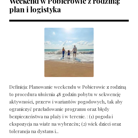
Weekend w Pobierowie z rodziną:
plan i logistyka
Definicja: Planowanie weekendu w Pobierowie z rodziną
to procedura ułożenia 48 godzin pobytu w sekwencję
aktywności, przerw i wariantów pogodowych, tak aby
ograniczyć przeładowanie programu oraz błędy
bezpieczeństwa na plaży i w terenie. : (1) pogoda i
ekspozycja na wiatr na wybrzeżu; (2) wiek dzieci oraz
tolerancja na dystans i...